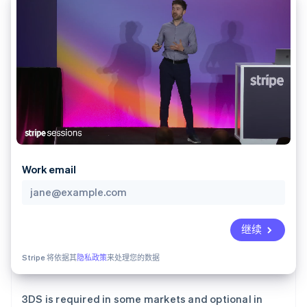
化
Stripe Sigma
产品路线图
SaaS
自定义报告
Link
Sessions 年度大会
加速结账
Data Pipeline
招聘
数据同步
资讯中心
资源
Stripe Press
按行业
应用集成
AI 企业
代码示例
更多
创作者经济
开发者博客
联系
Product roadmap
游戏
API 状态
了解未来规划
酒店、旅游与休闲
联系销售
保险
Radar
成为合作伙伴
媒体与娱乐
欺诈防范
非营利组织
Work email
Atlas
专业服务
初创企业注册
公共部门
零售
Climate
碳移除
继续
生态系统
Stripe 将依据其
隐私政策
来处理您的数据
合作伙伴
Stripe App Marketplace
3DS is required in some markets and optional in
Stripe Sessions 2026