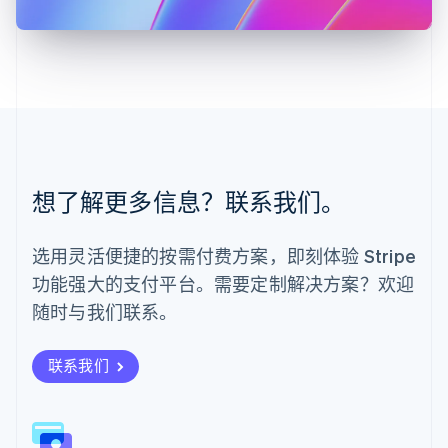
马来西亚
English
简体中文
美国
English
Español
简体中文
墨西哥
Español
English
挪威
English
葡萄牙
想了解更多信息？联系我们。
Português
English
日本
日本語
English
选用灵活便捷的按需付费方案，即刻体验 Stripe
瑞典
功能强大的支付平台。需要定制解决方案？欢迎
Svenska
English
瑞士
随时与我们联系。
Deutsch
Français
Italiano
English
塞浦路斯
English
联系我们
斯洛伐克
English
斯洛文尼亚
English
Italiano