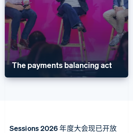
爱尔兰
English
爱沙尼亚
English
奥地利
Deutsch
English
澳大利亚
English
巴西
Português
English
The payments balancing act
保加利亚
English
比利时
Nederlands
Français
Deutsch
English
波兰
English
丹麦
English
德国
Deutsch
English
法国
Sessions 2026 年度大会现已开放
Français
English