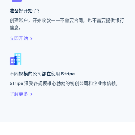
泰国
ไทย
English
准备好开始了？
希腊
创建账户，开始收款——不需要合同，也不需要提供银行
English
信息。
西班牙
Español
English
立即开始
新加坡
English
简体中文
新西兰
English
匈牙利
English
不同规模的公司都在使用 Stripe
意大利
Stripe 深受各规模雄心勃勃的初创公司和企业家信赖。
Italiano
English
印度
了解更多
English
英国
English
直布罗陀
English
中国内地
简体中文
English