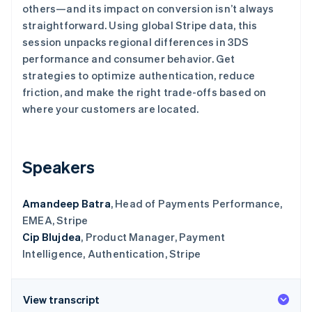
others—and its impact on conversion isn’t always
了解 Stripe 如何为 AI 构建经济基础设施。
立即观看
straightforward. Using global Stripe data, this
session unpacks regional differences in 3DS
performance and consumer behavior. Get
strategies to optimize authentication, reduce
friction, and make the right trade-offs based on
where your customers are located.
Speakers
Amandeep Batra
, Head of Payments Performance,
EMEA, Stripe
Cip Blujdea
, Product Manager, Payment
Intelligence, Authentication, Stripe
View transcript