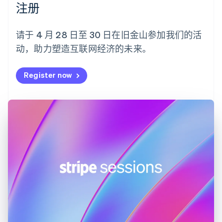
注册
芬兰
English
Svenska
荷兰
请于 4 月 28 日至 30 日在旧金山参加我们的活
Nederlands
English
动，助力塑造互联网经济的未来。
加拿大
English
Français
捷克
Register now
English
克罗地亚
English
Italiano
拉脱维亚
English
立陶宛
English
列支敦士登
Deutsch
English
卢森堡
Français
Deutsch
English
罗马尼亚
English
马尔他
English