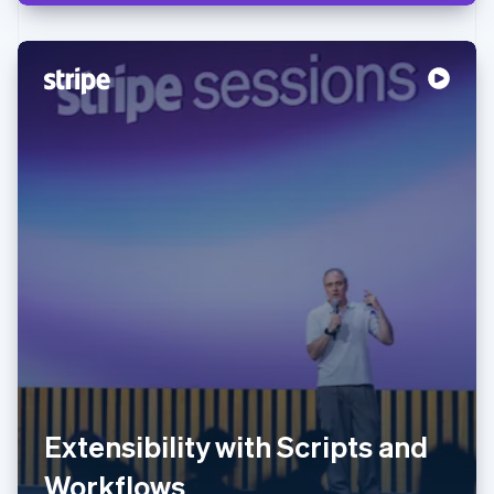
阿联酋
English
爱尔兰
English
爱沙尼亚
English
奥地利
Deutsch
English
澳大利亚
English
Extensibility with Scripts and
巴西
Português
English
Workflows
保加利亚