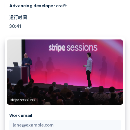
化
Stripe Sigma
产品路线图
SaaS
Advancing developer craft
自定义报告
Link
Sessions 年度大会
加速结账
Data Pipeline
招聘
运行时间
数据同步
资讯中心
资源
Stripe Press
30:41
按行业
应用集成
AI 企业
代码示例
更多
创作者经济
开发者博客
联系
Product roadmap
游戏
API 状态
了解未来规划
酒店、旅游与休闲
联系销售
保险
Radar
成为合作伙伴
媒体与娱乐
欺诈防范
非营利组织
Atlas
专业服务
初创企业注册
公共部门
零售
Climate
碳移除
生态系统
Work email
合作伙伴
Stripe App Marketplace
Stripe Sessions 2026