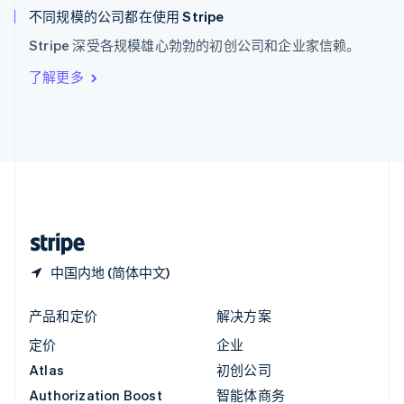
English
不同规模的公司都在使用 Stripe
意大利
Stripe 深受各规模雄心勃勃的初创公司和企业家信赖。
Italiano
English
印度
了解更多
English
英国
English
直布罗陀
English
中国内地
简体中文
English
中国香港特别行政区
English
简体中文
中国内地 (简体中文)
产品和定价
解决方案
定价
企业
Atlas
初创公司
Authorization Boost
智能体商务