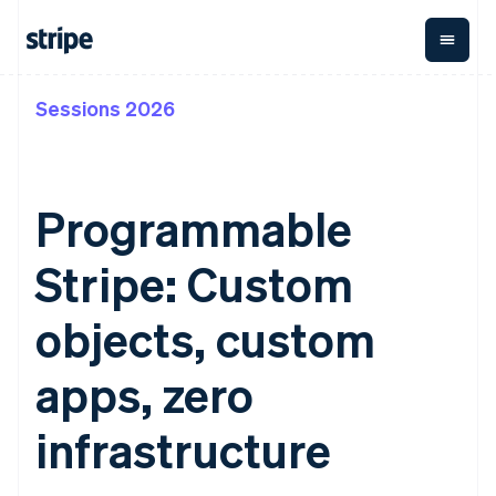
Sessions 2026
按企业阶段
文档
学习
支付
营收
资金管
平台
理
易市
大型企业
Stripe 文档
博客
Payments
Billing
初创企业
API 参考文档
客户案例
在线支付
经常性收入
Global
Conn
库与 SDK
指南
Programmable
Payment links
Metronome
Payouts
Stripe Apps
按用量计费
平台
无代码支付
Subscriptions
向第三
Stripe: Custom
按应用场景
Checkout
方打款
支持
预构建支付界
订阅管理
指南
智能体商务
面
Invoicing
objects, custom
加密货币
获取支持
一次性或定期
Elements
电子商务
接受线上付款
托管支持方案
灵活的 UI 组件
账单
嵌入式金融
实施预置结账流程
专业服务
apps, zero
支付方式
Tax
财务自动化
构建平台或交易市场
支持 125 种以
销售税和增值
全球化企业
管理订阅
上
税自动化
infrastructure
应用内支付
提供按用量计费
Authorization
Revenue
交易市场
发行稳定币支持的支付卡
Boost
Recognition
公司
资金管理
通过智能体配置和管理服
支付成功率优
会计自动化
平台
务