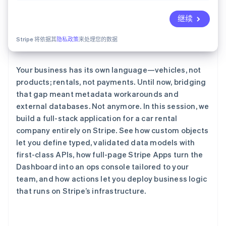
了解 Stripe 如何为 AI 构建经济基础设施。
立即观看
继续
Stripe 将依据其
隐私政策
来处理您的数据
Your business has its own language—vehicles, not
products; rentals, not payments. Until now, bridging
that gap meant metadata workarounds and
external databases. Not anymore. In this session, we
build a full-stack application for a car rental
company entirely on Stripe. See how custom objects
let you define typed, validated data models with
first-class APIs, how full-page Stripe Apps turn the
Dashboard into an ops console tailored to your
team, and how actions let you deploy business logic
that runs on Stripe’s infrastructure.