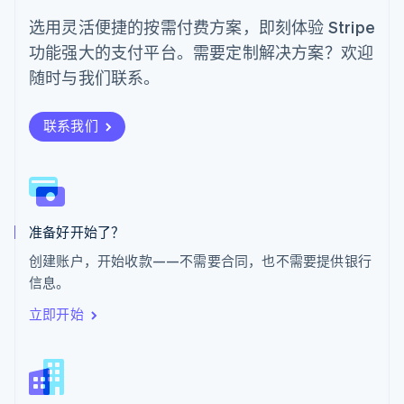
日本語
English
选用灵活便捷的按需付费方案，即刻体验 Stripe
瑞典
功能强大的支付平台。需要定制解决方案？欢迎
Svenska
English
瑞士
随时与我们联系。
Deutsch
Français
Italiano
English
塞浦路斯
English
联系我们
斯洛伐克
English
斯洛文尼亚
English
Italiano
泰国
ไทย
English
准备好开始了？
希腊
创建账户，开始收款——不需要合同，也不需要提供银行
English
信息。
西班牙
Español
English
立即开始
新加坡
English
简体中文
新西兰
English
匈牙利