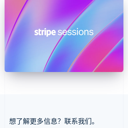
English
立陶宛
English
列支敦士登
Deutsch
English
卢森堡
Français
Deutsch
English
罗马尼亚
English
马尔他
English
马来西亚
English
简体中文
美国
English
Español
简体中文
墨西哥
Español
English
挪威
English
葡萄牙
想了解更多信息？联系我们。
Português
English
日本