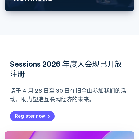
English
比利时
Nederlands
Français
Deutsch
English
波兰
English
丹麦
English
德国
Deutsch
English
法国
Sessions 2026 年度大会现已开放
Français
English
注册
芬兰
English
Svenska
荷兰
请于 4 月 28 日至 30 日在旧金山参加我们的活
Nederlands
English
动，助力塑造互联网经济的未来。
加拿大
English
Français
捷克
Register now
English
克罗地亚
English
Italiano
拉脱维亚