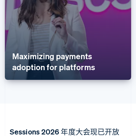
English
爱尔兰
English
爱沙尼亚
English
奥地利
Deutsch
English
澳大利亚
English
Maximizing payments
巴西
Português
English
adoption for platforms
保加利亚
English
比利时
Nederlands
Français
Deutsch
English
波兰
English
丹麦
English
德国
Deutsch
English
法国
Sessions 2026 年度大会现已开放
Français
English