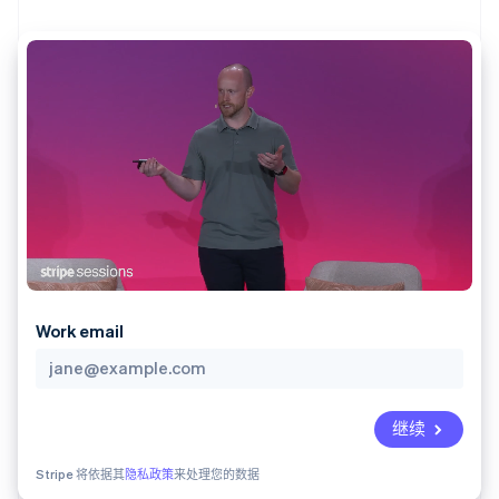
支付成功率优
Stripe Sigma
产品路线图
SaaS
化
自定义报告
Sessions 年度大会
Link
Data Pipeline
招聘
加速结账
数据同步
资讯中心
资源
Stripe Press
按行业
应用集成
AI 企业
代码示例
更多
创作者经济
开发者博客
联系
Product roadmap
游戏
API 状态
了解未来规划
酒店、旅游与休闲
联系销售
保险
Radar
成为合作伙伴
媒体与娱乐
欺诈防范
非营利组织
Atlas
专业服务
初创企业注册
公共部门
Work email
零售
Climate
碳移除
生态系统
继续
合作伙伴
Stripe 将依据其
隐私政策
来处理您的数据
Stripe App Marketplace
Stripe Sessions 2026