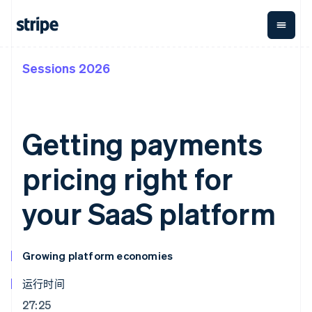
Sessions 2026
按企业阶段
文档
学习
支付
营收
资金管
平台
理
易市
大型企业
Stripe 文档
博客
Payments
Billing
初创企业
API 参考文档
客户案例
在线支付
经常性收入
Global
Conn
库与 SDK
指南
Getting payments
Payment links
Metronome
Payouts
Stripe Apps
按用量计费
平台
无代码支付
Subscriptions
向第三
pricing right for
按应用场景
Checkout
方打款
支持
预构建支付界
订阅管理
指南
智能体商务
面
Invoicing
your SaaS platform
加密货币
获取支持
一次性或定期
Elements
电子商务
接受线上付款
托管支持方案
灵活的 UI 组件
账单
嵌入式金融
实施预置结账流程
专业服务
Payment
Tax
财务自动化
构建平台或交易市场
methods
销售税和增值
Growing platform economies
全球化企业
管理订阅
接入 125+ 种支
税自动化
应用内支付
提供按用量计费
付方式
Revenue
运行时间
交易市场
发行稳定币支持的支付卡
Authorization
Recognition
公司
资金管理
通过智能体配置和管理服
Boost
会计自动化
27:25
平台
务