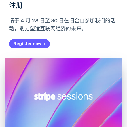
注册
芬兰
English
Svenska
荷兰
请于 4 月 28 日至 30 日在旧金山参加我们的活
Nederlands
English
动，助力塑造互联网经济的未来。
加拿大
English
Français
捷克
Register now
English
克罗地亚
English
Italiano
拉脱维亚
English
立陶宛
English
列支敦士登
Deutsch
English
卢森堡
Français
Deutsch
English
罗马尼亚
English
马尔他
English