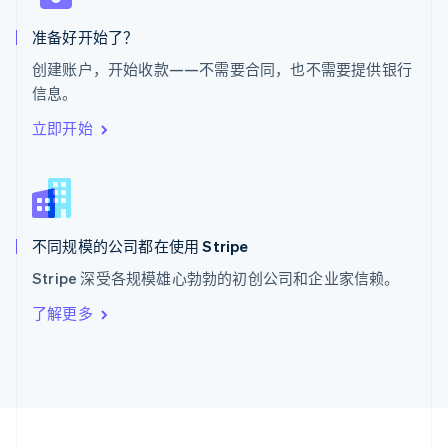
泰国
ไทย
English
准备好开始了？
希腊
创建账户，开始收款——不需要合同，也不需要提供银行
English
信息。
西班牙
Español
English
立即开始
新加坡
English
简体中文
新西兰
English
匈牙利
English
不同规模的公司都在使用 Stripe
意大利
Stripe 深受各规模雄心勃勃的初创公司和企业家信赖。
Italiano
English
印度
了解更多
English
英国
English
直布罗陀
English
中国内地
简体中文
English