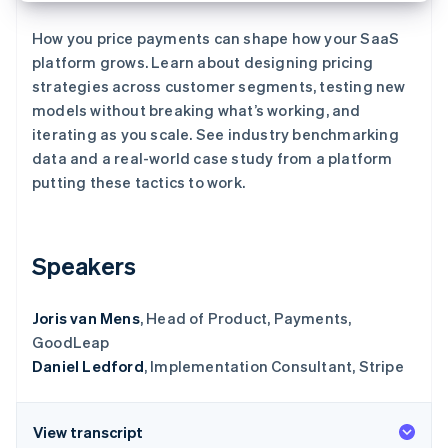
了解 Stripe 如何为 AI 构建经济基础设施。
立即观看
How you price payments can shape how your SaaS
platform grows. Learn about designing pricing
strategies across customer segments, testing new
models without breaking what’s working, and
iterating as you scale. See industry benchmarking
data and a real-world case study from a platform
putting these tactics to work.
Speakers
Joris van Mens
, Head of Product, Payments,
GoodLeap
Daniel Ledford
, Implementation Consultant, Stripe
View transcript