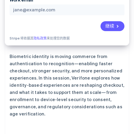
了解 Stripe 如何为 AI 构建经济基础设施。
立即观看
继续
Stripe 将依据其
隐私政策
来处理您的数据
Biometric identity is moving commerce from
authentication to recognition—enabling faster
checkout, stronger security, and more personalized
experiences. In this session, Verifone explores how
identity-based experiences are reshaping checkout,
and what it takes to support them at scale—from
enrollment to device-level security to consent,
governance, and regulatory considerations such as
age verification.