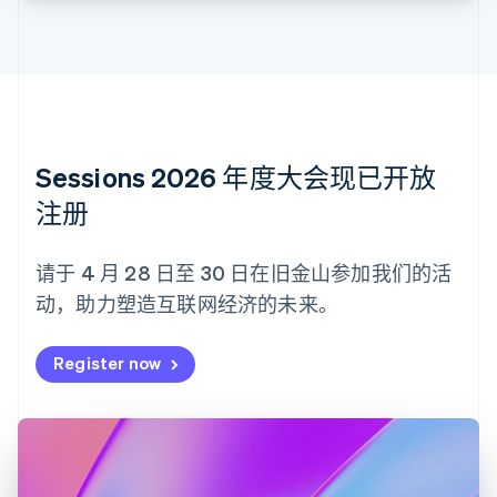
Nederlands
Français
Deutsch
English
波兰
English
丹麦
English
德国
Deutsch
English
法国
Sessions 2026 年度大会现已开放
Français
English
注册
芬兰
English
Svenska
荷兰
请于 4 月 28 日至 30 日在旧金山参加我们的活
Nederlands
English
动，助力塑造互联网经济的未来。
加拿大
English
Français
捷克
Register now
English
克罗地亚
English
Italiano
拉脱维亚
English
立陶宛