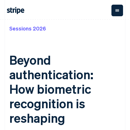
Sessions 2026
按企业阶段
文档
学习
支付
营收
资金管
平台
理
易市
大型企业
Stripe 文档
博客
Payments
Billing
初创企业
API 参考文档
客户案例
在线支付
经常性收入
Global
Conn
库与 SDK
指南
Beyond
Payment links
Metronome
Payouts
Stripe Apps
按用量计费
平台
无代码支付
Subscriptions
向第三
authentication:
按应用场景
Checkout
方打款
支持
预构建支付界
订阅管理
指南
智能体商务
面
Invoicing
How biometric
加密货币
获取支持
一次性或定期
Elements
电子商务
接受线上付款
托管支持方案
灵活的 UI 组件
账单
嵌入式金融
实施预置结账流程
专业服务
recognition is
Payment
Tax
财务自动化
构建平台或交易市场
methods
销售税和增值
全球化企业
管理订阅
接入 125+ 种支
税自动化
reshaping
应用内支付
提供按用量计费
付方式
Revenue
交易市场
发行稳定币支持的支付卡
Authorization
Recognition
公司
资金管理
通过智能体配置和管理服
Boost
会计自动化
平台
务