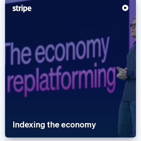
阿联酋
English
爱尔兰
English
爱沙尼亚
English
奥地利
Deutsch
English
澳大利亚
English
巴西
Português
English
Indexing the economy
保加利亚
English
比利时