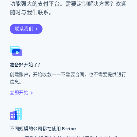
功能强大的支付平台。需要定制解决方案？欢迎
Svenska
English
瑞士
随时与我们联系。
Deutsch
Français
Italiano
English
塞浦路斯
English
联系我们
斯洛伐克
English
斯洛文尼亚
English
Italiano
泰国
ไทย
English
准备好开始了？
希腊
创建账户，开始收款——不需要合同，也不需要提供银行
English
信息。
西班牙
Español
English
立即开始
新加坡
English
简体中文
新西兰
English
匈牙利
English
不同规模的公司都在使用 Stripe
意大利