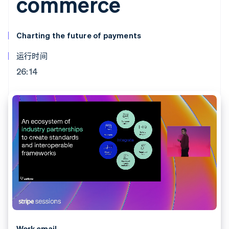
commerce
支付成功率优
Stripe Sigma
产品路线图
SaaS
化
自定义报告
Sessions 年度大会
Link
Data Pipeline
招聘
加速结账
数据同步
资讯中心
Charting the future of payments
资源
Stripe Press
按行业
运行时间
应用集成
AI 企业
代码示例
26:14
更多
创作者经济
开发者博客
联系
Product roadmap
游戏
API 状态
了解未来规划
酒店、旅游与休闲
联系销售
保险
Radar
成为合作伙伴
媒体与娱乐
欺诈防范
非营利组织
Atlas
专业服务
初创企业注册
公共部门
零售
Climate
碳移除
生态系统
合作伙伴
Stripe App Marketplace
Stripe Sessions 2026
Work email