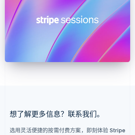
English
列支敦士登
Deutsch
English
卢森堡
Français
Deutsch
English
罗马尼亚
English
马尔他
English
马来西亚
English
简体中文
美国
English
Español
简体中文
墨西哥
Español
English
挪威
English
葡萄牙
想了解更多信息？联系我们。
Português
English
日本
日本語
English
选用灵活便捷的按需付费方案，即刻体验 Stripe
瑞典