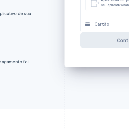
Após enviar seu p
seu aplicativo ba
plicativo de sua
Cartão
Cont
 pagamento foi