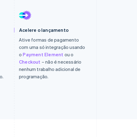
Stripe Sessions 2026
Veja como a Stripe está
construindo a
infraestrutura
econômica da IA.
Acelere o lançamento
Assista agora
Ative formas de pagamento
com uma só integração usando
o
Payment Element
ou o
Checkout
– não é necessário
nenhum trabalho adicional de
o.
programação.