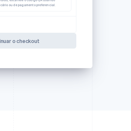
edido, escaneie o código QR usando
ncário ou de pagamento preferencial.
inuar o checkout