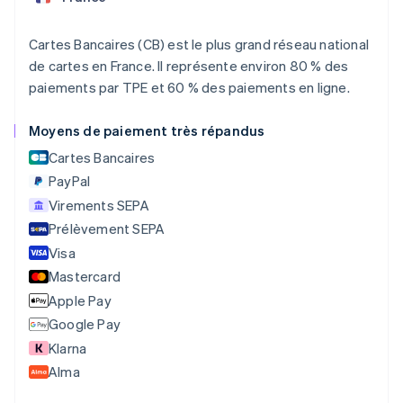
Autriche
Deutsch
English
Cartes Bancaires (CB) est le plus grand réseau national
Belgique
de cartes en France. Il représente environ 80 % des
Nederlands
Français
Deutsch
English
Brésil
paiements par TPE et 60 % des paiements en ligne.
Português
English
Bulgarie
Moyens de paiement très répandus
English
Cartes Bancaires
Canada
English
Français
PayPal
Chine continentale
Virements SEPA
简体中文
English
Prélèvement SEPA
Chypre
English
Visa
Croatie
Mastercard
English
Italiano
Apple Pay
Danemark
English
Google Pay
Émirats arabes unis
Klarna
English
Alma
Espagne
Español
English