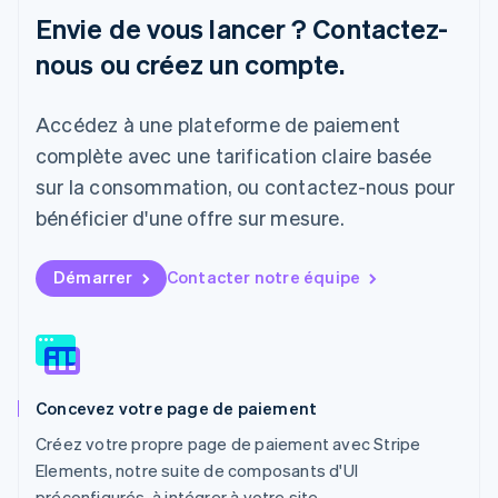
Lettonie
Envie de vous lancer ? Contactez-
English
nous ou créez un compte.
Liechtenstein
Deutsch
English
Lituanie
Accédez à une plateforme de paiement
English
Luxembourg
complète avec une tarification claire basée
Français
Deutsch
English
sur la consommation, ou contactez-nous pour
Malaisie
bénéficier d'une offre sur mesure.
English
简体中文
Malte
English
Démarrer
Contacter notre équipe
Mexique
Español
English
Norvège
English
Nouvelle-Zélande
English
Concevez votre page de paiement
Pays-Bas
Nederlands
English
Créez votre propre page de paiement avec Stripe
Pologne
Elements, notre suite de composants d'UI
English
préconfigurés, à intégrer à votre site.