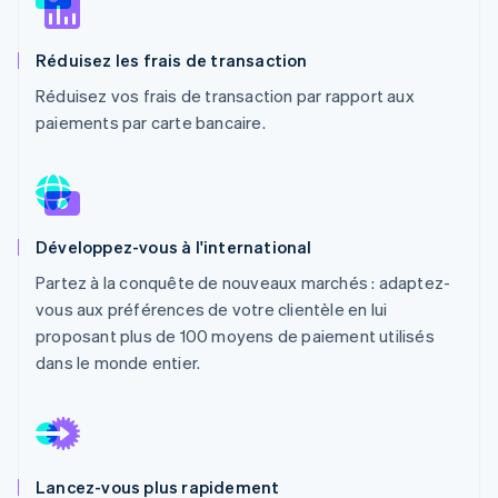
Découvrez les prochaines évolutions
Commerce en ligne
Radar
Réduisez les frais de transaction
Prévention de la fraude
Réduisez vos frais de transaction par rapport aux
Écosystème
Atlas
paiements par carte bancaire.
Constitution de start-up
Partenaires
Climate
Stripe App Marketplace
Élimination du carbone
Identity
Vérification de l'identité
Développez-vous à l'international
Partez à la conquête de nouveaux marchés : adaptez-
vous aux préférences de votre clientèle en lui
proposant plus de 100 moyens de paiement utilisés
Stripe Sessions 2026
dans le monde entier.
Découvrez comment Stripe construit l’infrastructure écono
Regarder la vidéo
Lancez-vous plus rapidement