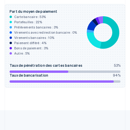
Estonie
English
Part du moyen de paiement
États-Unis
Carte bancaire :
53
%
English
Español
简体中文
Portefeuilles :
22
%
Finlande
Prélèvements bancaires :
3
%
Virements avec redirection bancaire :
0
%
English
Svenska
Virements bancaires :
10
%
France
Paiement différé :
4
%
Français
English
Bons de paiement :
3
%
Gibraltar
Autre :
5
%
English
Grèce
Taux de pénétration des cartes bancaires
53
%
English
Hongrie
Taux de bancarisation
94
%
English
Inde
English
Irlande
English
Italie
Italiano
English
Japon
日本語
English