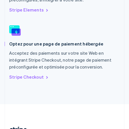
Portugal
Português
English
Stripe Elements
R.A.S. de Hong Kong, Chine
English
简体中文
République tchèque
English
Roumanie
Optez pour une page de paiement hébergée
English
Royaume-Uni
Acceptez des paiements sur votre site Web en
English
intégrant Stripe Checkout, notre page de paiement
Singapour
préconfigurée et optimisée pour la conversion.
English
简体中文
Slovaquie
Stripe Checkout
English
Slovénie
English
Italiano
Suède
Svenska
English
Suisse
Deutsch
Français
Italiano
English
Thaïlande
ไทย
English