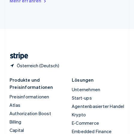
Mehr erfahren
English
Vereinigte Arabische Emirate
English
Vereinigte Staaten
English
Español
简体中文
Vereinigtes Königreich
English
Zypern
English
Österreich (Deutsch)
Produkte und
Lösungen
Preisinformationen
Unternehmen
Preisinformationen
Start-ups
Atlas
Agentenbasierter Handel
Authorization Boost
Krypto
Billing
E-Commerce
Capital
Embedded Finance