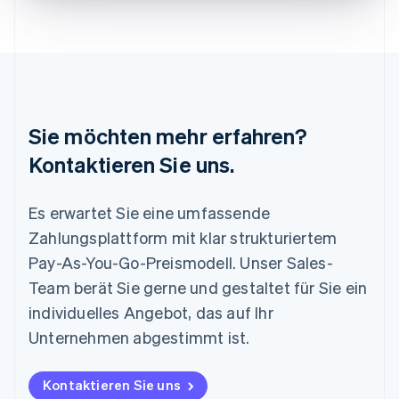
Litauen
English
Luxemburg
Français
Deutsch
English
Malaysia
English
简体中文
Malta
Sie möchten mehr erfahren?
English
Mexiko
Kontaktieren Sie uns.
Español
English
Neuseeland
Es erwartet Sie eine umfassende
English
Niederlande
Zahlungsplattform mit klar strukturiertem
Nederlands
English
Pay-As-You-Go-Preismodell. Unser Sales-
Norwegen
English
Team berät Sie gerne und gestaltet für Sie ein
Österreich
individuelles Angebot, das auf Ihr
Deutsch
English
Polen
Unternehmen abgestimmt ist.
English
Portugal
Kontaktieren Sie uns
Português
English