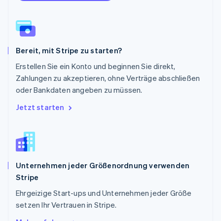
Rumänien
English
Schweden
Svenska
English
Schweiz
Bereit, mit Stripe zu starten?
Deutsch
Français
Italiano
English
Singapur
Erstellen Sie ein Konto und beginnen Sie direkt,
English
简体中文
Zahlungen zu akzeptieren, ohne Verträge abschließen
Slowakei
oder Bankdaten angeben zu müssen.
English
Slowenien
Jetzt starten
English
Italiano
Sonderverwaltungsregion Hongkong,
China
English
简体中文
Spanien
Unternehmen jeder Größenordnung verwenden
Español
English
Stripe
Thailand
ไทย
English
Ehrgeizige Start-ups und Unternehmen jeder Größe
Tschechische Republik
setzen Ihr Vertrauen in Stripe.
English
Ungarn