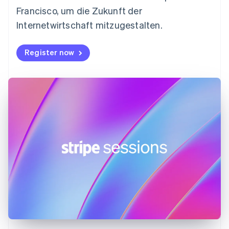
Frankreich
Francisco, um die Zukunft der
Français
English
Gibraltar
Internetwirtschaft mitzugestalten.
English
Griechenland
Register now
English
Indien
English
Irland
English
Italien
Italiano
English
Japan
日本語
English
Kanada
English
Français
Kroatien
English
Italiano
Lettland
English
Liechtenstein
Deutsch
English