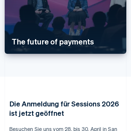
Australien
English
Belgien
The future of payments
Nederlands
Français
Deutsch
English
Brasilien
Português
English
Bulgarien
English
Dänemark
English
Deutschland
Deutsch
English
Estland
Die Anmeldung für Sessions 2026
English
Festlandchina
ist jetzt geöffnet
简体中文
English
Finnland
English
Svenska
Besuchen Sie uns vom 28. bis 30. April in San