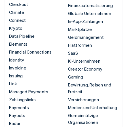
Checkout
Finanzautomatisierung
Climate
Globale Unternehmen
Connect
In-App-Zahlungen
Krypto
Marktplätze
Data Pipeline
Geldmanagement
Elements
Plattformen
Financial Connections
SaaS
Identity
KI-Unternehmen
Invoicing
Creator Economy
Issuing
Gaming
Link
Bewirtung, Reisen und
Managed Payments
Freizeit
Zahlungslinks
Versicherungen
Payments
Medien und Unterhaltung
Payouts
Gemeinnützige
Organisationen
Radar