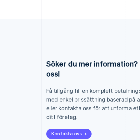
Söker du mer information?
oss!
Australien
English
Belgien
Få tillgång till en komplett betalnin
Nederlands
Français
Deutsch
English
med enkel prissättning baserad på 
Brasilien
Português
English
eller kontakta oss för att utforma et
Bulgarien
ditt företag.
English
Cypern
English
Kontakta oss
Danmark