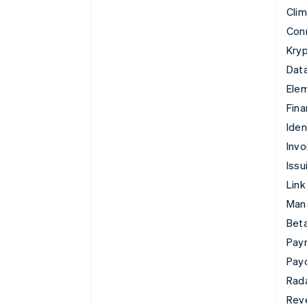
Cli
Con
Kryp
Data
Ele
Fina
Iden
Invo
Issu
Link
Man
Beta
Pay
Pay
Rad
Rev