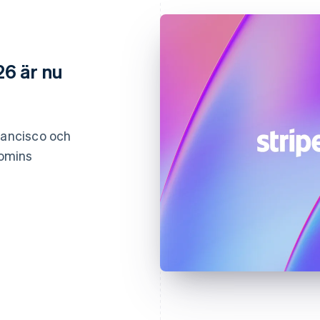
26 är nu
rancisco och
nomins