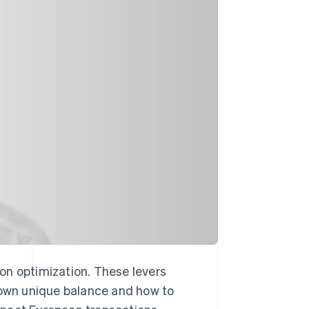
Stripe Sessions 2026
Se hur Stripe bygger den
ekonomiska
infrastrukturen för AI.
Titta nu
sion optimization. These levers
r own unique balance and how to