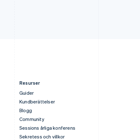
English
Tyskland
Deutsch
English
Ungern
English
USA
English
Español
简体中文
Österrike
Deutsch
English
Resurser
Guider
Kundberättelser
Blogg
Community
Sessions årliga konferens
Sekretess och villkor