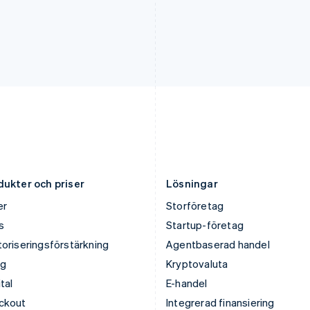
日本語
English
English
Kanada
Polen
English
Français
English
Kroatien
Portugal
English
Italiano
Português
English
Lettland
Rumänien
English
English
Liechtenstein
Schweiz
Deutsch
English
Deutsch
Français
Italiano
English
Litauen
Singapore
English
English
简体中文
Luxemburg
Slovakien
Français
Deutsch
English
English
dukter och priser
Lösningar
er
Storföretag
s
Startup-företag
oriseringsförstärkning
Agentbaserad handel
ng
Kryptovaluta
tal
E-handel
ckout
Integrerad finansiering