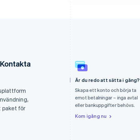
 Kontakta
Grekland
Malaysia
Är du redo att sätta i gång?
English
English
简体中文
Hongkong SAR, Kina
Malta
gsplattform
Skapa ett konto och börja ta
English
简体中文
English
emot betalningar – inga avtal
användning,
Indien
Mexiko
eller bankuppgifter behövs.
English
Español
English
t paket för
Irland
Nederländerna
Kom igång nu
English
Nederlands
English
Italien
Norge
Italiano
English
English
Japan
Nya Zeeland