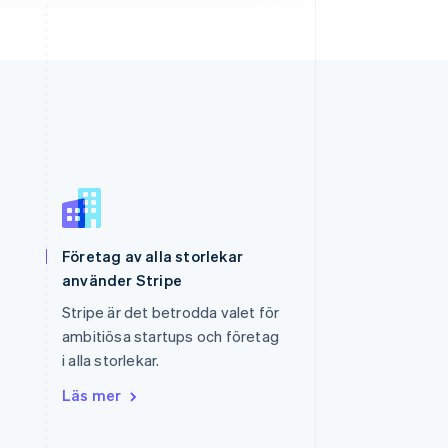
Slovenien
Företag av alla storlekar
English
Italiano
Spanien
använder Stripe
Español
English
Stripe är det betrodda valet för
Storbritannien
ambitiösa startups och företag
English
Sverige
i alla storlekar.
Svenska
English
Läs mer
Thailand
ไทย
English
Tjeckien