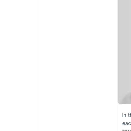
Accelererad kassaprocess
Financial Connections
Länkade finanskontodata
In 
eac