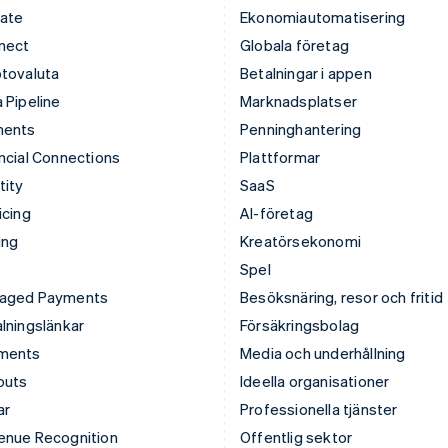
mate
Ekonomiautomatisering
nect
Globala företag
tovaluta
Betalningar i appen
 Pipeline
Marknadsplatser
ments
Penninghantering
ncial Connections
Plattformar
tity
SaaS
icing
AI-företag
ing
Kreatörsekonomi
Spel
aged Payments
Besöksnäring, resor och fritid
lningslänkar
Försäkringsbolag
ments
Media och underhållning
outs
Ideella organisationer
ar
Professionella tjänster
enue Recognition
Offentlig sektor