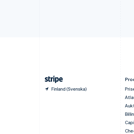
English
Estland
English
Fastlandskina
简体中文
English
Finland
English
Svenska
Frankrike
Français
English
Förenade Arabemiraten
English
Gibraltar
English
Pro
Finland (Svenska)
Pris
Atla
Aukt
Billi
Capi
Che