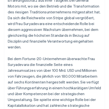
Erfahrungsschatz aus ihrer Tätigkeit bei General
Betrugsprävention
Ecosystem
Festlandchina
Motors mit, wo sie den Betrieb und die Transformation
Atlas
简体中文
English
des riesigen Traditionsunternehmens mitgestaltet hat.
Start-up-Gründung
Partner
Finnland
Da sich die Reichweite von Stripe global vergrößert,
Stripe App-Marktplatz
English
Svenska
Climate
Frankreich
wird Frau Suryadevara eine entscheidende Rolle bei
CO₂-Entnahme
Français
English
diesem aggressiven Wachstum übernehmen, bei dem
Identity
Gibraltar
gleichzeitig die höchsten Standards in Bezug auf
Online-Identitätsprüfung
English
Disziplin und finanzielle Verantwortung eingehalten
Griechenland
werden.
English
Indien
Bei dem Fortune-20-Unternehmen überwachte Frau
English
Irland
Suryadevara die finanzielle Seite eines
Stripe-Sessions 2026
English
Erfahren Sie, wie Stripe Lösungen für die Wirts
Jahresumsatzes von über 100 Mrd. USD und Millionen
Italien
Jetzt ansehen
von Fahrzeugen, die jährlich von 180.000 Mitarbeitern
Italiano
English
auf sechs Kontinenten hergestellt werden. Sie verfügt
Japan
über Führungserfahrung in einem hochkarätigen Umfeld
日本語
English
Kanada
und über Kompetenzen bei der strategischen
English
Français
Umgestaltung. Sie spielte eine wichtige Rolle bei der
Kroatien
Kapitalallokation und hat zahlreiche strategische
English
Italiano