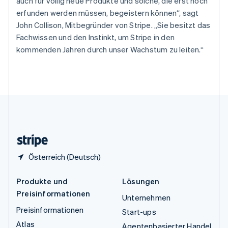
Thailand
auch für völlig neue Produkte und solche, die erst noch
ไทย
English
erfunden werden müssen, begeistern können“, sagt
Tschechische Republik
John Collison, Mitbegründer von Stripe. „Sie besitzt das
English
Fachwissen und den Instinkt, um Stripe in den
Ungarn
kommenden Jahren durch unser Wachstum zu leiten.“
English
Vereinigte Arabische Emirate
English
Vereinigte Staaten
English
Español
简体中文
Vereinigtes Königreich
English
Zypern
English
Österreich (Deutsch)
Produkte und
Lösungen
Preisinformationen
Unternehmen
Preisinformationen
Start-ups
Atlas
Agentenbasierter Handel