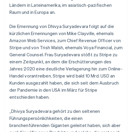
Polen
Ländern in Lateinamerika, im asiatisch-pazifischen
English
Raum und in Europa an.
Portugal
Português
English
Die Ernennung von Dhivya Suryadevara folgt auf die
Rumänien
kürzlichen Ernennungen von Mike Clayville, ehemals
English
Schweden
Amazon Web Services, zum Chief Revenue Officer von
Svenska
English
Stripe und von Trish Walsh, ehemals Voya Financial, zum
Schweiz
General Counsel. Frau Suryadevara stößt zu Stripe zu
Deutsch
Français
Italiano
English
einem Zeitpunkt, an dem die Erschütterungen des
Singapur
Jahres 2020 eine deutliche Verlagerung hin zum Online-
English
简体中文
Slowakei
Handel vorantreiben. Stripe wird bald 10 Mrd. USD an
English
Kunden ausgezahlt haben, die sich seit dem Ausbruch
Slowenien
der Pandemie in den USA im März für Stripe
English
Italiano
entschieden haben.
Sonderverwaltungsregion Hongkong,
China
„Dhivya Suryadevara gehört zu den seltenen
English
简体中文
Führungspersönlichkeiten, die einen
Spanien
branchenführenden Giganten geleitet haben, sich aber
Español
English