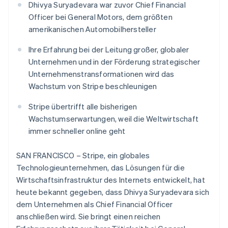
Data Pipeline
Dhivya Suryadevara war zuvor Chief Financial
Geldmanagement
Marktplatz auf
Zugriff auf mehr als
Datensynchronisierung
Produkt-Roadmap
Officer bei General Motors, dem größten
Plattformen
Grundlagen der
125
Stripe Sessions
SaaS
Abonnementverwaltung
amerikanischen Automobilhersteller
Terminal
Karriere
Zahlungen vor Ort
Newsroom
So setzen Sie
Ihre Erfahrung bei der Leitung großer, globaler
Authorization
Stripe Press
nutzungsbasierte
Boost
Unternehmen und in der Förderung strategischer
Abrechnung um
Nach Branche
Optimierung der
Stablecoin-gestützte
Unternehmenstransformationen wird das
Autorisierungsraten
Karten ausgeben: So
Wachstum von Stripe beschleunigen
Link
KI-Unternehmen
Kontakt
geht´s
Australien
Beschleunigter
Creator Economy
Bereitstellung und
English
Bezahlvorgang
Stripe übertrifft alle bisherigen
Gaming
Verwaltung von
Sales-Team
Belgien
Financial
Bewirtung, Reisen und
Diensten mit Agenten
Wachstumserwartungen, weil die Weltwirtschaft
kontaktieren
Connections
Freizeit
Nederlands
Français
Deutsch
English
Partner werden
immer schneller online geht
Verbundene
Versicherungen
Brasilien
Medien und
Finanzdaten
Português
English
Unterhaltung
Bulgarien
SAN FRANCISCO – Stripe, ein globales
Ressourcen
Gemeinnützige
English
Technologieunternehmen, das Lösungen für die
Organisationen
Dänemark
Wirtschaftsinfrastruktur des Internets entwickelt, hat
Fachdienstleistungen
App-Integrationen
English
Mehr
Öffentlicher Sektor
Code-Beispiele
heute bekannt gegeben, dass Dhivya Suryadevara sich
Deutschland
Product roadmap
Einzelhandel
Entwickler-Blog
dem Unternehmen als Chief Financial Officer
Ausblick
Deutsch
English
API-Status
Estland
anschließen wird. Sie bringt einen reichen
Radar
English