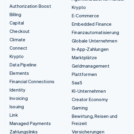
Authorization Boost
Krypto
Billing
E-Commerce
Capital
Embedded Finance
Checkout
Finanzautomatisierung
Climate
Globale Unternehmen
Connect
In-App-Zahlungen
Krypto
Marktplätze
Data Pipeline
Geldmanagement
Elements
Plattformen
Financial Connections
SaaS
Identity
KI-Unternehmen
Invoicing
Creator Economy
Issuing
Gaming
Link
Bewirtung, Reisen und
Managed Payments
Freizeit
Zahlungslinks
Versicherungen