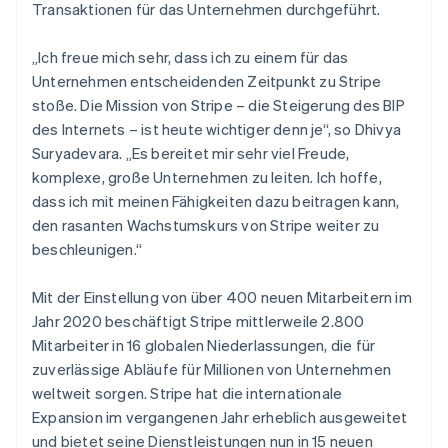
Transaktionen für das Unternehmen durchgeführt.
Lettland
English
Liechtenstein
„Ich freue mich sehr, dass ich zu einem für das
Deutsch
English
Unternehmen entscheidenden Zeitpunkt zu Stripe
Litauen
stoße. Die Mission von Stripe – die Steigerung des BIP
English
des Internets – ist heute wichtiger denn je“, so Dhivya
Luxemburg
Suryadevara. „Es bereitet mir sehr viel Freude,
Français
Deutsch
English
Malaysia
komplexe, große Unternehmen zu leiten. Ich hoffe,
English
简体中文
dass ich mit meinen Fähigkeiten dazu beitragen kann,
Malta
den rasanten Wachstumskurs von Stripe weiter zu
English
beschleunigen.“
Mexiko
Español
English
Mit der Einstellung von über 400 neuen Mitarbeitern im
Neuseeland
Jahr 2020 beschäftigt Stripe mittlerweile 2.800
English
Niederlande
Mitarbeiter in 16 globalen Niederlassungen, die für
Nederlands
English
zuverlässige Abläufe für Millionen von Unternehmen
Norwegen
weltweit sorgen. Stripe hat die internationale
English
Expansion im vergangenen Jahr erheblich ausgeweitet
Österreich
und bietet seine Dienstleistungen nun in 15 neuen
Deutsch
English