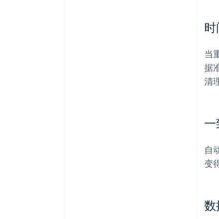
时
当
据
清
一
自
变
数