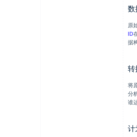
数
原
ID
据
转
将
分
谁
计