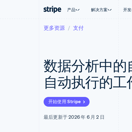
产品
解决方案
开发
更多资源
支付
按企业阶段
文档
学习
按应用场
支持
支付
营收
大型企业
Stripe 文档
博客
智能体
获取支
Payments
Billing
初创企业
API 参考文档
客户案例
加密货
托管支
在线支付
经常性收入
库与 SDK
指南
电子商
专业服
Managed Payments
Metronome
Stripe Apps
数据分析中的
嵌入式
备案商家解决方案
按用量计费
财务自
Payment links
Subscriptions
全球化
无代码支付
订阅管理
应用内
自动执行的工
Checkout
Invoicing
交易市
预构建支付界面
一次性或定期账单
资金管
Elements
Tax
平台
灵活的 UI 组件
销售税和增值税自动
SaaS
Payment methods
Revenue Recogniti
开始使用 Stripe
接入 125+ 种支付方式
会计自动化
Terminal
Stripe Sigma
线下支付
自定义报告
最后更新于 2026 年 6 月 2 日
Authorization Boost
Data Pipeline
支付成功率优化
数据同步
Link