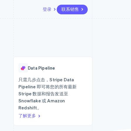
登录
联系销售
资源
生态系统
联系
场
更多
应用集成
合作伙伴
联系销售
Product roadmap
代码示例
Stripe App Marketplace
成为合作伙伴
了解未来规划
开发者博客
版
API 状态
Radar
欺诈防范
台版
Data Pipeline
务
Atlas
初创企业注册
只需几步点击，Stripe Data
卡
Pipeline 即可将您的所有最新
Climate
碳移除
Stripe 数据和报告发送至
Snowflake 或 Amazon
Identity
在线身份验证
Redshift。
了解更多