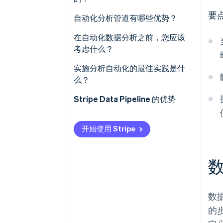
数据清洗和验证
要
自动化分析管道有哪些优势？
转换和建模
时间重新分配
在自动化数据分析之前，您应该
计划报告和管理平台刷新
考虑什么？
一致性
异常检测和监控
实施分析自动化的最佳实践是什
数据新鲜度
么？
扩张性
Stripe Data Pipeline 的优势
组织信任
开始使用 Stripe
数
的