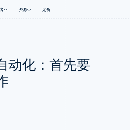
者
资源
定价
景
指南
按行业
公司
资金管理
平台和交易市
商务
持
接受线上付款
AI 企业
产品路线图
Treasury
Connect
币
持方案
实施预置结账流程
创作者经济
Sessions 年度大会
企业财务
平台支付
务
务
构建平台或交易市场
游戏
招聘
Global Payouts
Capital 平台
自动化：首先要
金融
管理订阅
酒店、旅游与休闲
资讯中心
向第三方打款
客户融资
动化
提供按用量计费
保险
Stripe Press
Capital
Treasury 平
企业
发行稳定币支持的支付卡
媒体与娱乐
企业融资
嵌入式金融服
支付
通过智能体配置和管理服务
非营利组织
作
Crypto
Issuing
场
专业服务
钱包、稳定币发行和发卡基础设
实体卡和虚拟
理
公共部门
施
零售
化
Crypto Onramp
on
可嵌入的加密货币购买