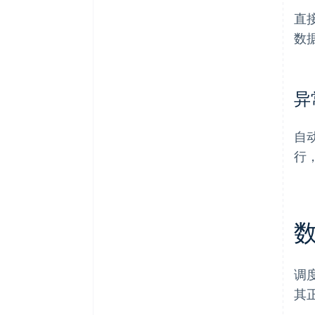
直
数
异
自
行
调
其