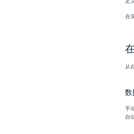
定
在
从
数
手
自