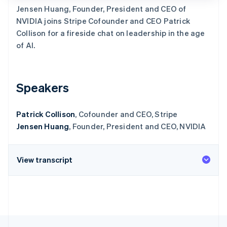
Jensen Huang, Founder, President and CEO of
NVIDIA joins Stripe Cofounder and CEO Patrick
Collison for a fireside chat on leadership in the age
of AI.
Stripe Sessions 2026
了解 Stripe 如何为 AI 构建经济基础设施。
立即观看
Speakers
Patrick Collison
, Cofounder and CEO, Stripe
Jensen Huang
, Founder, President and CEO, NVIDIA
View transcript