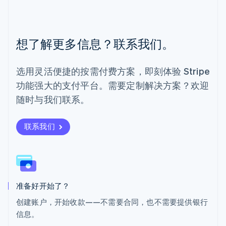
Español
English
挪威
English
葡萄牙
想了解更多信息？联系我们。
Português
English
日本
日本語
English
选用灵活便捷的按需付费方案，即刻体验 Stripe
瑞典
功能强大的支付平台。需要定制解决方案？欢迎
Svenska
English
瑞士
随时与我们联系。
Deutsch
Français
Italiano
English
塞浦路斯
English
联系我们
斯洛伐克
English
斯洛文尼亚
English
Italiano
泰国
ไทย
English
准备好开始了？
希腊
创建账户，开始收款——不需要合同，也不需要提供银行
English
信息。
西班牙