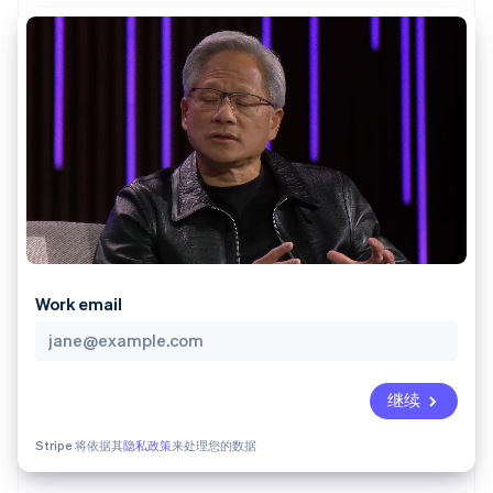
接入 125+ 种支
Stripe Sigma
产品路线图
SaaS
付方式
自定义报告
Sessions 年度大会
Terminal
Data Pipeline
招聘
线下支付
数据同步
资讯中心
Authorization
资源
Stripe Press
Boost
按行业
支付成功率优
应用集成
化
AI 企业
代码示例
Link
创作者经济
开发者博客
联系
加速结账
游戏
API 状态
酒店、旅游与休闲
联系销售
保险
成为合作伙伴
媒体与娱乐
非营利组织
更多
专业服务
Product roadmap
Work email
公共部门
了解未来规划
零售
Radar
欺诈防范
继续
Atlas
生态系统
初创企业注册
Stripe 将依据其
隐私政策
来处理您的数据
合作伙伴
Climate
Stripe App Marketplace
碳移除