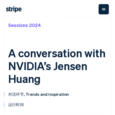
Sessions 2024
按企业阶段
文档
学习
支付
营收
资金管
平台
理
易市
大型企业
Stripe 文档
博客
Payments
Billing
初创企业
API 参考文档
客户案例
在线支付
经常性收入
Global
Conn
库与 SDK
指南
A conversation with
Managed
Metronome
Payouts
Stripe Apps
Payments
按用量计费
平台
备案商家解决
Subscriptions
向第三
NVIDIA’s Jensen
按应用场景
方案
方打款
支持
订阅管理
Payment links
Crypto
指南
智能体商务
Invoicing
钱包、
Huang
加密货币
获取支持
无代码支付
一次性或定期
稳定币
电子商务
接受线上付款
托管支持方案
Checkout
账单
发行和
嵌入式金融
实施预置结账流程
专业服务
预构建支付界
Tax
发卡基
财务自动化
构建平台或交易市场
面
销售税和增值
础设施
对话环节, Trends and inspiration
全球化企业
管理订阅
Elements
税自动化
应用内支付
提供按用量计费
灵活的 UI 组件
Revenue
运行时间
交易市场
发行稳定币支持的支付卡
Payment
Recognition
公司
资金管理
通过智能体配置和管理服
methods
会计自动化
平台
务