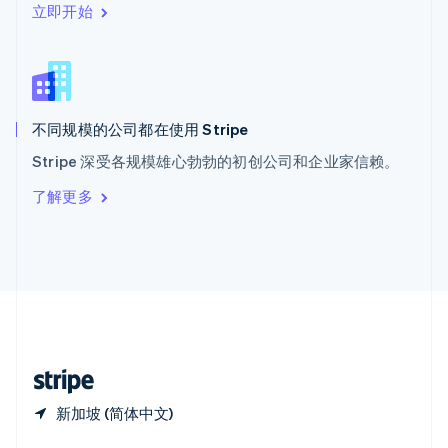
Español
English
立即开始
新加坡
English
简体中文
新西兰
English
匈牙利
English
不同规模的公司都在使用 Stripe
意大利
Stripe 深受各规模雄心勃勃的初创公司和企业家信赖。
Italiano
English
印度
了解更多
English
英国
English
直布罗陀
English
中国内地
简体中文
English
中国香港特别行政区
English
简体中文
新加坡 (简体中文)