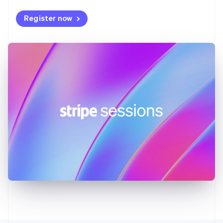
English
Français
捷克
Register now
English
克罗地亚
English
Italiano
拉脱维亚
English
立陶宛
English
列支敦士登
Deutsch
English
卢森堡
Français
Deutsch
English
罗马尼亚
English
马尔他
English
马来西亚
English
简体中文
美国
English
Español
简体中文
墨西哥