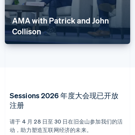
Deutsch
English
澳大利亚
English
AMA with Patrick and John
巴西
Português
English
Collison‍
保加利亚
English
比利时
Nederlands
Français
Deutsch
English
波兰
English
丹麦
English
德国
Deutsch
English
法国
Sessions 2026 年度大会现已开放
Français
English
注册
芬兰
English
Svenska
荷兰
请于 4 月 28 日至 30 日在旧金山参加我们的活
Nederlands
English
动，助力塑造互联网经济的未来。
加拿大