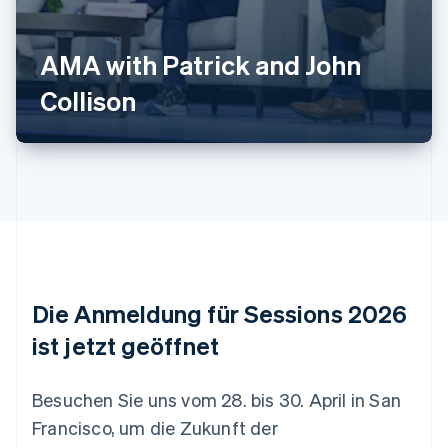
Australien
AMA with Patrick and John
English
Belgien
Collison‍
Nederlands
Français
Deutsch
English
Brasilien
Português
English
Bulgarien
English
Dänemark
English
Deutschland
Deutsch
English
Estland
Die Anmeldung für Sessions 2026
English
Festlandchina
ist jetzt geöffnet
简体中文
English
Finnland
English
Svenska
Besuchen Sie uns vom 28. bis 30. April in San
Frankreich
Francisco, um die Zukunft der
Français
English