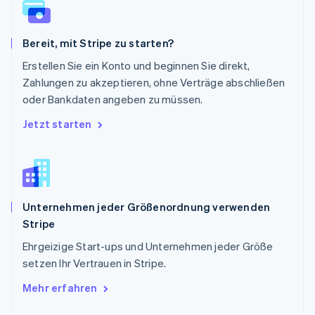
Schweden
Svenska
English
Schweiz
Bereit, mit Stripe zu starten?
Deutsch
Français
Italiano
English
Singapur
Erstellen Sie ein Konto und beginnen Sie direkt,
English
简体中文
Zahlungen zu akzeptieren, ohne Verträge abschließen
Slowakei
oder Bankdaten angeben zu müssen.
English
Slowenien
Jetzt starten
English
Italiano
Sonderverwaltungsregion Hongkong,
China
English
简体中文
Spanien
Unternehmen jeder Größenordnung verwenden
Español
English
Stripe
Thailand
ไทย
English
Ehrgeizige Start-ups und Unternehmen jeder Größe
Tschechische Republik
setzen Ihr Vertrauen in Stripe.
English
Ungarn
Mehr erfahren
English
Vereinigte Arabische Emirate