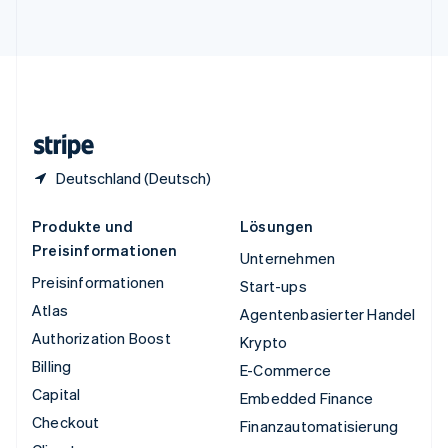
English
Vereinigte Staaten
English
Español
简体中文
Vereinigtes Königreich
English
Zypern
English
Deutschland (Deutsch)
Produkte und
Lösungen
Preisinformationen
Unternehmen
Preisinformationen
Start-ups
Atlas
Agentenbasierter Handel
Authorization Boost
Krypto
Billing
E-Commerce
Capital
Embedded Finance
Checkout
Finanzautomatisierung