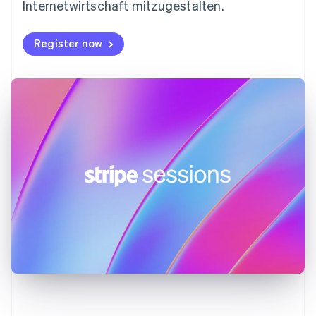
Gibraltar
Internetwirtschaft mitzugestalten.
English
Griechenland
Register now
English
Indien
English
Irland
English
Italien
Italiano
English
Japan
日本語
English
Kanada
English
Français
Kroatien
English
Italiano
Lettland
English
Liechtenstein
Deutsch
English
Litauen
English