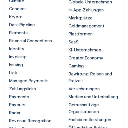
Climate
Globale Unternehmen
Connect
In-App-Zahlungen
Krypto
Marktplätze
Data Pipeline
Geldmanagement
Elements
Plattformen
Financial Connections
SaaS
Identity
KI-Unternehmen
Invoicing
Creator Economy
Issuing
Gaming
Link
Bewirtung, Reisen und
Managed Payments
Freizeit
Zahlungslinks
Versicherungen
Payments
Medien und Unterhaltung
Payouts
Gemeinnützige
Organisationen
Radar
Fachdienstleistungen
Revenue Recognition
Öffentlicher Sektor