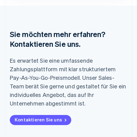
Luxemburg
Français
Deutsch
English
Malaysia
English
简体中文
Malta
Sie möchten mehr erfahren?
English
Mexiko
Kontaktieren Sie uns.
Español
English
Neuseeland
Es erwartet Sie eine umfassende
English
Niederlande
Zahlungsplattform mit klar strukturiertem
Nederlands
English
Pay-As-You-Go-Preismodell. Unser Sales-
Norwegen
English
Team berät Sie gerne und gestaltet für Sie ein
Österreich
individuelles Angebot, das auf Ihr
Deutsch
English
Polen
Unternehmen abgestimmt ist.
English
Portugal
Kontaktieren Sie uns
Português
English
Rumänien
English