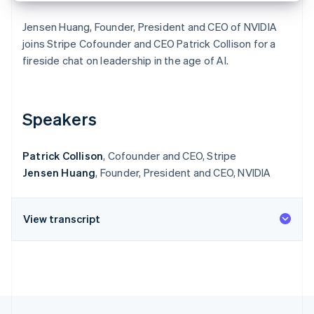
Betrugsprävention
Ecosystem
Atlas
Jensen Huang, Founder, President and CEO of NVIDIA
Start-up-Gründung
Partner
joins Stripe Cofounder and CEO Patrick Collison for a
Stripe App-Marktplatz
fireside chat on leadership in the age of AI.
Climate
CO₂-Entnahme
Identity
Online-Identitätsprüfung
Speakers
Patrick Collison
, Cofounder and CEO, Stripe
Jensen Huang
, Founder, President and CEO, NVIDIA
Stripe-Sessions 2026
Erfahren Sie, wie Stripe Lösungen für die W
Jetzt ansehen
View transcript