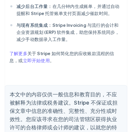
English
爱尔兰
减少后台工作量：
在几分钟内生成账单，并通过自动
English
提醒和 Stripe 托管账单支付页面减少催款时间。
爱沙尼亚
English
与现有系统集成：
Stripe Invoicing 与流行的会计和
奥地利
企业资源规划 (ERP) 软件集成，助您保持系统同步，
Deutsch
English
减少手动数据录入工作量。
澳大利亚
English
巴西
了解更多
关于 Stripe 如何简化您的应收账款流程的信
Português
English
息，或
立即开始使用
。
保加利亚
English
比利时
Nederlands
Français
Deutsch
English
波兰
本文中的内容仅供一般信息和教育目的，不应
English
丹麦
被解释为法律或税务建议。Stripe 不保证或担
English
保文章中信息的准确性、完整性、充分性或时
德国
效性。您应该寻求在您的司法管辖区获得执业
Deutsch
English
法国
许可的合格律师或会计师的建议，以就您的特
Français
English