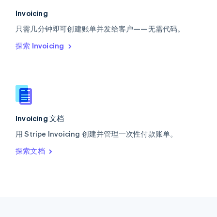
泰国
Invoicing
ไทย
English
希腊
只需几分钟即可创建账单并发给客户——无需代码。
English
探索 Invoicing
西班牙
Español
English
新加坡
English
简体中文
新西兰
English
匈牙利
English
Invoicing 文档
意大利
用 Stripe Invoicing 创建并管理一次性付款账单。
Italiano
English
印度
探索文档
English
英国
English
直布罗陀
English
中国内地
简体中文
English