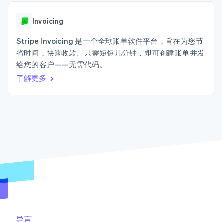
Authorization
Stripe Sigma
产品路线图
SaaS
Boost
自定义报告
Sessions 年度大会
支付成功率优
Data Pipeline
Invoicing
招聘
化
数据同步
资讯中心
Link
资源
Stripe Invoicing 是一个全球账单软件平台，旨在为您节
Stripe Press
加速结账
按行业
省时间，快速收款。只需短短几分钟，即可创建账单并发
应用集成
给您的客户——无需代码。
AI 企业
代码示例
创作者经济
开发者博客
了解更多
联系
游戏
API 状态
更多
酒店、旅游与休闲
联系销售
Product roadmap
保险
成为合作伙伴
了解未来规划
媒体与娱乐
非营利组织
Radar
专业服务
欺诈防范
公共部门
Atlas
零售
初创企业注册
Climate
碳移除
生态系统
合作伙伴
Stripe App Marketplace
导言