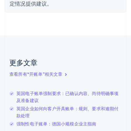
定情况提供建议。
芬兰
English
Svenska
荷兰
Nederlands
English
加拿大
English
Français
捷克
English
克罗地亚
English
Italiano
更多文章
拉脱维亚
English
查看所有“开账单”相关文章
立陶宛
English
列支敦士登
英国电子账单强制要求：已确认内容、尚待明确事项
Deutsch
English
卢森堡
及准备建议
Français
Deutsch
English
英国企业如何向客户开具账单：规则、要求和逾期付
罗马尼亚
款处理
English
马尔他
强制性电子账单：德国小规模企业主指南
English