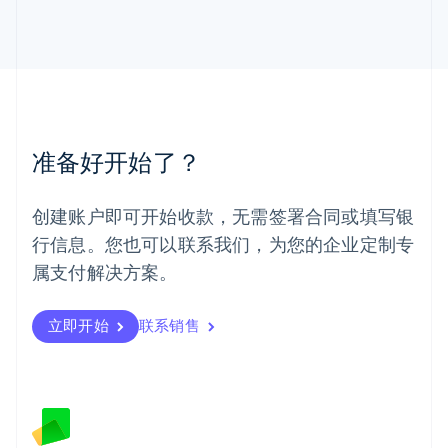
马来西亚
English
简体中文
美国
English
Español
简体中文
墨西哥
Español
English
挪威
准备好开始了？
English
葡萄牙
Português
English
创建账户即可开始收款，无需签署合同或填写银
日本
行信息。您也可以联系我们，为您的企业定制专
日本語
English
瑞典
属支付解决方案。
Svenska
English
瑞士
Deutsch
Français
Italiano
English
立即开始
联系销售
塞浦路斯
English
斯洛伐克
English
斯洛文尼亚
English
Italiano