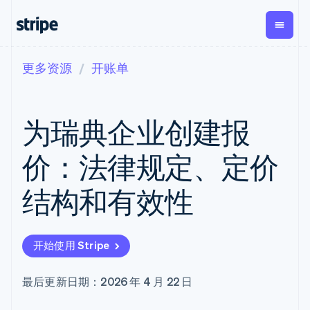
更多资源
开账单
按企业阶段
文档
学习
支付
营收
资金管
平台
理
易市
大型企业
Stripe 文档
博客
Payments
Billing
初创企业
API 参考文档
客户案例
为瑞典企业创建报
在线支付
经常性收入
Global
Conn
库与 SDK
指南
Payment links
Metronome
Payouts
Stripe Apps
按用量计费
平台
价：法律规定、定价
无代码支付
Subscriptions
向第三
按应用场景
Checkout
方打款
支持
预构建支付界
订阅管理
Crypto
结构和有效性
指南
智能体商务
面
Invoicing
钱包、
加密货币
获取支持
一次性或定期
Elements
稳定币
电子商务
接受线上付款
托管支持方案
灵活的 UI 组件
账单
发行和
嵌入式金融
实施预置结账流程
专业服务
Payment
Tax
发卡基
开始使用 Stripe
财务自动化
构建平台或交易市场
methods
销售税和增值
础设施
全球化企业
管理订阅
接入 125+ 种支
税自动化
应用内支付
提供按用量计费
付方式
Revenue
最后更新日期：2026 年 4 月 22 日
交易市场
发行稳定币支持的支付卡
Terminal
Recognition
公司
资金管理
通过智能体配置和管理服
线下支付
会计自动化
平台
务