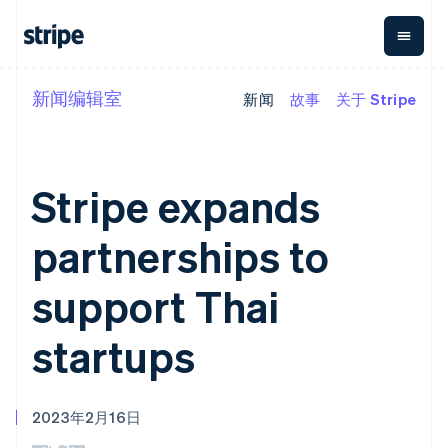
新闻编辑室
新闻
故事
关于 Stripe
按企业阶段
文档
学习
支付
营收
资金管
平台
理
易市
大型企业
Stripe 文档
博客
Payments
Billing
初创企业
API 参考文档
客户案例
在线支付
经常性收入
Global
Conn
库与 SDK
指南
Stripe expands
Payment links
Metronome
Payouts
Stripe Apps
按用量计费
平台
无代码支付
Subscriptions
向第三
partnerships to
按应用场景
Checkout
方打款
支持
预构建支付界
订阅管理
Crypto
指南
智能体商务
面
Invoicing
钱包、
support Thai
阿联酋
加密货币
获取支持
一次性或定期
Elements
稳定币
电子商务
接受线上付款
管理支持方案
English
灵活的 UI 组件
账单
发行和
嵌入式金融
实施预建结账流程
专业服务
爱尔兰
startups
支付方式
Tax
发卡基
财务自动化
构建平台或交易市场
Access to
销售税和增值
English
础设施
全球化企业
管理订阅
125+
税自动化
爱沙尼亚
应用内支付
提供按用量计费
Terminal
Revenue
English
交易市场
发行稳定币支持的支付卡
线下支付
Recognition
2023年2月16日
奥地利
公司
资金管理
使用代理预配和管理服务
会计自动化
Authorization
Deutsch
English
平台