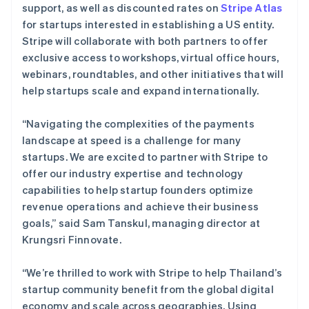
挪威
support, as well as discounted rates on
Stripe Atlas
English
for startups interested in establishing a US entity.
葡萄牙
Stripe will collaborate with both partners to offer
Português
English
exclusive access to workshops, virtual office hours,
日本
webinars, roundtables, and other initiatives that will
日本語
English
瑞典
help startups scale and expand internationally.
Svenska
English
瑞士
“Navigating the complexities of the payments
Deutsch
Français
Italiano
English
landscape at speed is a challenge for many
塞浦路斯
startups. We are excited to partner with Stripe to
English
斯洛伐克
offer our industry expertise and technology
English
capabilities to help startup founders optimize
斯洛文尼亚
revenue operations and achieve their business
English
Italiano
goals,” said Sam Tanskul, managing director at
泰国
Krungsri Finnovate.
ไทย
English
希腊
English
“We’re thrilled to work with Stripe to help Thailand’s
西班牙
startup community benefit from the global digital
Español
English
economy and scale across geographies. Using