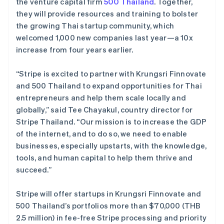
the venture capital firm
500 Thailand
. Together,
捷克
Stripe Sessions 2026
they will provide resources and training to bolster
English
了解 Stripe 如何为 AI 构建经济基础设施。
克罗地亚
the growing Thai startup community, which
立即观看
English
Italiano
welcomed 1,000 new companies last year—a 10x
拉脱维亚
increase from four years earlier.
English
立陶宛
“Stripe is excited to partner with Krungsri Finnovate
English
列支敦士登
and 500 Thailand to expand opportunities for Thai
Deutsch
English
entrepreneurs and help them scale locally and
卢森堡
globally,” said Tee Chayakul, country director for
Français
Deutsch
English
Stripe Thailand. “Our mission is to increase the GDP
罗马尼亚
of the internet, and to do so, we need to enable
English
马尔他
businesses, especially upstarts, with the knowledge,
English
tools, and human capital to help them thrive and
马来西亚
succeed.”
English
简体中文
美国
Stripe will offer startups in Krungsri Finnovate and
English
Español
简体中文
500 Thailand’s portfolios more than $70,000 (THB
墨西哥
2.5 million) in fee-free Stripe processing and priority
Español
English