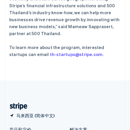
新加坡
Stripe’s financial infrastructure solutions and 500
English
简体中文
Thailand’s industry know-how, we can help more
新西兰
businesses drive revenue growth by innovating with
English
匈牙利
new business models,” said Mameaw Sapprasert,
English
partner at 500 Thailand.
意大利
Italiano
English
To learn more about the program, interested
印度
startups can email
th-startups@stripe.com
.
English
英国
English
直布罗陀
English
中国内地
简体中文
English
中国香港特别行政区
English
简体中文
马来西亚 (简体中文)
产品和定价
解决方案