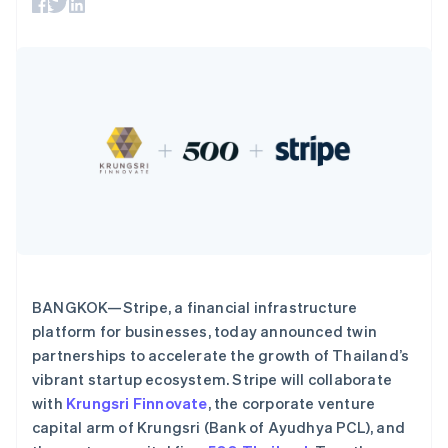
Boost
Stripe Sigma
澳大利亚
产品路线图
SaaS
支付成功率优
自定义报告
Sessions 年度大会
English
化
Data Pipeline
招聘
巴西
数据同步
Link
资源
新闻编辑室
Português
English
加速结账
Stripe Press
保加利亚
按行业
应用程序集成
English
代码示例
比利时
AI 企业
开发者博客
Nederlands
Français
Deutsch
English
创作者经济
API 状态
联系
更多
波兰
游戏
Product roadmap
酒店、旅游与休闲
English
联系销售
了解未来规划
保险
丹麦
成为合作伙伴
媒体与娱乐
Radar
English
非营利组织
欺诈防范
德国
专业服务
Deutsch
English
Atlas
公共部门
法国
初创企业注册
零售
BANGKOK—Stripe, a financial infrastructure
Français
English
Climate
platform for businesses, today announced twin
芬兰
碳移除
partnerships to accelerate the growth of Thailand’s
English
Svenska
生态系统
荷兰
vibrant startup ecosystem. Stripe will collaborate
Nederlands
English
with
Krungsri Finnovate
, the corporate venture
合作伙伴
加拿大
capital arm of Krungsri (Bank of Ayudhya PCL), and
Stripe App Marketplace
English
Français