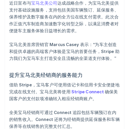
近日宣布与
宝马北美公司
达成战略合作，为宝马北美提供
罗马尼亚
Stripe Sessions 2026
支付基础设施服务，支持包括美国车辆预订、延保服务、
English
了解 Stripe 如何为 AI 构建经济基础设施。
马尔他
保养维护及数字服务在内的全方位在线支付需求。此次合
立即观看
English
作正值汽车制造商加速数字化转型之际，以满足消费者对
马来西亚
便捷车主服务体验日益增长的需求。
English
简体中文
美国
宝马北美首席营销官 Marcus Casey 表示：“为车主创造
English
Español
简体中文
和提供卓越的高端客户体验是宝马的首要任务，Stripe 助
墨西哥
力我们为宝马车主打造安全且流畅的全渠道支付体验。”
Español
English
挪威
English
提升宝马北美经销商的服务能力
葡萄牙
Português
English
借助 Stripe，宝马客户可使用借记卡和信用卡安全便捷地
日本
完成在线支付。宝马北美将使用
Stripe Connect
确保美
日本語
English
瑞典
国客户的支付款项准确转入相应经销商账户。
Svenska
English
瑞士
全美宝马经销商可通过 Connect 追踪包括车辆预订在内
Deutsch
Français
Italiano
English
的销售收入。Connect 还将为经销商提供延保服务和车辆
塞浦路斯
保养等在线销售的完整支付汇总。
English