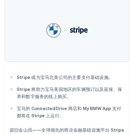
Authorization
Stripe Sigma
产品路线图
德国
SaaS
Boost
自定义报告
Sessions 年度大会
Deutsch
English
支付成功率优
Data Pipeline
招聘
法国
化
数据同步
资讯中心
Français
English
Link
资源
Stripe Press
加速结账
按行业
芬兰
应用集成
English
Svenska
AI 企业
代码示例
荷兰
创作者经济
开发者博客
联系
Nederlands
English
游戏
API 状态
更多
加拿大
酒店、旅游与休闲
联系销售
Product roadmap
English
Français
保险
成为合作伙伴
了解未来规划
捷克
媒体与娱乐
English
非营利组织
Radar
Stripe 成为宝马北美公司的主要支付基础设施。
克罗地亚
专业服务
欺诈防范
公共部门
English
Italiano
Atlas
Stripe 将助力宝马美国地区的车辆预订以及延保、保
零售
拉脱维亚
初创企业注册
养和数字服务的线上购买。
English
立陶宛
Climate
宝马的 ConnectedDrive 商店和 My BMW App 支付
English
碳移除
生态系统
列支敦士登
都将在 Stripe 上运行。
Deutsch
English
合作伙伴
卢森堡
Stripe App Marketplace
据旧金山讯——全球领先的商业金融基础设施平台 Stripe
Français
Deutsch
English