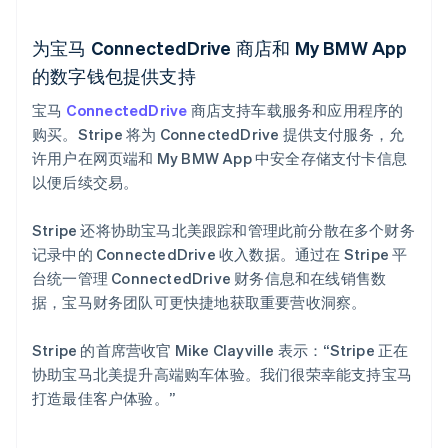
斯洛伐克
English
为宝马 ConnectedDrive 商店和 My BMW App
斯洛文尼亚
的数字钱包提供支持
English
Italiano
泰国
宝马
ConnectedDrive
商店支持车载服务和应用程序的
ไทย
English
希腊
购买。Stripe 将为 ConnectedDrive 提供支付服务，允
English
许用户在网页端和 My BMW App 中安全存储支付卡信息
西班牙
以便后续交易。
Español
English
新加坡
Stripe 还将协助宝马北美跟踪和管理此前分散在多个财务
English
简体中文
记录中的 ConnectedDrive 收入数据。通过在 Stripe 平
新西兰
台统一管理 ConnectedDrive 财务信息和在线销售数
English
匈牙利
据，宝马财务团队可更快捷地获取重要营收洞察。
English
意大利
Stripe 的首席营收官 Mike Clayville 表示：“Stripe 正在
Italiano
English
协助宝马北美提升高端购车体验。我们很荣幸能支持宝马
印度
打造最佳客户体验。”
English
英国
English