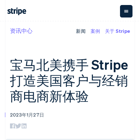
阿联酋
English
资讯中心
新闻
案例
关于 Stripe
按企业阶段
文档
学习
爱尔兰
支付
营收
资金管
平台
English
理
易市
爱沙尼亚
大型企业
Stripe 文档
博客
Payments
Billing
初创企业
API 参考文档
客户案例
English
在线支付
经常性收入
Global
Conn
库与 SDK
指南
奥地利
宝马北美携手 Stripe
Payment links
Metronome
Payouts
Stripe Apps
Deutsch
English
按用量计费
平台
澳大利亚
无代码支付
Subscriptions
向第三
打造美国客户与经销
按应用场景
English
Checkout
方打款
支持
巴西
预构建支付界
订阅管理
Crypto
指南
智能体商务
Português
English
面
Invoicing
钱包、
商电商新体验
加密货币
获取支持
保加利亚
一次性或定期
Elements
稳定币
电子商务
接受线上付款
托管支持方案
灵活的 UI 组件
账单
English
发行和
嵌入式金融
实施预置结账流程
专业服务
Payment
Tax
比利时
发卡基
财务自动化
构建平台或交易市场
methods
销售税和增值
础设施
Nederlands
Français
Deutsch
English
2023年1月27日
全球化企业
管理订阅
接入 125+ 种支
税自动化
波兰
应用内支付
提供按用量计费
付方式
Revenue
English
交易市场
发行稳定币支持的支付卡
Terminal
Recognition
公司
丹麦
资金管理
通过智能体配置和管理服
线下支付
会计自动化
English
平台
务