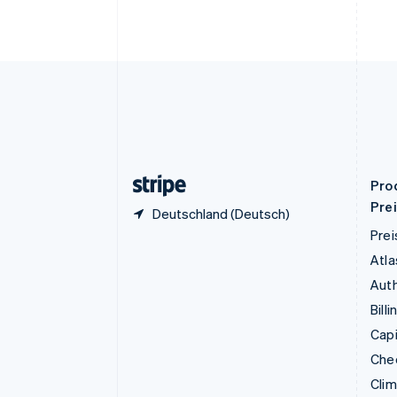
Festlandchina
简体中文
English
Finnland
English
Svenska
Frankreich
Français
English
Gibraltar
English
Griechenland
English
Pro
Pre
Deutschland (Deutsch)
Prei
Atla
Auth
Billi
Capi
Che
Cli