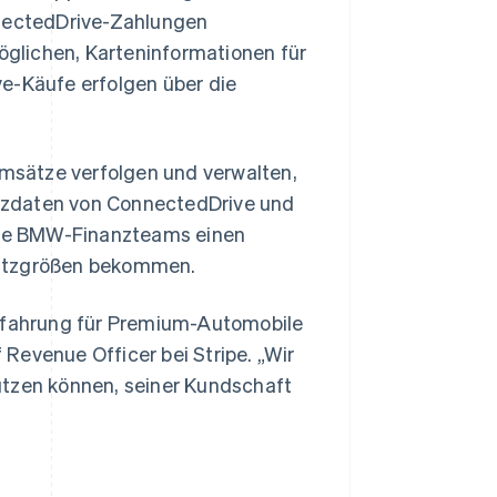
nnectedDrive-Zahlungen
glichen, Karteninformationen für
e-Käufe erfolgen über die
msätze verfolgen und verwalten,
nanzdaten von ConnectedDrive und
Slowenien
English
Italiano
 die BMW-Finanzteams einen
Sonderverwaltungsregion
satzgrößen bekommen.
Hongkong, China
English
简体中文
Spanien
Erfahrung für Premium-Automobile
Español
English
f Revenue Officer bei Stripe. „Wir
Thailand
ützen können, seiner Kundschaft
ไทย
English
Tschechische Republik
English
Ungarn
English
Vereinigte Arabische Emirate