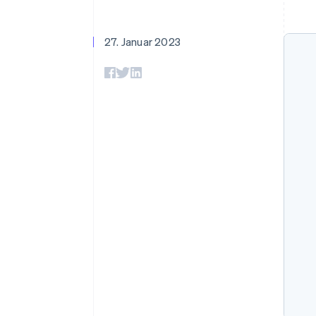
Optimierung der
Datensynchronisier
Autorisierungsraten
Link
Beschleunigter Bezahlvorgang
27. Januar 2023
Financial Connections
Verbundene Finanzdaten