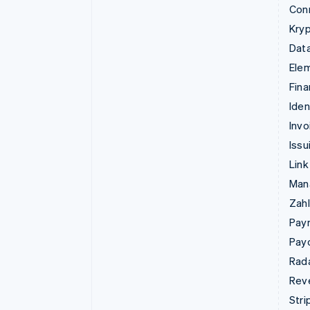
Con
Kry
Data
Ele
Fina
Iden
Invo
Issu
Link
Man
Zahl
Pay
Pay
Rad
Rev
Stri