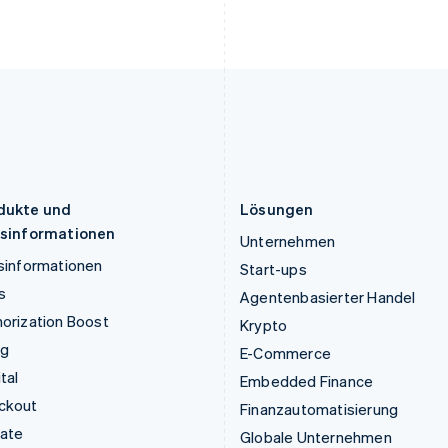
Liechtenstein
Rumänien
Deutsch
English
English
Litauen
Schweden
English
Svenska
English
Luxemburg
Schweiz
Français
Deutsch
English
Deutsch
Français
Italiano
English
Malaysia
Singapur
English
简体中文
English
简体中文
Malta
Slowakei
English
English
dukte und
Lösungen
isinformationen
Unternehmen
sinformationen
Start-ups
s
Agentenbasierter Handel
orization Boost
Krypto
ng
E-Commerce
tal
Embedded Finance
ckout
Finanzautomatisierung
mate
Globale Unternehmen