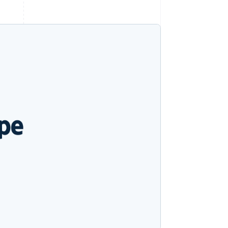
Stripe-Sessions 2026
Erfahren Sie, wie Stripe
Lösungen für die
Wirtschaftsinfrastruktur
für KI aufbaut.
Jetzt ansehen