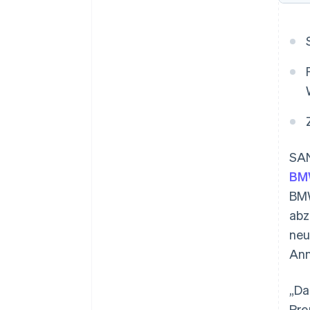
SAN
BMW
BMW
abz
neu
Ann
„Da
Pre