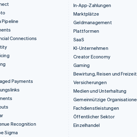
nect
In-App-Zahlungen
pto
Marktplätze
 Pipeline
Geldmanagement
ments
Plattformen
ncial Connections
SaaS
tity
KI-Unternehmen
icing
Creator Economy
ing
Gaming
Bewirtung, Reisen und Freizeit
aged Payments
Versicherungen
ungslinks
Medien und Unterhaltung
ments
Gemeinnützige Organisatione
outs
Fachdienstleistungen
ar
Öffentlicher Sektor
enue Recognition
Einzelhandel
pe Sigma