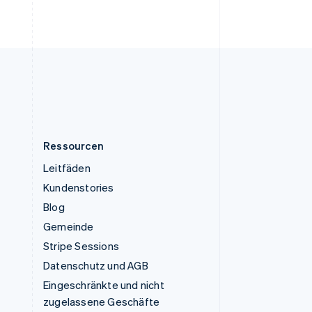
English
Vereinigte Staaten
English
Español
简体中文
Vereinigtes Königreich
English
Zypern
English
Ressourcen
Leitfäden
Kundenstories
Blog
Gemeinde
Stripe Sessions
Datenschutz und AGB
Eingeschränkte und nicht
zugelassene Geschäfte