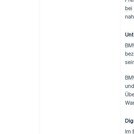
bei
nah
Unt
BMW
bez
sei
BMW
und
Übe
War
Dig
Im