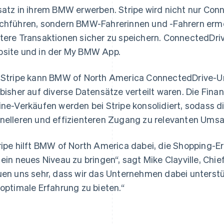
satz in ihrem BMW erwerben. Stripe wird nicht nur Co
chführen, sondern BMW-Fahrerinnen und -Fahrern ermö
tere Transaktionen sicher zu speichern. ConnectedDriv
site und in der My BMW App.
 Stripe kann BMW of North America ConnectedDrive-U
 bisher auf diverse Datensätze verteilt waren. Die Fi
Indien
Mexiko
English
Español
English
ine-Verkäufen werden bei Stripe konsolidiert, sodass
Irland
Neuseeland
nelleren und effizienteren Zugang zu relevanten Um
English
English
Italien
Niederlande
Italiano
English
Nederlands
English
ripe hilft BMW of North America dabei, die Shopping-
Japan
Norwegen
 ein neues Niveau zu bringen“, sagt Mike Clayville, Chie
日本語
English
English
Kanada
Österreich
uen uns sehr, dass wir das Unternehmen dabei unterst
English
Français
Deutsch
English
 optimale Erfahrung zu bieten.“
Kroatien
Polen
English
Italiano
English
Lettland
Portugal
English
Português
English