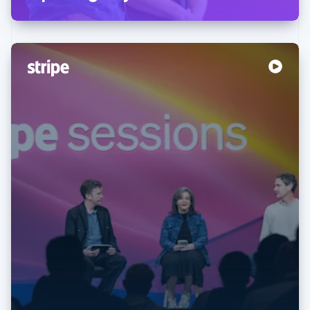
Australien
English
Belgien
Nederlands
Français
Deutsch
English
Brasilien
Português
English