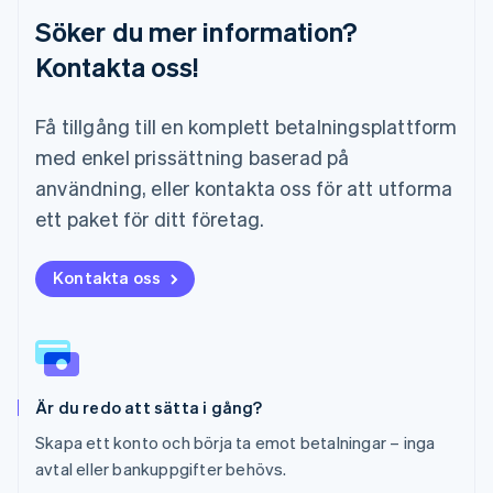
Malta
Söker du mer information?
English
Mexiko
Kontakta oss!
Español
English
Nederländerna
Få tillgång till en komplett betalningsplattform
Nederlands
English
Norge
med enkel prissättning baserad på
English
användning, eller kontakta oss för att utforma
Nya Zeeland
English
ett paket för ditt företag.
Polen
English
Portugal
Kontakta oss
Português
English
Rumänien
English
Schweiz
Deutsch
Français
Italiano
English
Är du redo att sätta i gång?
Singapore
English
简体中文
Skapa ett konto och börja ta emot betalningar – inga
Slovakien
avtal eller bankuppgifter behövs.
English