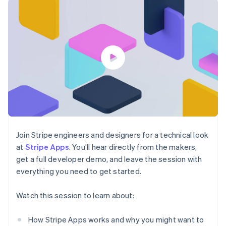
Godkännandeoptimeringar
Recognition
Företag
Plattformar
Erbjud
Link
Automatiserad
SaaS
användningsbaserad
Accelererad kassaprocess
redovisning
Produktplan
fakturering
Financial Connections
Stripe Sigma
Sessions årliga
Utfärda stablecoin-
Länkade finanskontodata
Anpassade
konferens
stödda kort
rapporter
Karriärer
Tillhandahåll och
Efter bransch
Data Pipeline
Nyhetsrum
hantera tjänster med
Datasynkronisering
Stripe Press
agenter
AI-företag
Kreatörsekonomi
Spel
Besöksnäring, resor
Kontakt
Mer
Resurser
och fritid
Product roadmap
Försäkringsbolag
Kontakta säljteamet
Se vad som kommer härnäst
Media och
Appintegrationer
Join Stripe engineers and designers for a technical look
Bli partner
underhållning
Kodexempel
Radar
at
Stripe Apps
. You’ll hear directly from the makers,
Ideella organisationer
Utvecklarblogg
Bedrägeribekämpning
get a full developer demo, and leave the session with
Professionella tjänster
API-status
Offentlig sektor
Atlas
everything you need to get started.
Detaljhandel
Bolagsbildning för startups
Watch this session to learn about:
Climate
Koldioxidinfångning
Ecosystem
How Stripe Apps works and why you might want to
Identity