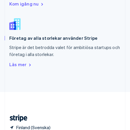
Slovenien
Kom igång nu
English
Italiano
Spanien
Español
English
Storbritannien
English
Företag av alla storlekar använder Stripe
Sverige
Svenska
English
Stripe är det betrodda valet för ambitiösa startups och
Thailand
företag i alla storlekar.
ไทย
English
Tjeckien
Läs mer
English
Tyskland
Deutsch
English
Ungern
English
USA
English
Español
简体中文
Österrike
Deutsch
English
Finland (Svenska)