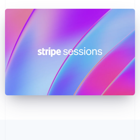
Indien
English
Irland
English
Italien
Italiano
English
Japan
日本語
English
Kanada
English
Français
Kroatien
English
Italiano
Lettland
English
Liechtenstein
Deutsch
English
Litauen
English
Luxemburg
Français
Deutsch
English
Malaysia
English
简体中文