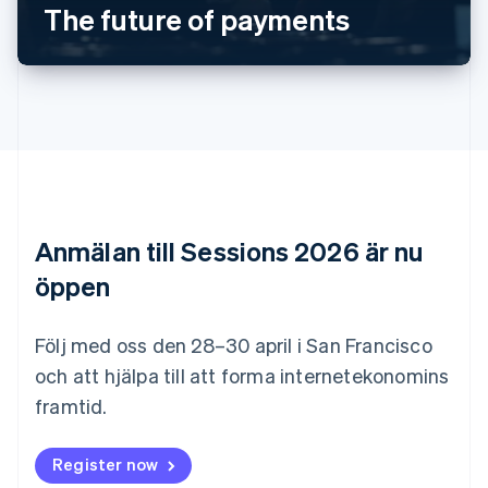
Bulgarien
The future of payments
English
Cypern
English
Danmark
English
Estland
English
Fastlandskina
简体中文
English
Finland
Anmälan till Sessions 2026 är nu
English
Svenska
Frankrike
öppen
Français
English
Förenade Arabemiraten
English
Följ med oss den 28–30 april i San Francisco
Gibraltar
och att hjälpa till att forma internetekonomins
English
framtid.
Grekland
English
Hongkong SAR, Kina
Register now
English
简体中文