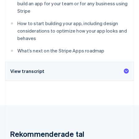
Identitetsverifiering online
build an app for your team or for any business using
Partner
Stripe
Stripe App Marketplace
How to start building your app, including design
considerations to optimize how your app looks and
Stripe Sessions 2026
behaves
Se hur Stripe bygger den ekonomiska inf
Titta nu
What’s next on the Stripe Apps roadmap
View transcript
Rekommenderade tal