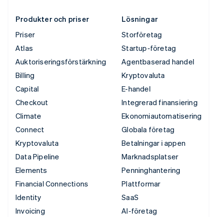
Produkter och priser
Lösningar
Priser
Storföretag
Atlas
Startup-företag
Auktoriseringsförstärkning
Agentbaserad handel
Billing
Kryptovaluta
Capital
E-handel
Checkout
Integrerad finansiering
Climate
Ekonomiautomatisering
Connect
Globala företag
Kryptovaluta
Betalningar i appen
Data Pipeline
Marknadsplatser
Elements
Penninghantering
Financial Connections
Plattformar
Identity
SaaS
Invoicing
AI-företag