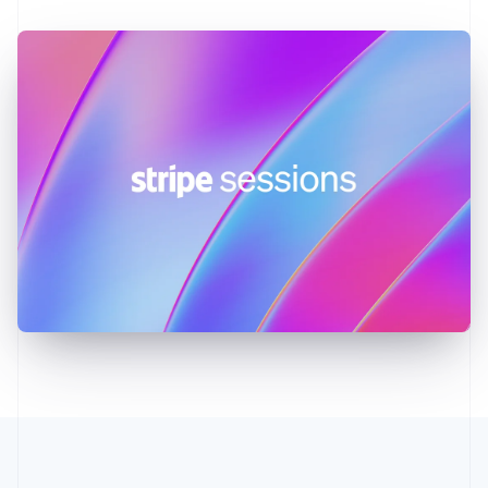
Español
English
Estonie
English
États-Unis
English
Español
简体中文
Finlande
English
Svenska
France
Français
English
Gibraltar
English
Grèce
English
Hongrie
English
Inde
English
Irlande
English
Italie
Italiano
English
Japon
日本語
English