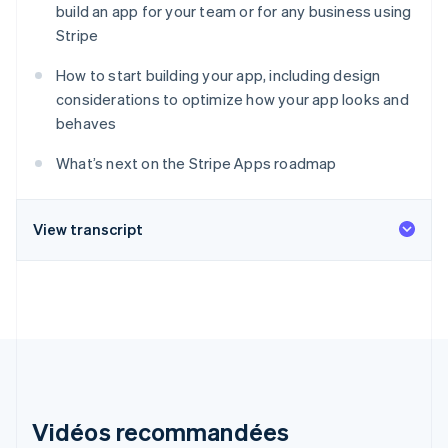
build an app for your team or for any business using
Découvrez les prochaines évolutions
Commerce en ligne
Stripe
Radar
Prévention de la fraude
How to start building your app, including design
Écosystème
Atlas
considerations to optimize how your app looks and
Constitution de start-up
behaves
Partenaires
Climate
Stripe App Marketplace
Élimination du carbone
What’s next on the Stripe Apps roadmap
Identity
Vérification de l'identité
View transcript
Stripe Sessions 2026
Découvrez comment Stripe construit l’infrastructure écono
Regarder la vidéo
Vidéos recommandées