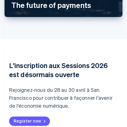
English
The future of payments
Autriche
Deutsch
English
Belgique
Nederlands
Français
Deutsch
English
Brésil
Português
English
Bulgarie
English
Canada
English
Français
Chine continentale
L'inscription aux Sessions 2026
简体中文
English
est désormais ouverte
Chypre
English
Croatie
Rejoignez-nous du 28 au 30 avril à San
English
Italiano
Danemark
Francisco pour contribuer à façonner l'avenir
English
de l'économie numérique.
Émirats arabes unis
English
Register now
Espagne