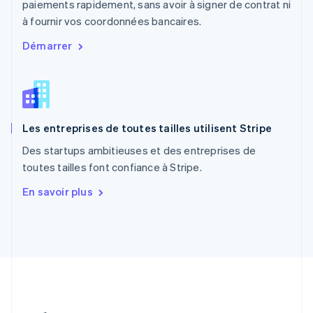
paiements rapidement, sans avoir à signer de contrat ni
Portugal
à fournir vos coordonnées bancaires.
Português
English
R.A.S. de Hong Kong, Chine
Démarrer
English
简体中文
République tchèque
English
Roumanie
English
Les entreprises de toutes tailles utilisent Stripe
Royaume-Uni
English
Des startups ambitieuses et des entreprises de
Singapour
toutes tailles font confiance à Stripe.
English
简体中文
Slovaquie
En savoir plus
English
Slovénie
English
Italiano
Suède
Svenska
English
Suisse
Deutsch
Français
Italiano
English
Thaïlande
ไทย
English