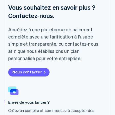
Vous souhaitez en savoir plus ?
Lettonie
English
Contactez-nous.
Liechtenstein
Deutsch
English
Lituanie
Accédez à une plateforme de paiement
English
complète avec une tarification à l'usage
Luxembourg
Français
Deutsch
English
simple et transparente, ou contactez-nous
Malaisie
afin que nous établissions un plan
English
简体中文
Malte
personnalisé pour votre entreprise.
English
Mexique
Nous contacter
Español
English
Norvège
English
Nouvelle-Zélande
English
Pays-Bas
Envie de vous lancer ?
Nederlands
English
Pologne
Créez un compte et commencez à accepter des
English