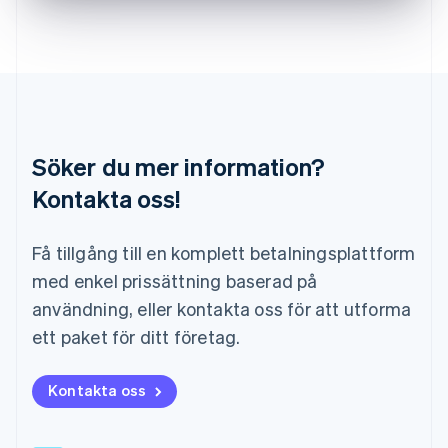
Deutsch
English
Litauen
English
Luxemburg
Français
Deutsch
English
Malaysia
English
简体中文
Malta
Söker du mer information?
English
Mexiko
Kontakta oss!
Español
English
Nederländerna
Få tillgång till en komplett betalningsplattform
Nederlands
English
Norge
med enkel prissättning baserad på
English
användning, eller kontakta oss för att utforma
Nya Zeeland
English
ett paket för ditt företag.
Polen
English
Portugal
Kontakta oss
Português
English
Rumänien