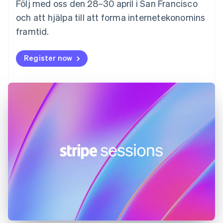
English
Följ med oss den 28–30 april i San Francisco
Gibraltar
och att hjälpa till att forma internetekonomins
English
framtid.
Grekland
English
Hongkong SAR, Kina
Register now
English
简体中文
Indien
English
Irland
English
Italien
Italiano
English
Japan
日本語
English
Kanada
English
Français
Kroatien
English
Italiano
Lettland
English
Liechtenstein