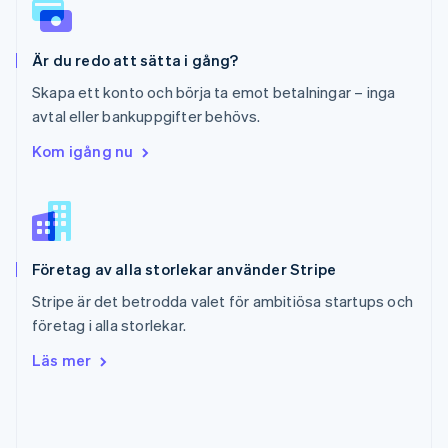
English
Schweiz
Deutsch
Français
Italiano
English
Är du redo att sätta i gång?
Singapore
English
简体中文
Skapa ett konto och börja ta emot betalningar – inga
Slovakien
avtal eller bankuppgifter behövs.
English
Slovenien
Kom igång nu
English
Italiano
Spanien
Español
English
Storbritannien
English
Företag av alla storlekar använder Stripe
Sverige
Svenska
English
Stripe är det betrodda valet för ambitiösa startups och
Thailand
företag i alla storlekar.
ไทย
English
Tjeckien
Läs mer
English
Tyskland
Deutsch
English
Ungern