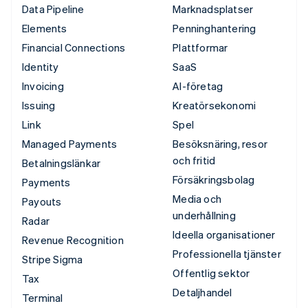
Data Pipeline
Marknadsplatser
Elements
Penninghantering
Financial Connections
Plattformar
Identity
SaaS
Invoicing
AI-företag
Issuing
Kreatörsekonomi
Link
Spel
Managed Payments
Besöksnäring, resor
och fritid
Betalningslänkar
Försäkringsbolag
Payments
Media och
Payouts
underhållning
Radar
Ideella organisationer
Revenue Recognition
Professionella tjänster
Stripe Sigma
Offentlig sektor
Tax
Detaljhandel
Terminal