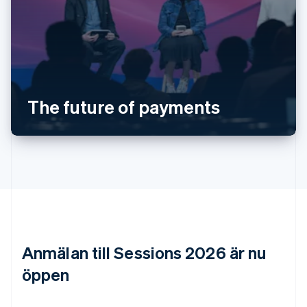
Australien
English
Belgien
Nederlands
Français
Deutsch
English
Brasilien
Português
English
Bulgarien
The future of payments
English
Cypern
English
Danmark
English
Estland
English
Fastlandskina
简体中文
English
Finland
Anmälan till Sessions 2026 är nu
English
Svenska
Frankrike
öppen
Français
English
Förenade Arabemiraten