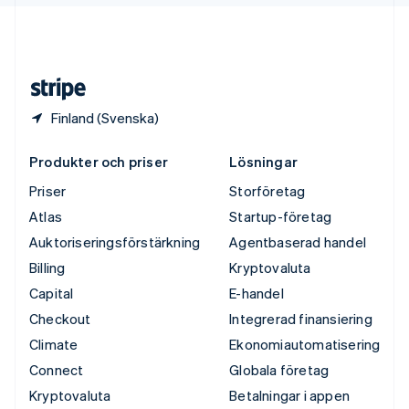
English
USA
English
Español
简体中文
Österrike
Deutsch
English
Finland (Svenska)
Produkter och priser
Lösningar
Priser
Storföretag
Atlas
Startup-företag
Auktoriseringsförstärkning
Agentbaserad handel
Billing
Kryptovaluta
Capital
E-handel
Checkout
Integrerad finansiering
Climate
Ekonomiautomatisering
Connect
Globala företag
Kryptovaluta
Betalningar i appen