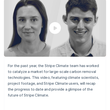
Godkännandeoptimeringar
Recognition
Företag
Plattformar
Erbjud
Link
Automatiserad
SaaS
användningsbaserad
Accelererad kassaprocess
redovisning
Produktplan
fakturering
Financial Connections
Stripe Sigma
Sessions årliga
Utfärda stablecoin-
Länkade finanskontodata
Anpassade
konferens
stödda kort
rapporter
Karriärer
Tillhandahåll och
Efter bransch
Data Pipeline
Nyhetsrum
hantera tjänster med
Datasynkronisering
Stripe Press
agenter
AI-företag
Kreatörsekonomi
Spel
Besöksnäring, resor
Kontakt
Mer
Resurser
och fritid
Product roadmap
Försäkringsbolag
Kontakta säljteamet
Se vad som kommer härnäst
Media och
Appintegrationer
For the past year, the Stripe Climate team has worked
Bli partner
underhållning
Kodexempel
Radar
to catalyze a market for large-scale carbon removal
Ideella organisationer
Utvecklarblogg
Bedrägeribekämpning
technologies. This video, featuring climate scientists,
Professionella tjänster
API-status
Offentlig sektor
Atlas
project footage, and Stripe Climate users, will recap
Detaljhandel
Bolagsbildning för startups
the progress to date and provide a glimpse of the
future of Stripe Climate.
Climate
Koldioxidinfångning
Ecosystem
Identity