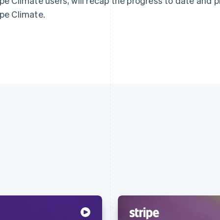
ipe Climate users, will recap the progress to date and p
ipe Climate.