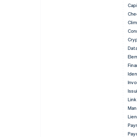
Capi
Che
Cli
Con
Cry
Data
Ele
Fina
Iden
Invo
Issu
Link
Man
Lie
Pay
Pay