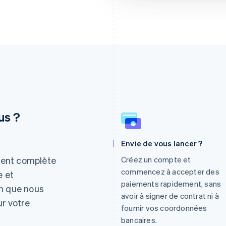
us ?
Envie de vous lancer ?
Espagne
Lettonie
Español
English
English
ment complète
Créez un compte et
Estonie
Liechtenstein
commencez à accepter des
e et
English
Deutsch
English
paiements rapidement, sans
in que nous
États-Unis
Lituanie
avoir à signer de contrat ni à
English
Español
简体中文
English
ur votre
fournir vos coordonnées
Finlande
Luxembourg
English
Svenska
Français
Deutsch
English
bancaires.