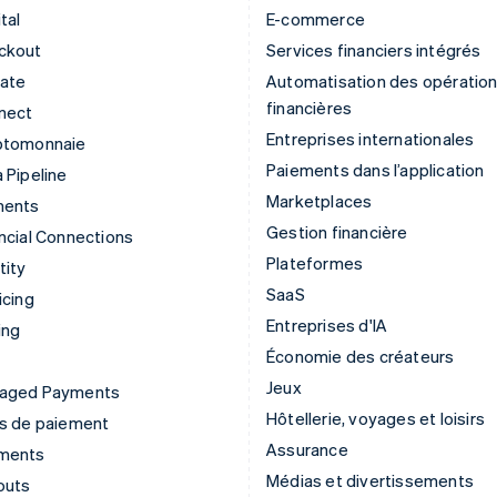
tal
E-commerce
ckout
Services financiers intégrés
mate
Automatisation des opératio
financières
nect
Entreprises internationales
ptomonnaie
Paiements dans l’application
 Pipeline
Marketplaces
ments
Gestion financière
ncial Connections
Plateformes
tity
SaaS
icing
Entreprises d'IA
ing
Économie des créateurs
Jeux
aged Payments
Hôtellerie, voyages et loisirs
ns de paiement
Assurance
ments
Médias et divertissements
outs