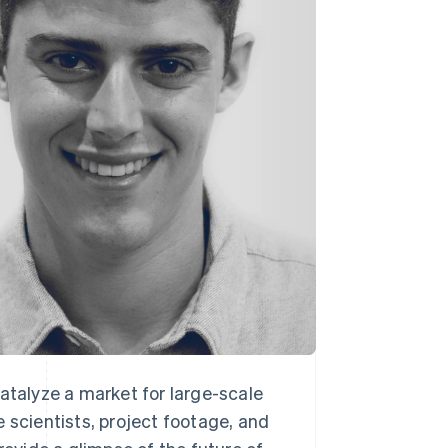
Stripe Sessions 2026
Découvrez comment
Stripe construit
l’infrastructure
économique de l’IA.
Regarder la vidéo
atalyze a market for large-scale
 scientists, project footage, and