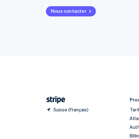
Brésil
Português
English
Nous contacter
Bulgarie
English
Canada
English
Français
Chine continentale
简体中文
English
Chypre
English
Croatie
English
Italiano
Danemark
English
Émirats arabes unis
English
Prod
Suisse (Français)
Tari
Atla
Auth
Billi