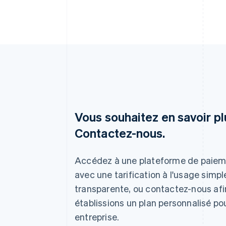
Vous souhaitez en savoir pl
Contactez-nous.
Allemagne
Deutsch
English
Accédez à une plateforme de paie
Australie
avec une tarification à l'usage simpl
English
transparente, ou contactez-nous af
Autriche
Deutsch
English
établissions un plan personnalisé po
Belgique
entreprise.
Nederlands
Français
Deutsch
English