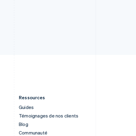
Singapour
English
简体中文
Slovaquie
English
Slovénie
English
Italiano
Suède
Svenska
English
Suisse
Deutsch
Français
Italiano
English
Thaïlande
ไทย
English
Ressources
Guides
Témoignages de nos clients
Blog
Communauté