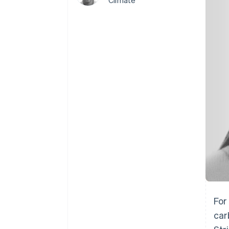
Climate
Authorization Boost
Acceptation optimisée
Link
Paiements accélérés
Financial Connections
Comptes financiers associés
For
car