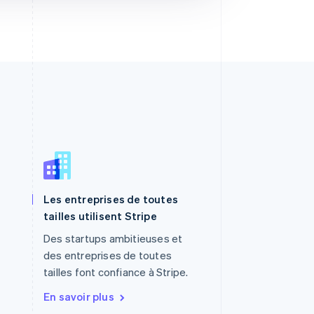
Les entreprises de toutes
R.A.S. de Hong Kong, Chine
tailles utilisent Stripe
English
简体中文
République tchèque
Des startups ambitieuses et
English
des entreprises de toutes
Roumanie
tailles font confiance à Stripe.
English
Royaume-Uni
En savoir plus
English