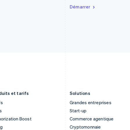
France
Malaisie
Démarrer
Français
English
English
简体中文
Gibraltar
Malte
English
English
Grèce
Mexique
English
Español
English
Hongrie
Norvège
English
English
Inde
Nouvelle-Zélande
English
English
Irlande
Pays-Bas
English
Nederlands
English
Italie
Pologne
Italiano
English
English
Japon
Portugal
日本語
English
Português
English
uits et tarifs
Solutions
fs
Grandes entreprises
s
Start-up
orization Boost
Commerce agentique
ng
Cryptomonnaie