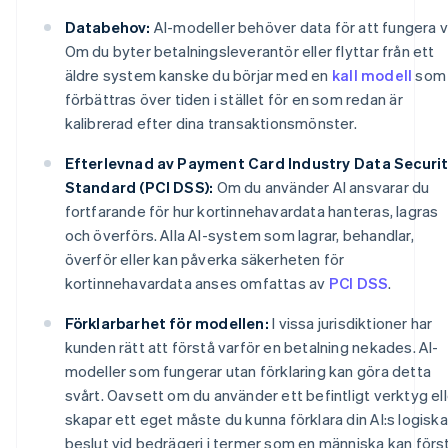
Databehov:
AI-modeller behöver data för att fungera v
Om du byter betalningsleverantör eller flyttar från ett
äldre system kanske du börjar med en
kall modell
som
förbättras över tiden i stället för en som redan är
kalibrerad efter dina transaktionsmönster.
Efterlevnad av Payment Card Industry Data Securi
Standard (PCI DSS):
Om du använder AI ansvarar du
fortfarande för hur kortinnehavardata hanteras, lagras
och överförs. Alla AI-system som lagrar, behandlar,
överför eller kan påverka säkerheten för
kortinnehavardata anses omfattas av
PCI DSS
.
Förklarbarhet för modellen:
I vissa jurisdiktioner har
kunden rätt att förstå varför en betalning nekades. AI-
modeller som fungerar utan förklaring kan göra detta
svårt. Oavsett om du använder ett befintligt verktyg ell
skapar ett eget måste du kunna förklara din AI:s logiska
beslut vid bedrägeri i termer som en människa kan förs