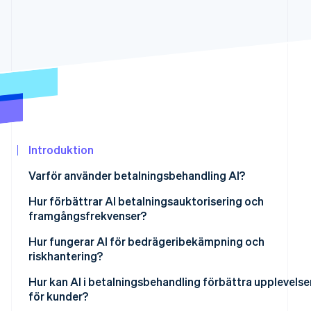
Identitetsverifiering online
Partner
Stripe App Marketplace
Stripe Sessions 2026
Se hur Stripe bygger den ekonomiska in
Titta nu
Introduktion
Varför använder betalningsbehandling AI?
Hur förbättrar AI betalningsauktorisering och
framgångsfrekvenser?
Hur fungerar AI för bedrägeribekämpning och
riskhantering?
Hur kan AI i betalningsbehandling förbättra upplevelse
för kunder?