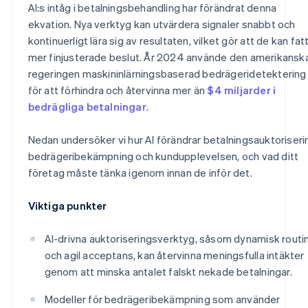
AI:s intåg i betalningsbehandling har förändrat denna
ekvation. Nya verktyg kan utvärdera signaler snabbt och
kontinuerligt lära sig av resultaten, vilket gör att de kan fat
mer finjusterade beslut. År 2024 använde den amerikansk
regeringen maskininlärningsbaserad bedrägeridetektering
för att förhindra och återvinna mer än
$4 miljarder i
bedrägliga betalningar
.
Nedan undersöker vi hur AI förändrar betalningsauktoriseri
bedrägeribekämpning och kundupplevelsen, och vad ditt
företag måste tänka igenom innan de inför det.
Viktiga punkter
AI-drivna auktoriseringsverktyg, såsom dynamisk routi
och agil acceptans, kan återvinna meningsfulla intäkter
genom att minska antalet falskt nekade betalningar.
Modeller för bedrägeribekämpning som använder