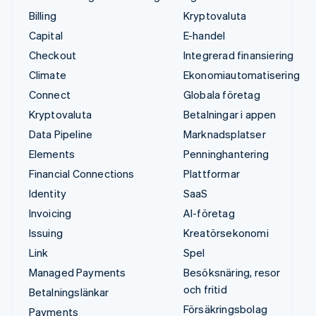
Billing
Kryptovaluta
Capital
E-handel
Checkout
Integrerad finansiering
Climate
Ekonomiautomatisering
Connect
Globala företag
Kryptovaluta
Betalningar i appen
Data Pipeline
Marknadsplatser
Elements
Penninghantering
Financial Connections
Plattformar
Identity
SaaS
Invoicing
AI-företag
Issuing
Kreatörsekonomi
Link
Spel
Managed Payments
Besöksnäring, resor
och fritid
Betalningslänkar
Försäkringsbolag
Payments