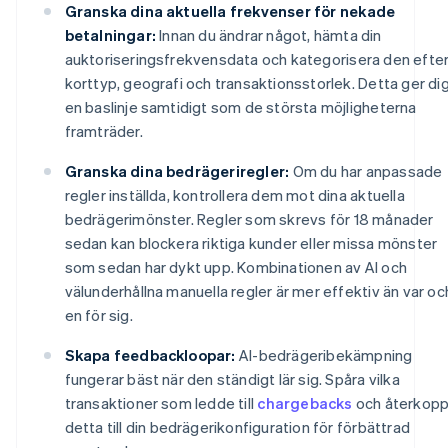
Granska dina aktuella frekvenser för nekade
betalningar:
Innan du ändrar något, hämta din
auktoriseringsfrekvensdata och kategorisera den efte
korttyp, geografi och transaktionsstorlek. Detta ger di
en baslinje samtidigt som de största möjligheterna
framträder.
Granska dina bedrägeriregler:
Om du har anpassade
regler inställda, kontrollera dem mot dina aktuella
bedrägerimönster. Regler som skrevs för 18 månader
sedan kan blockera riktiga kunder eller missa mönster
som sedan har dykt upp. Kombinationen av AI och
välunderhållna manuella regler är mer effektiv än var oc
en för sig.
Skapa feedbackloopar:
AI-bedrägeribekämpning
fungerar bäst när den ständigt lär sig. Spåra vilka
transaktioner som ledde till
chargebacks
och återkopp
detta till din bedrägerikonfiguration för förbättrad