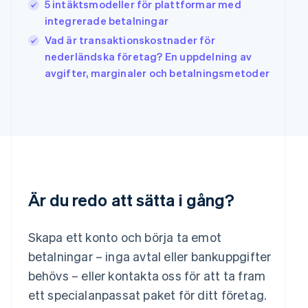
5 intäktsmodeller för plattformar med
日本語
English
integrerade betalningar
Kanada
Vad är transaktionskostnader för
English
Français
Kroatien
nederländska företag? En uppdelning av
English
Italiano
avgifter, marginaler och betalningsmetoder
Lettland
English
Liechtenstein
Deutsch
English
Litauen
English
Luxemburg
Français
Deutsch
English
Är du redo att sätta i gång?
Malaysia
English
简体中文
Malta
Skapa ett konto och börja ta emot
English
Mexiko
betalningar – inga avtal eller bankuppgifter
Español
English
behövs – eller kontakta oss för att ta fram
Nederländerna
ett specialanpassat paket för ditt företag.
Nederlands
English
Norge