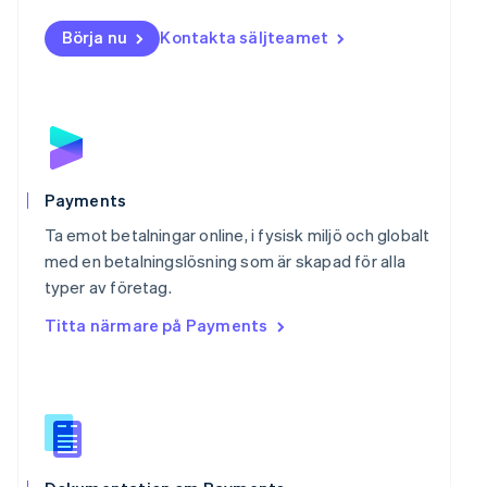
English
Börja nu
Kontakta säljteamet
Nya Zeeland
English
Polen
English
Portugal
Português
English
Rumänien
English
Payments
Schweiz
Ta emot betalningar online, i fysisk miljö och globalt
Deutsch
Français
Italiano
English
Singapore
med en betalningslösning som är skapad för alla
English
简体中文
typer av företag.
Slovakien
Titta närmare på Payments
English
Slovenien
English
Italiano
Spanien
Español
English
Storbritannien
English
Sverige