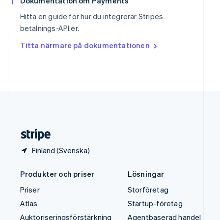
Dokumentation om Payments
Svenska
English
Hitta en guide för hur du integrerar Stripes
Thailand
betalnings-API:er.
ไทย
English
Tjeckien
Titta närmare på dokumentationen
English
Tyskland
Deutsch
English
Ungern
English
USA
English
Español
简体中文
Österrike
Deutsch
English
Finland (Svenska)
Produkter och priser
Lösningar
Priser
Storföretag
Atlas
Startup-företag
Auktoriseringsförstärkning
Agentbaserad handel