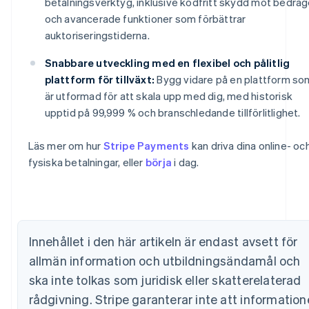
betalningsverktyg, inklusive kodfritt skydd mot bedräg
och avancerade funktioner som förbättrar
auktoriseringstiderna.
Snabbare utveckling med en flexibel och pålitlig
plattform för tillväxt:
Bygg vidare på en plattform so
är utformad för att skala upp med dig, med historisk
upptid på 99,999 % och branschledande tillförlitlighet.
Australien
Läs mer om hur
Stripe Payments
kan driva dina online- oc
English
fysiska betalningar, eller
börja
i dag.
Belgien
Nederlands
Français
Deutsch
English
Brasilien
Português
English
Bulgarien
Innehållet i den här artikeln är endast avsett för
English
Cypern
allmän information och utbildningsändamål och
English
ska inte tolkas som juridisk eller skatterelaterad
Danmark
English
rådgivning. Stripe garanterar inte att informatio
Estland