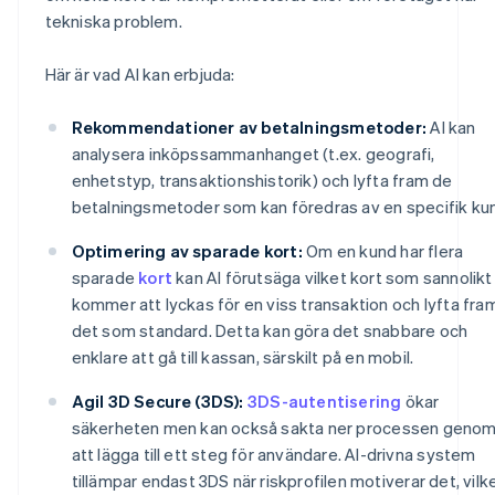
tekniska problem.
Här är vad AI kan erbjuda:
Rekommendationer av betalningsmetoder:
AI kan
analysera inköpssammanhanget (t.ex. geografi,
enhetstyp, transaktionshistorik) och lyfta fram de
betalningsmetoder som kan föredras av en specifik ku
Optimering av sparade kort:
Om en kund har flera
sparade
kort
kan AI förutsäga vilket kort som sannolikt
kommer att lyckas för en viss transaktion och lyfta fra
det som standard. Detta kan göra det snabbare och
enklare att gå till kassan, särskilt på en mobil.
Agil 3D Secure (3DS):
3DS-autentisering
ökar
säkerheten men kan också sakta ner processen geno
att lägga till ett steg för användare. AI-drivna system
tillämpar endast 3DS när riskprofilen motiverar det, vilk