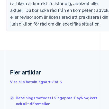
i artikeln är korrekt, fullständig, adekvat eller
English
Fastlandskina
aktuell. Du bör söka råd från en kompetent advok
简体中文
English
eller revisor som är licensierad att praktisera i din
Finland
jurisdiktion för råd om din specifika situation.
English
Svenska
Frankrike
Français
English
Förenade Arabemiraten
English
Gibraltar
English
Grekland
English
Hongkong SAR, Kina
Fler artiklar
English
简体中文
Indien
Visa alla betalningsartiklar
English
Irland
English
Betalningsmetoder i Singapore: PayNow, kort
Italien
och allt däremellan
Italiano
English
Japan