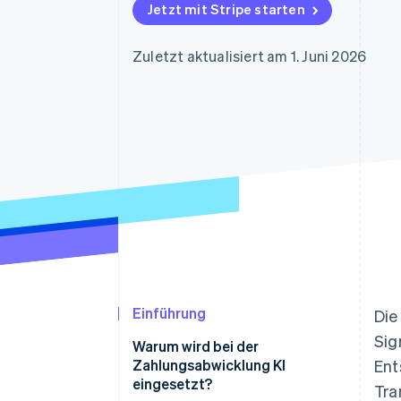
Optimierung der
Datensynchronisier
Jetzt mit Stripe starten
Autorisierungsraten
Link
Beschleunigter Bezahlvorgang
Zuletzt aktualisiert am 1. Juni 2026
Financial Connections
Verbundene Finanzdaten
Einführung
Die
Sig
Warum wird bei der
Zahlungsabwicklung KI
Ent
eingesetzt?
Tra