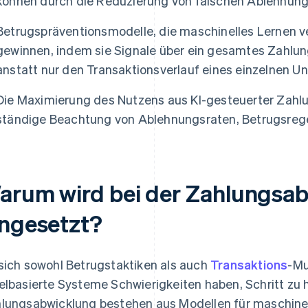
können durch die Reduzierung von falschen Ablehnung
Betrugspräventionsmodelle, die maschinelles Lernen 
gewinnen, indem sie Signale über ein gesamtes Zahlun
anstatt nur den Transaktionsverlauf eines einzelnen 
Die Maximierung des Nutzens aus KI-gesteuerter Zahlu
ständige Beachtung von Ablehnungsraten, Betrugsre
arum wird bei der Zahlungsab
ingesetzt?
sich sowohl Betrugstaktiken als auch
Transaktions
-Mu
elbasierte Systeme Schwierigkeiten haben, Schritt zu h
lungsabwicklung bestehen aus Modellen für maschinel