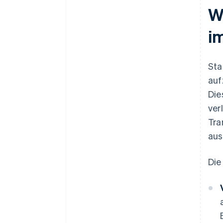
W
i
Sta
auf
Die
ver
Tra
aus
Die