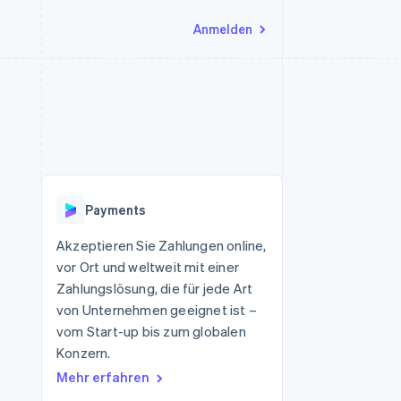
Anmelden
Ressourcen
Ecosystem
Kontakt
nd Marktplätze
Mehr
App-Integrationen
Partner
Sales-Team kontaktieren
Product roadmap
Code-Beispiele
Stripe App-Marktplatz
Partner werden
Ausblick
 Plattformen
Entwickler-Blog
 platforms
eit
API-Status
Radar
Betrugsprävention
eistungen
Payments
Atlas
onen
virtuelle Karten
Start-up-Gründung
Akzeptieren Sie Zahlungen online,
vor Ort und weltweit mit einer
Climate
CO₂-Entnahme
Zahlungslösung, die für jede Art
von Unternehmen geeignet ist –
Identity
Online-Identitätsprüfung
vom Start-up bis zum globalen
Konzern.
Mehr erfahren