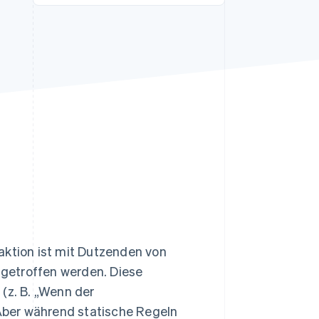
Stripe-Sessions 2026
Erfahren Sie, wie Stripe
Lösungen für die
Wirtschaftsinfrastruktur
für KI aufbaut.
Jetzt ansehen
aktion ist mit Dutzenden von
getroffen werden. Diese
(z. B. „Wenn der
 Aber während statische Regeln