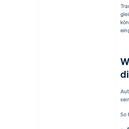
Tra
gle
kön
ein
W
d
Aut
sei
So h