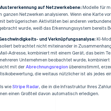
Mustererkennung auf Netzwerkebene:
Modelle für m
in ganzen Netzwerken analysieren. Wenn eine Karte vor
mit betrügerischen Aktivitäten bei anderen verbunde
gebracht wurde, weiß das Erkennungssystem bereits B
Geschwindigkeits- und Verknüpfungsanalyse:
KI-Mode
isoliert betrachtet nicht miteinander in Zusammenhang
Mail-Adresse, kombiniert mit einem Gerät, das beim Te
mehreren Unternehmen beobachtet wurde, kombiniert m
nicht mit der
Abrechnungsregion
übereinstimmt, erz
Risikobewertung, die weitaus nützlicher ist als jedes ei
ls wie
Stripe Radar
, die in die Infrastruktur Ihres Zahl
nen einen Großteil davon automatisch erledigen.