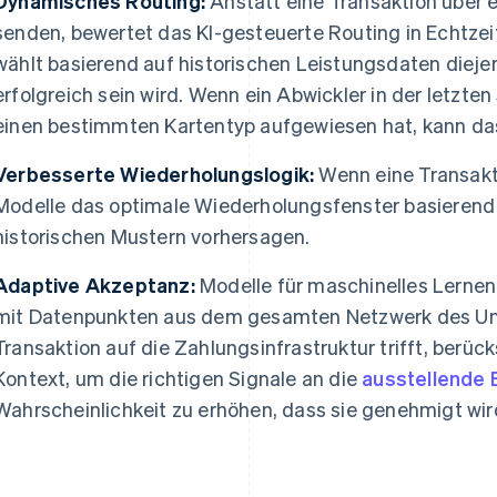
Dynamisches Routing:
Anstatt eine Transaktion über 
senden, bewertet das KI-gesteuerte Routing in Echtzei
wählt basierend auf historischen Leistungsdaten diejen
erfolgreich sein wird. Wenn ein Abwickler in der letzte
einen bestimmten Kartentyp aufgewiesen hat, kann da
Verbesserte Wiederholungslogik:
Wenn eine Transakti
Modelle das optimale Wiederholungsfenster basierend
historischen Mustern vorhersagen.
Adaptive Akzeptanz:
Modelle für maschinelles Lernen
mit Datenpunkten aus dem gesamten Netzwerk des Unt
Transaktion auf die Zahlungsinfrastruktur trifft, berü
Kontext, um die richtigen Signale an die
ausstellende 
Wahrscheinlichkeit zu erhöhen, dass sie genehmigt wir