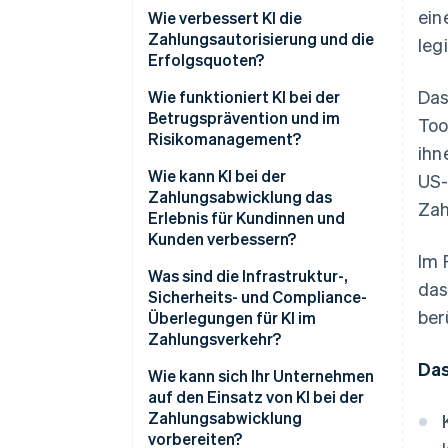
ein
Wie verbessert KI die
Zahlungsautorisierung und die
leg
Erfolgsquoten?
Das
Wie funktioniert KI bei der
Betrugsprävention und im
Too
Risikomanagement?
ihn
Wie kann KI bei der
US-
Zahlungsabwicklung das
Zah
Erlebnis für Kundinnen und
Kunden verbessern?
Im 
Was sind die Infrastruktur-,
das
Sicherheits- und Compliance-
ber
Überlegungen für KI im
Zahlungsverkehr?
Das
Wie kann sich Ihr Unternehmen
auf den Einsatz von KI bei der
Zahlungsabwicklung
vorbereiten?