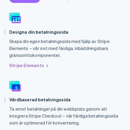
English
Portugal
Português
English
Rumänien
English
Designa din betalningssida
Schweiz
Deutsch
Français
Italiano
English
Skapa din egen betalningssida med hjälp av Stripe
Singapore
Elements – vår svit med färdiga, inbäddningsbara
English
简体中文
gränssnittskomponenter.
Slovakien
English
Stripe Elements
Slovenien
English
Italiano
Spanien
Español
English
Storbritannien
Värdbaserad betalningssida
English
Sverige
Ta emot betalningar på din webbplats genom att
Svenska
English
integrera Stripe Checkout – vår färdiga betalningssida
Thailand
som är optimerad för konvertering.
ไทย
English
Tjeckien