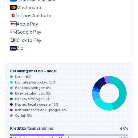
English
Svenska
Mastercard
Frankrike
eftpos Australia
Français
English
Apple Pay
Förenade Arabemiraten
English
Google Pay
Gibraltar
Click to Pay
English
Zip
Grekland
English
Hongkong SAR, Kina
English
简体中文
Betalningsmetod – andel
Indien
Kort:
46
%
English
Digitala plånböcker:
22
%
Irland
Bankdebiteringar:
9
%
Direktbetalningar:
3
%
English
Banköverföringar:
2
%
Italien
Köp nu, betala senare:
13
%
Italiano
English
Kontantbaserade kuponger:
0
%
Japan
Övrigt:
5
%
日本語
English
Kanada
Kreditkortsanvändning
46
%
English
Français
Kroatien