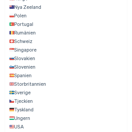
Nya Zeeland
Polen
Portugal
Rumänien
Schweiz
Singapore
Slovakien
Slovenien
Spanien
Storbritannien
Sverige
Tjeckien
Tyskland
Ungern
USA