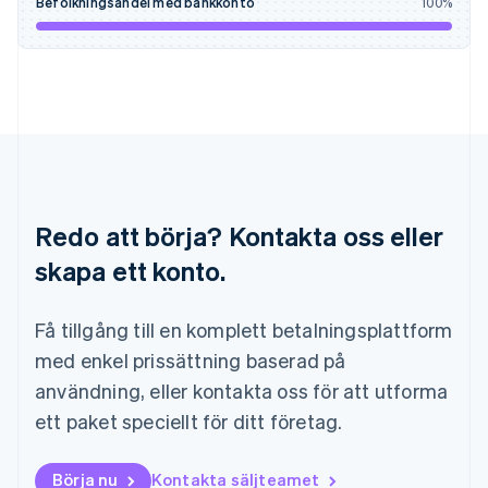
Befolkningsandel med bankkonto
100
%
English
Italiano
Lettland
English
Liechtenstein
Deutsch
English
Litauen
English
Luxemburg
Français
Deutsch
English
Malaysia
Redo att börja? Kontakta oss eller
English
简体中文
skapa ett konto.
Malta
English
Mexiko
Få tillgång till en komplett betalningsplattform
Español
English
Nederländerna
med enkel prissättning baserad på
Nederlands
English
användning, eller kontakta oss för att utforma
Norge
ett paket speciellt för ditt företag.
English
Nya Zeeland
English
Börja nu
Kontakta säljteamet
Polen