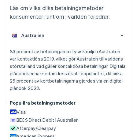
Läs om vilka olika betalningsmetoder
konsumenter runt om i världen föredrar.
Australien
English
Belgien
83 procent av betalningarna i fysisk miljö i Australien
Nederlands
Français
Deutsch
English
var kontaktlösa 2019, vilket gör Australien till världens
Brasilien
största land vad gäller kontaktlösa betalningar. Digitala
Português
English
plånböcker har sedan dess ökat i popularitet, då cirka
Bulgarien
25 procent av kortbetalningarna gjordes via en digital
English
Cypern
plånbok 2022.
English
Danmark
Populära betalningsmetoder
English
Visa
Estland
English
BECS Direct Debit i Australien
Fastlandskina
Afterpay/Clearpay
简体中文
English
American Express
Finland