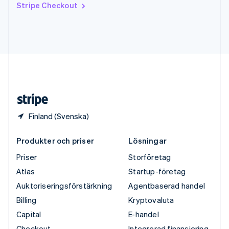
Stripe Checkout
English
Tyskland
Deutsch
English
Ungern
English
USA
English
Español
简体中文
Österrike
Deutsch
English
Finland (Svenska)
Produkter och priser
Lösningar
Priser
Storföretag
Atlas
Startup-företag
Auktoriseringsförstärkning
Agentbaserad handel
Billing
Kryptovaluta
Capital
E-handel
Checkout
Integrerad finansiering