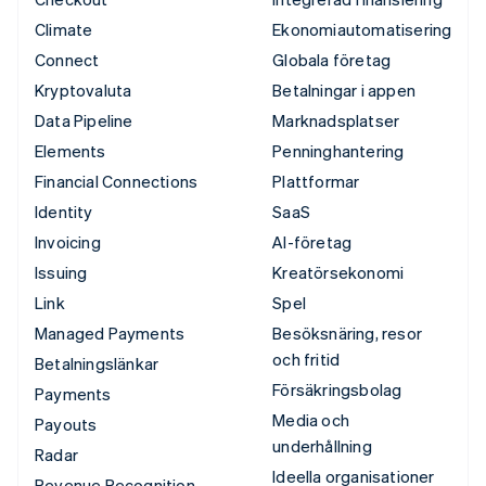
Climate
Ekonomiautomatisering
Connect
Globala företag
Kryptovaluta
Betalningar i appen
Data Pipeline
Marknadsplatser
Elements
Penninghantering
Financial Connections
Plattformar
Identity
SaaS
Invoicing
AI-företag
Issuing
Kreatörsekonomi
Link
Spel
Managed Payments
Besöksnäring, resor
och fritid
Betalningslänkar
Försäkringsbolag
Payments
Media och
Payouts
underhållning
Radar
Ideella organisationer
Revenue Recognition