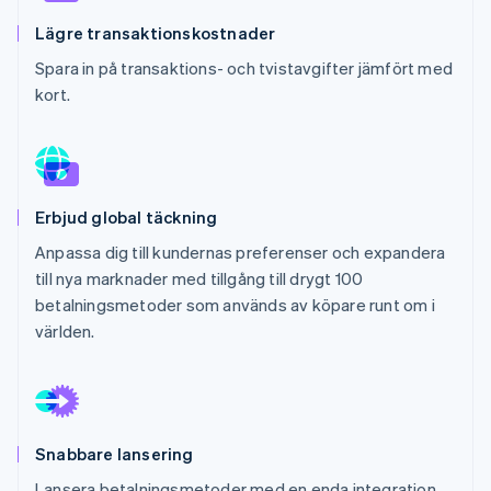
Identitetsverifiering online
Partner
Lägre transaktionskostnader
Stripe App Marketplace
Spara in på transaktions- och tvistavgifter jämfört med
kort.
Stripe Sessions 2026
Se hur Stripe bygger den ekonomiska inf
Titta nu
Erbjud global täckning
Anpassa dig till kundernas preferenser och expandera
till nya marknader med tillgång till drygt 100
betalningsmetoder som används av köpare runt om i
världen.
Snabbare lansering
Lansera betalningsmetoder med en enda integration