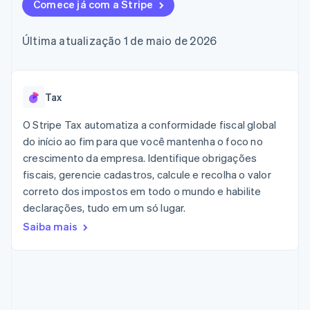
flexíveis de IU
Comece já com a Stripe
Recognition
Marketplaces
Gerenciar assinaturas
Formas de
Automação
Plano de ação do
Gestão dos valores
Ofereça cobrança por
pagamento
contábil
produto
Plataformas
uso
Última atualização 1 de maio de 2026
Acesso a mais
Stripe Sigma
Conferência anual das
SaaS
Emita cartões
de 125
Relatórios
sessões
respaldados por
Terminal
personalizados
Carreiras
stablecoins
Pagamentos
Data Pipeline
Sala de imprensa
Provisione e gerencie
presenciais
Sincronização
Stripe Press
Tax
serviços com agentes
Por setor
Authorization
de dados
Boost
O Stripe Tax automatiza a conformidade fiscal global
Otimizações
Empresas de IA
do início ao fim para que você mantenha o foco no
de aceitação
Economia de criadores
Contato
Recursos
crescimento da empresa. Identifique obrigações
Link
Checkout
Jogos
fiscais, gerencie cadastros, calcule e recolha o valor
Fale com a equipe de
Hospitalidade, viagens
Integrações de
acelerado
vendas
correto dos impostos em todo o mundo e habilite
e lazer
aplicativos
Financial
Seja um parceiro
declarações, tudo em um só lugar.
Seguros
Exemplos de códigos
Connections
Mídia e entretenimento
Blog de
Dados de
Saiba mais
desenvolvedores
contas
Organizações sem fins
Status da API
vinculadas
lucrativos
Serviços profissionais
Setor público
Mais
Varejo
Product roadmap