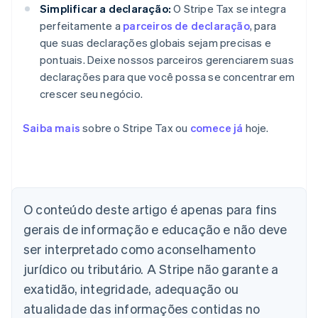
Simplificar a declaração:
O Stripe Tax se integra
perfeitamente a
parceiros de declaração
, para
que suas declarações globais sejam precisas e
pontuais. Deixe nossos parceiros gerenciarem suas
declarações para que você possa se concentrar em
crescer seu negócio.
Saiba mais
sobre o Stripe Tax ou
comece já
hoje.
O conteúdo deste artigo é apenas para fins
gerais de informação e educação e não deve
Alemanha
Deutsch
English
ser interpretado como aconselhamento
Austrália
jurídico ou tributário. A Stripe não garante a
English
Áustria
exatidão, integridade, adequação ou
Deutsch
English
atualidade das informações contidas no
Bélgica