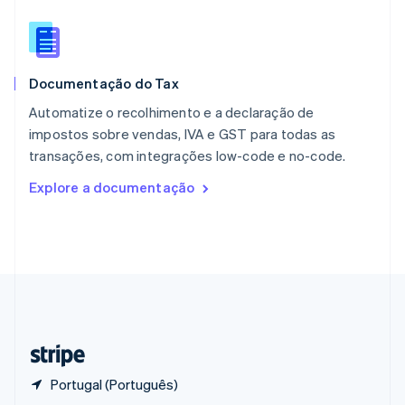
English
Portugal
Português
English
RAE de Hong Kong, China
Documentação do Tax
English
简体中文
Reino Unido
Automatize o recolhimento e a declaração de
English
impostos sobre vendas, IVA e GST para todas as
República Tcheca
transações, com integrações low-code e no-code.
English
Romênia
Explore a documentação
English
Singapura
English
简体中文
Suécia
Svenska
English
Suíça
Deutsch
Français
Italiano
English
Tailândia
ไทย
English
Portugal (Português)