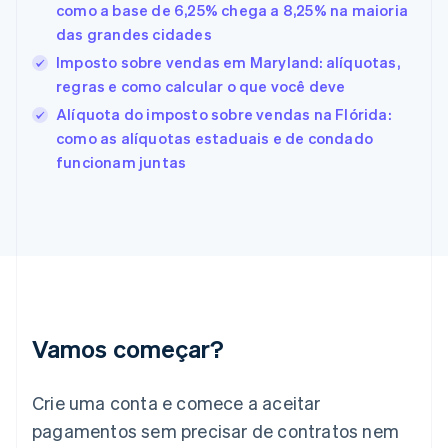
como a base de 6,25% chega a 8,25% na maioria
Español
English
das grandes cidades
Estados Unidos
English
Español
简体中文
Imposto sobre vendas em Maryland: alíquotas,
Estônia
regras e como calcular o que você deve
English
Alíquota do imposto sobre vendas na Flórida:
Finlândia
como as alíquotas estaduais e de condado
English
Svenska
França
funcionam juntas
Français
English
Gibraltar
English
Grécia
English
Hungria
English
Índia
English
Vamos começar?
Irlanda
English
Crie uma conta e comece a aceitar
Itália
Italiano
English
pagamentos sem precisar de contratos nem
Japão