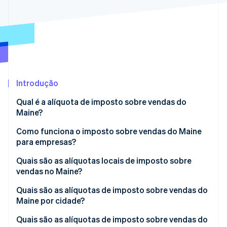
Veja o que está chegando
Radar
Ecossistema
Prevenção de fraudes
Parceiros
Atlas
Stripe App Marketplace
Incorporação de startups
Climate
Remoção de carbono
Introdução
Identity
Qual é a alíquota de imposto sobre vendas do
Verificação de identidade
Maine?
Como funciona o imposto sobre vendas do Maine
para empresas?
Nexo e limites econômicos
Quais são as alíquotas locais de imposto sobre
Stripe Sessions 2026
vendas no Maine?
Veja como a Stripe está construindo a infraestrutura econ
Frequência de declaração
Assista agora
Quais são as alíquotas de imposto sobre vendas do
Origem baseada no destino
Maine por cidade?
Quais são as alíquotas de imposto sobre vendas do