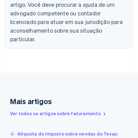
artigo. Você deve procurar a ajuda de um
Nederlands
Français
Deutsch
English
Brasil
advogado competente ou contador
Português
English
licenciado para atuar em sua jurisdição para
Bulgária
aconselhamento sobre sua situação
English
Canadá
particular.
English
Français
China continental
简体中文
English
Chipre
English
Croácia
English
Italiano
Dinamarca
English
Emirados Árabes Unidos
Mais artigos
English
Eslováquia
Ver todos os artigos sobre faturamento
English
Eslovênia
English
Italiano
Alíquota do imposto sobre vendas do Texas:
Espanha