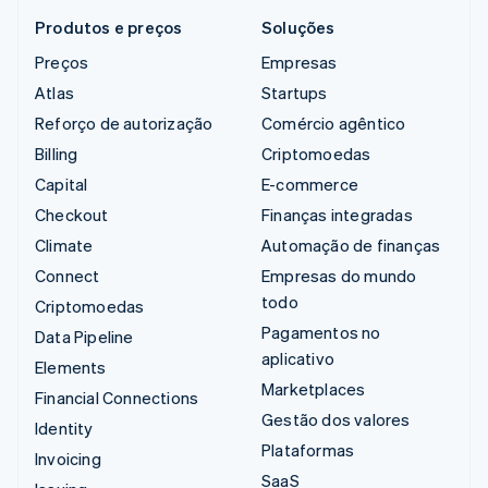
Produtos e preços
Soluções
Preços
Empresas
Atlas
Startups
Reforço de autorização
Comércio agêntico
Billing
Criptomoedas
Capital
E-commerce
Checkout
Finanças integradas
Climate
Automação de finanças
Connect
Empresas do mundo
todo
Criptomoedas
Pagamentos no
Data Pipeline
aplicativo
Elements
Marketplaces
Financial Connections
Gestão dos valores
Identity
Plataformas
Invoicing
SaaS