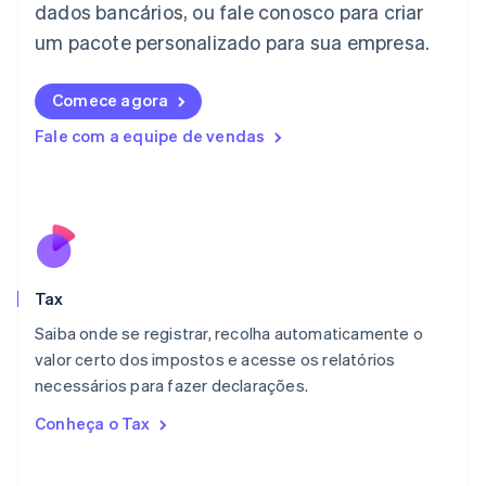
dados bancários, ou fale conosco para criar
日本語
English
Letônia
um pacote personalizado para sua empresa.
English
Liechtenstein
Comece agora
Deutsch
English
Lituânia
Fale com a equipe de vendas
English
Luxemburgo
Français
Deutsch
English
Malásia
English
简体中文
Malta
English
Tax
México
Español
English
Saiba onde se registrar, recolha automaticamente o
Noruega
valor certo dos impostos e acesse os relatórios
English
necessários para fazer declarações.
Nova Zelândia
English
Conheça o Tax
Países Baixos
Nederlands
English
Polônia