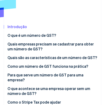
Veja o que está chegando
Radar
Ecossistema
Prevenção de fraudes
Parceiros
Atlas
Stripe App Marketplace
Incorporação de startups
Introdução
Climate
O que é um número de GST?
Remoção de carbono
Quais empresas precisam se cadastrar para obter
Identity
um número de GST?
Verificação de identidade
Quais são as características de um número de GST?
Como um número de GST funciona na prática?
Para que serve um número de GST para uma
Stripe Sessions 2026
empresa?
Veja como a Stripe está construindo a infraestrutura econ
Assista agora
O que acontece se uma empresa operar sem um
número de GST?
Como o Stripe Tax pode ajudar