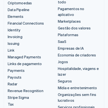
todo
Criptomoedas
Pagamentos no
Data Pipeline
aplicativo
Elements
Marketplaces
Financial Connections
Gestão dos valores
Identity
Plataformas
Invoicing
SaaS
Issuing
Empresas de IA
Link
Economia de criadores
Managed Payments
Jogos
Links de pagamento
Hospitalidade, viagens e
Payments
lazer
Payouts
Seguros
Radar
Mídia e entretenimento
Revenue Recognition
Organizações sem fins
Stripe Sigma
lucrativos
Tax
Serviços profissionais