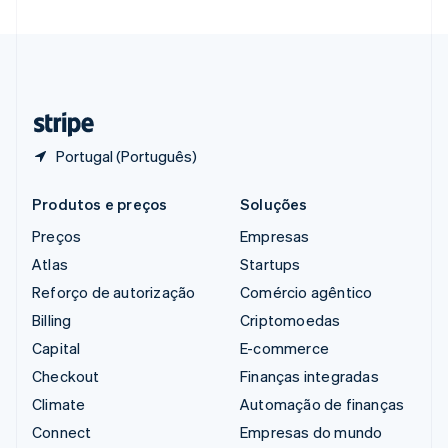
Suécia
Svenska
English
Suíça
Deutsch
Français
Italiano
English
Tailândia
ไทย
English
Portugal (Português)
Produtos e preços
Soluções
Preços
Empresas
Atlas
Startups
Reforço de autorização
Comércio agêntico
Billing
Criptomoedas
Capital
E-commerce
Checkout
Finanças integradas
Climate
Automação de finanças
Connect
Empresas do mundo