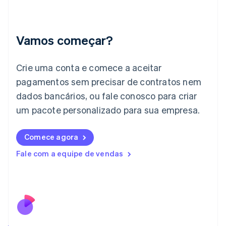
Hungria
English
Índia
English
Vamos começar?
Irlanda
English
Crie uma conta e comece a aceitar
Itália
Italiano
English
pagamentos sem precisar de contratos nem
Japão
dados bancários, ou fale conosco para criar
日本語
English
Letônia
um pacote personalizado para sua empresa.
English
Liechtenstein
Comece agora
Deutsch
English
Lituânia
Fale com a equipe de vendas
English
Luxemburgo
Français
Deutsch
English
Malásia
English
简体中文
Malta
English