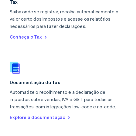
Tax
México
Español
English
Saiba onde se registrar, recolha automaticamente o
Noruega
valor certo dos impostos e acesse os relatórios
English
necessários para fazer declarações.
Nova Zelândia
English
Conheça o Tax
Países Baixos
Nederlands
English
Polônia
English
Portugal
Português
English
RAE de Hong Kong, China
Documentação do Tax
English
简体中文
Reino Unido
Automatize o recolhimento e a declaração de
English
impostos sobre vendas, IVA e GST para todas as
República Tcheca
transações, com integrações low-code e no-code.
English
Romênia
Explore a documentação
English
Singapura
English
简体中文