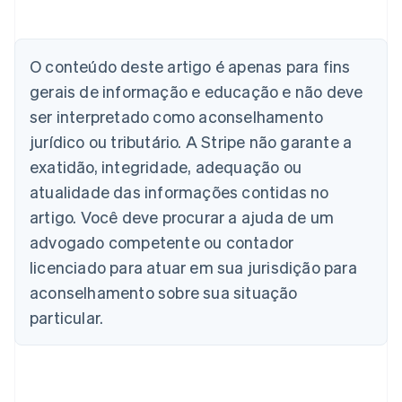
Alemanha
O conteúdo deste artigo é apenas para fins
Deutsch
English
Austrália
gerais de informação e educação e não deve
English
ser interpretado como aconselhamento
Áustria
jurídico ou tributário. A Stripe não garante a
Deutsch
English
Bélgica
exatidão, integridade, adequação ou
Nederlands
Français
Deutsch
English
atualidade das informações contidas no
Brasil
Português
English
artigo. Você deve procurar a ajuda de um
Bulgária
advogado competente ou contador
English
Canadá
licenciado para atuar em sua jurisdição para
English
Français
aconselhamento sobre sua situação
China continental
particular.
简体中文
English
Chipre
English
Croácia
English
Italiano