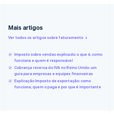
Dinamarca
English
Emirados Árabes Unidos
English
Eslováquia
Mais artigos
English
Eslovênia
Ver todos os artigos sobre faturamento
English
Italiano
Espanha
Español
English
Imposto sobre vendas explicado: o que é, como
Estados Unidos
funciona e quem é responsável
English
Español
简体中文
Estônia
Cobrança reversa do IVA no Reino Unido: um
English
guia para empresas e equipes financeiras
Finlândia
Explicação Imposto de exportação: como
English
Svenska
França
funciona, quem o paga e por que é importante
Français
English
Gibraltar
English
Grécia
English