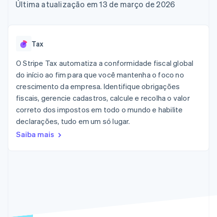
flexíveis de IU
Recognition
Última atualização em 13 de março de 2026
Marketplaces
Gerenciar assinaturas
Formas de
Automação
Plano de ação do
Gestão dos valores
Ofereça cobrança por
pagamento
contábil
produto
Plataformas
uso
Acesso a mais
Stripe Sigma
Conferência anual das
SaaS
Emita cartões
de 125
Relatórios
sessões
respaldados por
Tax
Terminal
personalizados
Carreiras
stablecoins
Pagamentos
Data Pipeline
Sala de imprensa
Provisione e gerencie
O Stripe Tax automatiza a conformidade fiscal global
presenciais
Sincronização
Stripe Press
serviços com agentes
Por setor
do início ao fim para que você mantenha o foco no
Authorization
de dados
Boost
crescimento da empresa. Identifique obrigações
Otimizações
Empresas de IA
fiscais, gerencie cadastros, calcule e recolha o valor
de aceitação
Economia de criadores
Contato
Recursos
correto dos impostos em todo o mundo e habilite
Link
Checkout
Jogos
declarações, tudo em um só lugar.
Fale com a equipe de
Hospitalidade, viagens
Integrações de
acelerado
vendas
Saiba mais
e lazer
aplicativos
Financial
Seja um parceiro
Seguros
Exemplos de códigos
Connections
Mídia e entretenimento
Blog de
Dados de
desenvolvedores
contas
Organizações sem fins
Status da API
vinculadas
lucrativos
Serviços profissionais
Setor público
Mais
Varejo
Product roadmap