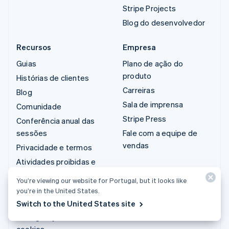
Stripe Projects
Blog do desenvolvedor
Recursos
Empresa
Guias
Plano de ação do
produto
Histórias de clientes
Carreiras
Blog
Sala de imprensa
Comunidade
Stripe Press
Conferência anual das
sessões
Fale com a equipe de
vendas
Privacidade e termos
Atividades proibidas e
restritas
You’re viewing our website for Portugal, but it looks like
Licenças
you’re in the United States.
Mapa do site
Switch to the United States site
Configurações de
cookies