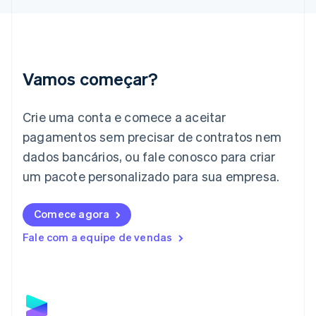
Hungria
English
Índia
English
Irlanda
Vamos começar?
English
Itália
Crie uma conta e comece a aceitar
Italiano
English
Japão
pagamentos sem precisar de contratos nem
日本語
English
dados bancários, ou fale conosco para criar
Letônia
English
um pacote personalizado para sua empresa.
Liechtenstein
Deutsch
English
Comece agora
Lituânia
English
Fale com a equipe de vendas
Luxemburgo
Français
Deutsch
English
Malásia
English
简体中文
Malta
English