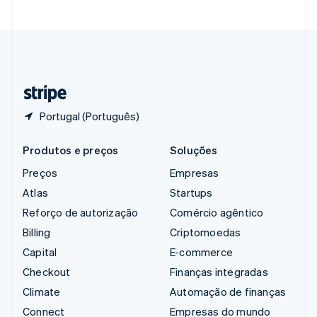
Suécia
Svenska
English
Suíça
Deutsch
Français
Italiano
English
Tailândia
ไทย
English
Portugal (Português)
Produtos e preços
Soluções
Preços
Empresas
Atlas
Startups
Reforço de autorização
Comércio agêntico
Billing
Criptomoedas
Capital
E-commerce
Checkout
Finanças integradas
Climate
Automação de finanças
Connect
Empresas do mundo