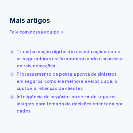
Dinamarca
English
Emirados Árabes Unidos
Mais artigos
English
Eslováquia
Fale com nossa equipe
English
Eslovênia
English
Italiano
Transformação digital de reivindicações: como
Espanha
as seguradoras estão modernizando o processo
Español
English
de reivindicações
Estados Unidos
English
Español
简体中文
Processamento de ponta a ponta de sinistros
Estônia
em seguros: como ele melhora a velocidade, o
English
custo e a retenção de clientes
Finlândia
Inteligência de negócios no setor de seguros:
English
Svenska
França
insights para tomada de decisões orientada por
Français
English
dados
Gibraltar
English
Grécia
English