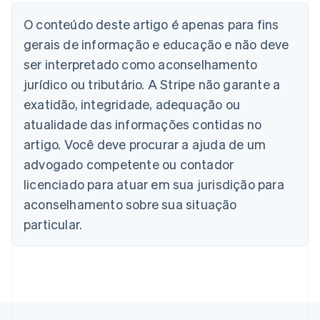
O conteúdo deste artigo é apenas para fins
gerais de informação e educação e não deve
Alemanha
Deutsch
English
ser interpretado como aconselhamento
Austrália
jurídico ou tributário. A Stripe não garante a
English
Áustria
exatidão, integridade, adequação ou
Deutsch
English
atualidade das informações contidas no
Bélgica
artigo. Você deve procurar a ajuda de um
Nederlands
Français
Deutsch
English
Brasil
advogado competente ou contador
Português
English
licenciado para atuar em sua jurisdição para
Bulgária
aconselhamento sobre sua situação
English
Canadá
particular.
English
Français
China continental
简体中文
English
Chipre
English
Croácia
English
Italiano