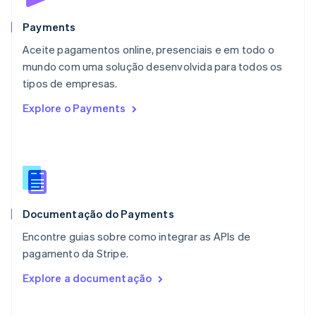
México
Español
English
Payments
Noruega
Aceite pagamentos online, presenciais e em todo o
English
mundo com uma solução desenvolvida para todos os
Nova Zelândia
English
tipos de empresas.
Países Baixos
Explore o Payments
Nederlands
English
Polônia
English
Portugal
Português
English
RAE de Hong Kong, China
English
简体中文
Documentação do Payments
Reino Unido
English
Encontre guias sobre como integrar as APIs de
República Tcheca
pagamento da Stripe.
English
Romênia
Explore a documentação
English
Singapura
English
简体中文