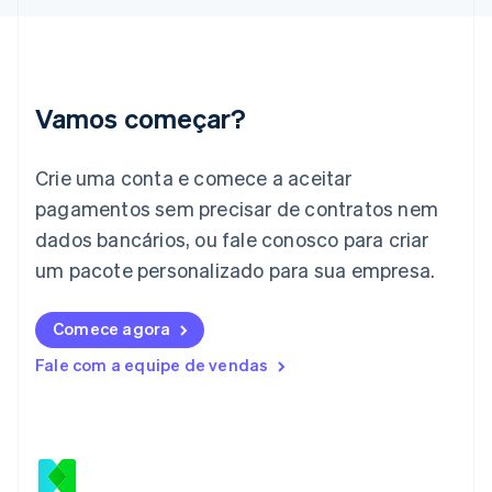
English
Índia
English
Irlanda
English
Vamos começar?
Itália
Italiano
English
Japão
Crie uma conta e comece a aceitar
日本語
English
pagamentos sem precisar de contratos nem
Letônia
dados bancários, ou fale conosco para criar
English
Liechtenstein
um pacote personalizado para sua empresa.
Deutsch
English
Lituânia
English
Comece agora
Luxemburgo
Fale com a equipe de vendas
Français
Deutsch
English
Malásia
English
简体中文
Malta
English
México