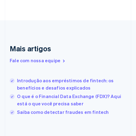
English
Emirados Árabes Unidos
English
Eslováquia
English
Eslovênia
English
Italiano
Mais artigos
Espanha
Español
English
Estados Unidos
Fale com nossa equipe
English
Español
简体中文
Estônia
English
Introdução aos empréstimos de fintech: os
Finlândia
benefícios e desafios explicados
English
Svenska
França
O que é o Financial Data Exchange (FDX)? Aqui
Français
English
está o que você precisa saber
Gibraltar
Saiba como detectar fraudes em fintech
English
Grécia
English
Hungria