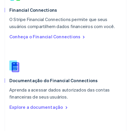
Español
English
Noruega
Financial Connections
English
O Stripe Financial Connections permite que seus
Nova Zelândia
English
usuários compartilhem dados financeiros com você.
Países Baixos
Conheça o Financial Connections
Nederlands
English
Polônia
English
Portugal
Português
English
RAE de Hong Kong, China
English
简体中文
Documentação do Financial Connections
Reino Unido
English
Aprenda a acessar dados autorizados das contas
República Tcheca
financeiras de seus usuários.
English
Romênia
Explore a documentação
English
Singapura
English
简体中文
Suécia