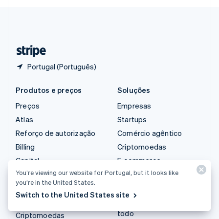
Svenska
English
Suíça
Deutsch
Français
Italiano
English
Tailândia
ไทย
English
Portugal (Português)
Produtos e preços
Soluções
Preços
Empresas
Atlas
Startups
Reforço de autorização
Comércio agêntico
Billing
Criptomoedas
Capital
E-commerce
You’re viewing our website for Portugal, but it looks like
Checkout
Finanças integradas
you’re in the United States.
Climate
Automação de finanças
Switch to the United States site
Connect
Empresas do mundo
todo
Criptomoedas