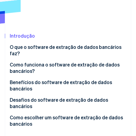
Veja o que está chegando
Radar
Ecossistema
Prevenção de fraudes
Parceiros
Atlas
Stripe App Marketplace
Incorporação de startups
Introdução
Climate
O que o software de extração de dados bancários
Remoção de carbono
faz?
Identity
Verificação de identidade
Como funciona o software de extração de dados
bancários?
Benefícios do software de extração de dados
bancários
Stripe Sessions 2026
Desafios do software de extração de dados
Veja como a Stripe está construindo a infraestrutura econ
bancários
Assista agora
Como escolher um software de extração de dados
bancários