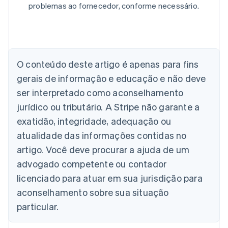
problemas ao fornecedor, conforme necessário.
Alemanha
Deutsch
English
Austrália
English
Áustria
O conteúdo deste artigo é apenas para fins
Deutsch
English
gerais de informação e educação e não deve
Bélgica
Nederlands
Français
Deutsch
English
ser interpretado como aconselhamento
Brasil
jurídico ou tributário. A Stripe não garante a
Português
English
Bulgária
exatidão, integridade, adequação ou
English
atualidade das informações contidas no
Canadá
artigo. Você deve procurar a ajuda de um
English
Français
China continental
advogado competente ou contador
简体中文
English
licenciado para atuar em sua jurisdição para
Chipre
aconselhamento sobre sua situação
English
Croácia
particular.
English
Italiano
Dinamarca