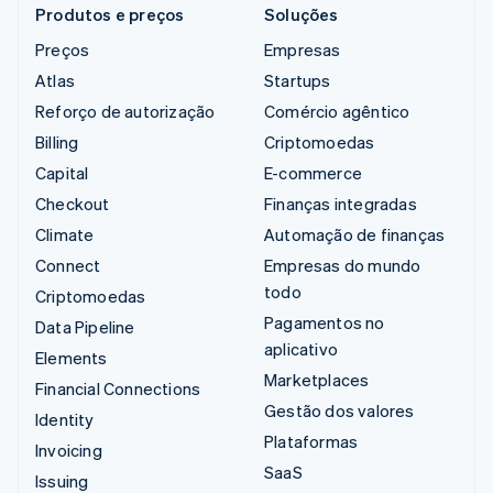
Produtos e preços
Soluções
Preços
Empresas
Atlas
Startups
Reforço de autorização
Comércio agêntico
Billing
Criptomoedas
Capital
E-commerce
Checkout
Finanças integradas
Climate
Automação de finanças
Connect
Empresas do mundo
todo
Criptomoedas
Pagamentos no
Data Pipeline
aplicativo
Elements
Marketplaces
Financial Connections
Gestão dos valores
Identity
Plataformas
Invoicing
SaaS
Issuing