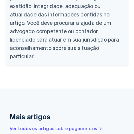
Nederlands
Français
Deutsch
English
exatidão, integridade, adequação ou
Brasil
atualidade das informações contidas no
Português
English
Bulgária
artigo. Você deve procurar a ajuda de um
English
advogado competente ou contador
Canadá
English
Français
licenciado para atuar em sua jurisdição para
China continental
aconselhamento sobre sua situação
简体中文
English
Chipre
particular.
English
Croácia
English
Italiano
Dinamarca
English
Emirados Árabes Unidos
English
Eslováquia
English
Mais artigos
Eslovênia
English
Italiano
Ver todos os artigos sobre pagamentos
Espanha