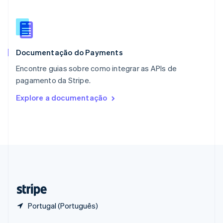
English
Portugal
Português
English
RAE de Hong Kong, China
English
简体中文
Documentação do Payments
Reino Unido
English
Encontre guias sobre como integrar as APIs de
República Tcheca
pagamento da Stripe.
English
Romênia
Explore a documentação
English
Singapura
English
简体中文
Suécia
Svenska
English
Suíça
Deutsch
Français
Italiano
English
Tailândia
ไทย
English
Portugal (Português)