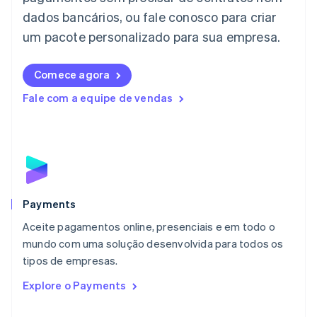
日本語
English
dados bancários, ou fale conosco para criar
Letônia
English
um pacote personalizado para sua empresa.
Liechtenstein
Deutsch
English
Comece agora
Lituânia
English
Fale com a equipe de vendas
Luxemburgo
Français
Deutsch
English
Malásia
English
简体中文
Malta
English
México
Español
English
Payments
Noruega
Aceite pagamentos online, presenciais e em todo o
English
mundo com uma solução desenvolvida para todos os
Nova Zelândia
English
tipos de empresas.
Países Baixos
Explore o Payments
Nederlands
English
Polônia