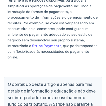
ferramentas e funções disponíveis para ajudar a
simplificar as operações de pagamento, incluindo a
introdução de formas de pagamento, o
processamento de informações e o gerenciamento de
receitas. Por exemplo, se você estiver pensando em
criar um site de e-commerce, pode configurar um
ambiente de pagamento adequado ao seu estilo de
negócio sem desenvolver seu próprio sistema,
introduzindo o
Stripe Payments
, que pode responder
com flexibilidade às necessidades de pagamento
online.
Alemanha
Deutsch
English
Austrália
O conteúdo deste artigo é apenas para fins
English
gerais de informação e educação e não deve
Áustria
ser interpretado como aconselhamento
Deutsch
English
Bélgica
jurídico ou tributário. A Stripe não garante a