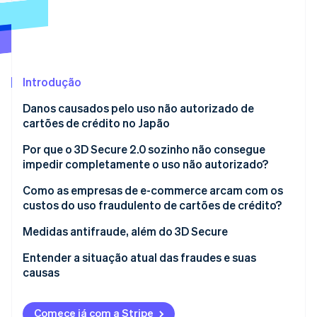
Veja o que está chegando
Radar
Ecossistema
Prevenção de fraudes
Parceiros
Atlas
Stripe App Marketplace
Incorporação de startups
Introdução
Climate
Danos causados pelo uso não autorizado de
Remoção de carbono
cartões de crédito no Japão
Identity
Verificação de identidade
Por que o 3D Secure 2.0 sozinho não consegue
impedir completamente o uso não autorizado?
Autenticação baseada em risco e evolução dos
Como as empresas de e-commerce arcam com os
métodos de combate a fraudes
custos do uso fraudulento de cartões de crédito?
Stripe Sessions 2026
Celulares roubados e autenticação quebrada
Medidas antifraude, além do 3D Secure
Veja como a Stripe está construindo a infraestrutura econ
Assista agora
Códigos de segurança
Entender a situação atual das fraudes e suas
causas
Sistema de detecção de fraudes
Comece já com a Stripe