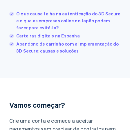
Español
English
Estados Unidos
O que causa falha na autenticação do 3D Secure
English
Español
简体中文
Estônia
e o que as empresas online no Japão podem
English
fazer para evitá-la?
Finlândia
Carteiras digitais na Espanha
English
Svenska
França
Abandono de carrinho com a implementação do
Français
English
3D Secure: causas e soluções
Gibraltar
English
Grécia
English
Hungria
English
Índia
English
Irlanda
Vamos começar?
English
Itália
Crie uma conta e comece a aceitar
Italiano
English
Japão
pagamentos sem precisar de contratos nem