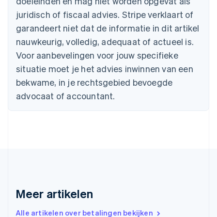
doeleinden en mag niet worden opgevat als
Bulgarije
juridisch of fiscaal advies. Stripe verklaart of
English
Canada
garandeert niet dat de informatie in dit artikel
English
Français
nauwkeurig, volledig, adequaat of actueel is.
Cyprus
Voor aanbevelingen voor jouw specifieke
English
Denemarken
situatie moet je het advies inwinnen van een
English
bekwame, in je rechtsgebied bevoegde
Duitsland
advocaat of accountant.
Deutsch
English
Estland
English
Finland
English
Svenska
Frankrijk
Français
English
Gibraltar
English
Griekenland
Meer artikelen
English
Hongarije
Alle artikelen over betalingen bekijken
English