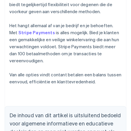
biedt tegelijkertijd flexibiliteit voor degenen die de
voorkeur geven aan verschillende methoden.
Het hangt allemaal af van je bedrijf en je behoeften.
Met
Stripe Payments
is alles mogelijk. Bied je klanten
een gemakkelijke en veilige winkelervaring die aan hun
verwachtingen voldoet. Stripe Payments biedt meer
dan 100 betaalmethoden om je transacties te
vereenvoudigen.
Van alle opties vindt contant betalen een balans tussen
eenvoud, efficiëntie en klanttevredenheid.
Australië
English
België
De inhoud van dit artikel is uitsluitend bedoeld
Nederlands
Français
Deutsch
English
voor algemene informatieve en educatieve
Brazilië
Português
English