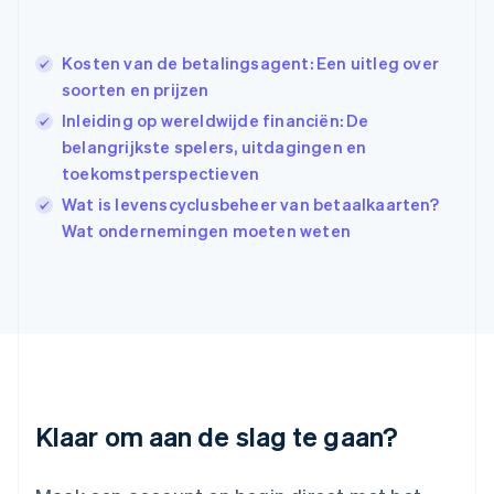
Hongkong SAR, China
English
简体中文
Ierland
Kosten van de betalingsagent: Een uitleg over
English
soorten en prijzen
India
Inleiding op wereldwijde financiën: De
English
belangrijkste spelers, uitdagingen en
Italië
Italiano
English
toekomstperspectieven
Japan
Wat is levenscyclusbeheer van betaalkaarten?
日本語
English
Wat ondernemingen moeten weten
Kroatië
English
Italiano
Letland
English
Liechtenstein
Deutsch
English
Litouwen
English
Luxemburg
Klaar om aan de slag te gaan?
Français
Deutsch
English
Maleisië
English
简体中文