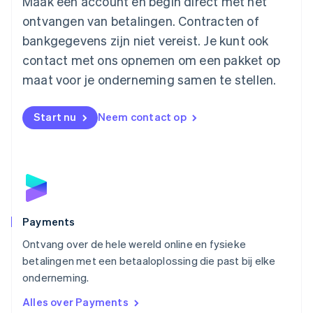
Maak een account en begin direct met het
Malta
ontvangen van betalingen. Contracten of
English
Mexico
bankgegevens zijn niet vereist. Je kunt ook
Español
English
contact met ons opnemen om een pakket op
Nederland
maat voor je onderneming samen te stellen.
Nederlands
English
Nieuw-Zeeland
English
Start nu
Neem contact op
Noorwegen
English
Oostenrijk
Deutsch
English
Polen
English
Portugal
Português
English
Payments
Roemenië
Ontvang over de hele wereld online en fysieke
English
betalingen met een betaaloplossing die past bij elke
Singapore
English
简体中文
onderneming.
Slovenië
Alles over Payments
English
Italiano