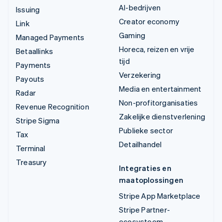
AI-bedrijven
Issuing
Creator economy
Link
Gaming
Managed Payments
Horeca, reizen en vrije
Betaallinks
tijd
Payments
Verzekering
Payouts
Media en entertainment
Radar
Non-profitorganisaties
Revenue Recognition
Zakelijke dienstverlening
Stripe Sigma
Publieke sector
Tax
Detailhandel
Terminal
Treasury
Integraties en
maatoplossingen
Stripe App Marketplace
Stripe Partner-
ecosysteem