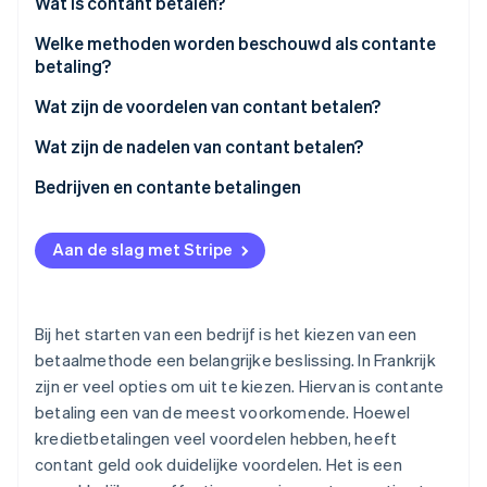
Wat is contant betalen?
Oprichting van een start-up
Welke methoden worden beschouwd als contante
Climate
Ecosysteem
betaling?
CO₂-verwijdering
Partners
Werkwijze
Wat zijn de voordelen van contant betalen?
Identity
Stripe App Marketplace
Online identiteitsverificatie
Speciale gevallen
Wat zijn de nadelen van contant betalen?
Barrières voor grote aankopen
Bedrijven en contante betalingen
Concurrentienadeel
Aan de slag met Stripe
Stripe Sessions 2026
Beperking op terugkerende aankopen
Ontdek hoe Stripe de economische infrastructuu
Nu bekijken
Bij het starten van een bedrijf is het kiezen van een
betaalmethode een belangrijke beslissing. In Frankrijk
zijn er veel opties om uit te kiezen. Hiervan is contante
betaling een van de meest voorkomende. Hoewel
kredietbetalingen veel voordelen hebben, heeft
contant geld ook duidelijke voordelen. Het is een