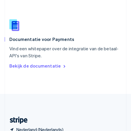
Slowakije
English
Spanje
Español
English
Thailand
ไทย
English
Documentatie voor Payments
Tsjechië
English
Vind een whitepaper over de integratie van de betaal-
Vasteland van China
API's van Stripe.
简体中文
English
Verenigd Koninkrijk
Bekijk de documentatie
English
Verenigde Arabische Emiraten
English
Verenigde Staten
English
Español
简体中文
Zweden
Svenska
English
Zwitserland
Deutsch
Français
Italiano
English
Nederland (Nederlands)