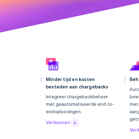
Minder tijd en kosten
Beh
besteden aan chargebacks
Auto
Integreer chargebackbeheer
bewi
met geautomatiseerde end-to-
met
endoplossingen.
aang
getr
Verkennen
Ver