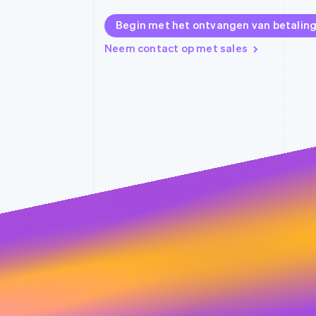
Link
Begin met het ontvangen van betalin
Versneld afrekenen
Financial Connections
Neem contact op met sales
Data gekoppelde rekeningen