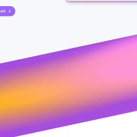
1 dag tot automat
gen
Smart Disputes we
Automatisch inge
Chargeback gew
Gewonnen met Smart Dispute
€ 20.901
89%