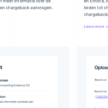
en meer informatie over de
en Ethoca, 
 een chargeback aanvragen.
leiden tot 
chargeback
Learn more