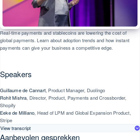
Internationaal
klaar
Canada
-
boekhouding
Integreerbare
Bedrijf
zakendoen
afrekenproces
English
Français
n
Stripe Sigma
crypto-
Cyprus
In-appbetalingen
implementeren
oden
Rapporten op maat
aankopen
Productroadmap
English
Data Pipeline
Denemarken
Marktplaatsen
Een platform of
 meer
Gegevenssynchronisatie
Jaarlijks
Real-time payments and stablecoins are lowering the cost of
English
Geldbeheer
marktplaats
congres
Duitsland
global payments. Learn about adoption trends and how instant
Platforms
opzetten
Sessions
Deutsch
English
payments can give your business a competitive edge.
SaaS
Abonnementen
Estland
Vacatures
beheren
English
Stripe
Per branche
Finland
Facturatie naar
n
Newsroom
English
Svenska
Speakers
gebruik bieden
AI-bedrijven
Stripe Press
Frankrijk
 de
Creator economy
Français
English
Betaalkaarten
Contact
Gibraltar
Guillaume de Cannart
, Product Manager, Duolingo
uitgeven die
English
Gaming
Rohit Mishra
, Director, Product, Payments and Crossborder,
Neem contact
door
Horeca, reizen
Griekenland
Shopify
op
stablecoins
en vrije tijd
English
Eeke de Milliano
, Head of LPM and Global Expansion Product,
Partner worden
worden gedekt
Hongarije
Verzekering
Stripe
English
s
Media en
View transcript
Hongkong SAR, China
Diensten
elde
entertainment
Aanbevolen gesprekken
English
简体中文
voorzien en
Non-