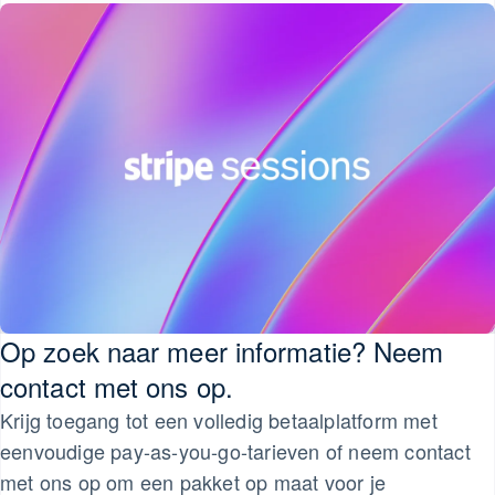
Mexico
Español
English
Nederland
Nederlands
English
Nieuw-Zeeland
English
Noorwegen
English
Oostenrijk
Deutsch
English
Polen
English
Portugal
Português
English
Roemenië
English
Op zoek naar meer informatie? Neem
Singapore
contact met ons op.
English
简体中文
Slovenië
Krijg toegang tot een volledig betaalplatform met
English
Italiano
eenvoudige pay-as-you-go-tarieven of neem contact
Slowakije
met ons op om een pakket op maat voor je
English