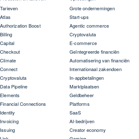
Tarieven
Grote ondernemingen
Atlas
Start-ups
Authorization Boost
Agentic commerce
Billing
Cryptovaluta
Capital
E-commerce
Checkout
Geïntegreerde financiën
Climate
Automatisering van financiën
Connect
Internationaal zakendoen
Cryptovaluta
In-appbetalingen
Data Pipeline
Marktplaatsen
Elements
Geldbeheer
Financial Connections
Platforms
Identity
SaaS
Invoicing
AI-bedrijven
Issuing
Creator economy
Link
Gaming