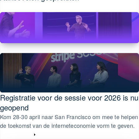
Ierland
beheren met
profitorganisaties
English
agents
India
Professionele
English
Bronnen
Italië
dienstverlening
Opening keynote: The future of commerce
admap
Italiano
English
App-integraties
Japan
Kijk nu
 in het verschiet ligt
Publieke sector
日本語
English
Voorbeelden
Kroatië
Detailhandel
van code
ntie
English
Italiano
Developerblog
Letland
Ecosysteem
English
Why your business can’t afford to ignore
an een start-up
Liechtenstein
API-status
stablecoins
Partners
Deutsch
English
Stripe App
Kijk nu
Litouwen
ering
Registratie voor de sessie voor 2026 is nu
Marketplace
English
Luxemburg
geopend
Français
Deutsch
English
eitsverificatie
Kom 28-30 april naar San Francisco om mee te helpen
Maleisië
ions 2026
Ontdek hoe Stripe de economische infrastructuur voor
English
简体中文
de toekomst van de interneteconomie vorm te geven.
Malta
Register now
English