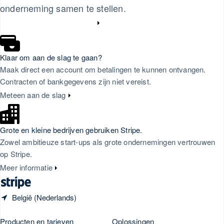
Spanje
onderneming samen te stellen.
Español
English
Neem contact met ons op
Thailand
ไทย
English
Tsjechië
English
Klaar om aan de slag te gaan?
Vasteland van China
Maak direct een account om betalingen te kunnen ontvangen.
简体中文
English
Contracten of bankgegevens zijn niet vereist.
Verenigd Koninkrijk
English
Meteen aan de slag
Verenigde Arabische Emiraten
English
Verenigde Staten
Grote en kleine bedrijven gebruiken Stripe.
English
Español
简体中文
Zowel ambitieuze start-ups als grote ondernemingen vertrouwen
Zweden
op Stripe.
Svenska
English
Zwitserland
Meer informatie
Deutsch
Français
Italiano
English
België (Nederlands)
Producten en tarieven
Oplossingen