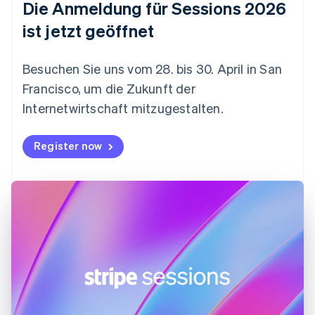
Die Anmeldung für Sessions 2026
English
Festlandchina
ist jetzt geöffnet
简体中文
English
Finnland
English
Svenska
Besuchen Sie uns vom 28. bis 30. April in San
Frankreich
Francisco, um die Zukunft der
Français
English
Gibraltar
Internetwirtschaft mitzugestalten.
English
Griechenland
Register now
English
Indien
English
Irland
English
Italien
Italiano
English
Japan
日本語
English
Kanada
English
Français
Kroatien