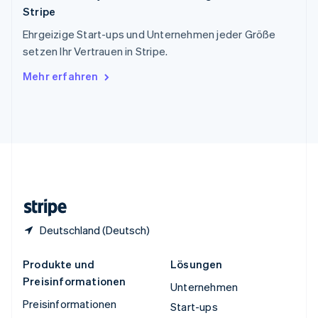
Stripe
Thailand
ไทย
English
Ehrgeizige Start-ups und Unternehmen jeder Größe
Tschechische Republik
setzen Ihr Vertrauen in Stripe.
English
Ungarn
Mehr erfahren
English
Vereinigte Arabische Emirate
English
Vereinigte Staaten
English
Español
简体中文
Vereinigtes Königreich
English
Zypern
English
Deutschland (Deutsch)
Produkte und
Lösungen
Preisinformationen
Unternehmen
Preisinformationen
Start-ups