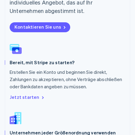
individuelles Angebot, das auf Ihr
Deutsch
English
Polen
Unternehmen abgestimmt ist.
English
Portugal
Kontaktieren Sie uns
Português
English
Rumänien
English
Schweden
Svenska
English
Schweiz
Bereit, mit Stripe zu starten?
Deutsch
Français
Italiano
English
Singapur
Erstellen Sie ein Konto und beginnen Sie direkt,
English
简体中文
Zahlungen zu akzeptieren, ohne Verträge abschließen
Slowakei
oder Bankdaten angeben zu müssen.
English
Slowenien
Jetzt starten
English
Italiano
Sonderverwaltungsregion Hongkong,
China
English
简体中文
Spanien
Unternehmen jeder Größenordnung verwenden
Español
English