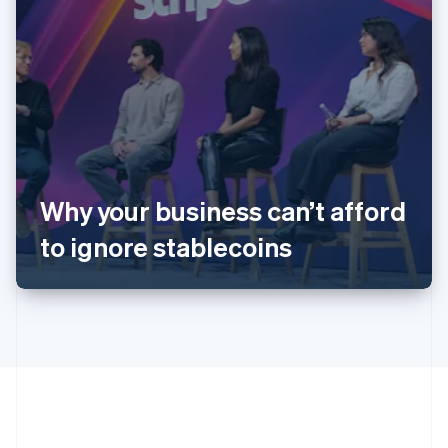
Australien
Why your business can’t afford
English
Belgien
to ignore stablecoins
Nederlands
Français
Deutsch
English
Brasilien
Português
English
Bulgarien
English
Dänemark
English
Deutschland
Deutsch
English
Estland