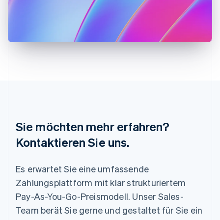
English
Italiano
Lettland
English
Liechtenstein
Deutsch
English
Litauen
English
Luxemburg
Français
Deutsch
English
Malaysia
English
简体中文
Malta
Sie möchten mehr erfahren?
English
Mexiko
Kontaktieren Sie uns.
Español
English
Neuseeland
Es erwartet Sie eine umfassende
English
Niederlande
Zahlungsplattform mit klar strukturiertem
Nederlands
English
Pay-As-You-Go-Preismodell. Unser Sales-
Norwegen
English
Team berät Sie gerne und gestaltet für Sie ein
Österreich