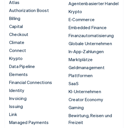
Atlas
Agentenbasierter Handel
Authorization Boost
Krypto
Billing
E-Commerce
Capital
Embedded Finance
Checkout
Finanzautomatisierung
Climate
Globale Unternehmen
Connect
In-App-Zahlungen
Krypto
Marktplätze
Data Pipeline
Geldmanagement
Elements
Plattformen
Financial Connections
SaaS
Identity
KI-Unternehmen
Invoicing
Creator Economy
Issuing
Gaming
Link
Bewirtung, Reisen und
Managed Payments
Freizeit