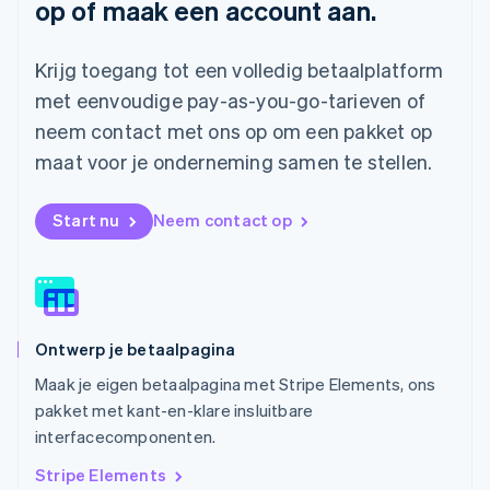
op of maak een account aan.
Malta
English
Mexico
Krijg toegang tot een volledig betaalplatform
Español
English
Nederland
met eenvoudige pay-as-you-go-tarieven of
Nederlands
English
neem contact met ons op om een pakket op
Nieuw-Zeeland
maat voor je onderneming samen te stellen.
English
Noorwegen
English
Start nu
Neem contact op
Oostenrijk
Deutsch
English
Polen
English
Portugal
Português
English
Ontwerp je betaalpagina
Roemenië
English
Maak je eigen betaalpagina met Stripe Elements, ons
Singapore
pakket met kant-en-klare insluitbare
English
简体中文
interfacecomponenten.
Slovenië
English
Italiano
Stripe Elements