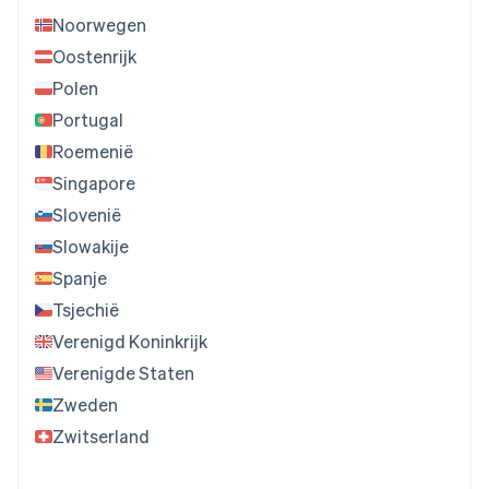
Noorwegen
Oostenrijk
Polen
Portugal
Roemenië
Singapore
Slovenië
Slowakije
Spanje
Tsjechië
Verenigd Koninkrijk
Verenigde Staten
Zweden
Zwitserland