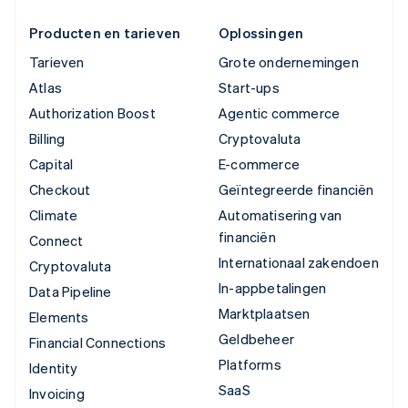
Producten en tarieven
Oplossingen
Tarieven
Grote ondernemingen
Atlas
Start-ups
Authorization Boost
Agentic commerce
Billing
Cryptovaluta
Capital
E-commerce
Checkout
Geïntegreerde financiën
Climate
Automatisering van
financiën
Connect
Internationaal zakendoen
Cryptovaluta
In-appbetalingen
Data Pipeline
Marktplaatsen
Elements
Geldbeheer
Financial Connections
Platforms
Identity
SaaS
Invoicing