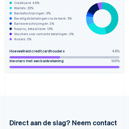
Hongkong SAR, China
Creditcard:
46
%
English
简体中文
Wallets:
22
%
Ierland
Bankafschrijvingen:
9
%
Beveiligde betalingen via de bank:
3
%
English
Bankoverschrijvingen:
2
%
India
Koop nu, betaal later:
13
%
English
Vouchers voor contante betalingen:
0
%
Italië
Anders:
5
%
Italiano
English
Japan
Hoeveelheid creditcardhouders
46
%
日本語
English
Kroatië
Inwoners met een bankrekening
100
%
English
Italiano
Letland
English
Liechtenstein
Deutsch
English
Litouwen
English
Luxemburg
Français
Deutsch
English
Maleisië
Direct aan de slag? Neem contact
English
简体中文