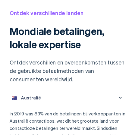
Ontdek verschillende landen
Mondiale betalingen,
lokale expertise
Ontdek verschillen en overeenkomsten tussen
de gebruikte betaalmethoden van
consumenten wereldwijd.
Australië
English
België
In 2019 was 83% van de betalingen bij verkooppunten in
Nederlands
Français
Deutsch
English
Australië contactloos, wat dit het grootste land voor
Brazilië
contactloze betalingen ter wereld maakt. Sindsdien
Português
English