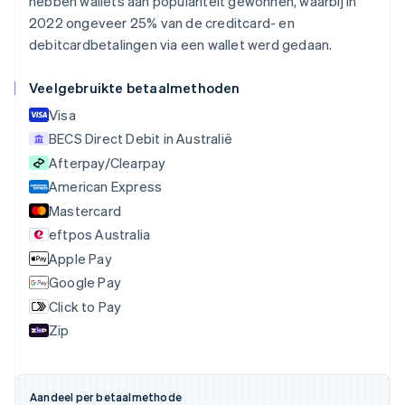
hebben wallets aan populariteit gewonnen, waarbij in
Bulgarije
2022 ongeveer 25% van de creditcard- en
English
Canada
debitcardbetalingen via een wallet werd gedaan.
English
Français
Cyprus
Veelgebruikte betaalmethoden
English
Visa
Denemarken
English
BECS Direct Debit in Australië
Duitsland
Afterpay/Clearpay
Deutsch
English
American Express
Estland
English
Mastercard
Finland
eftpos Australia
English
Svenska
Apple Pay
Frankrijk
Français
English
Google Pay
Gibraltar
Click to Pay
English
Zip
Griekenland
English
Hongarije
English
Aandeel per betaalmethode