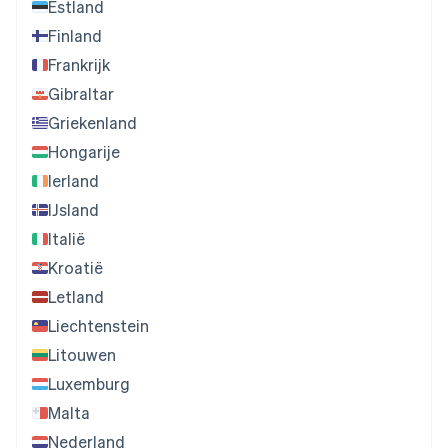
Estland
Finland
Frankrijk
Gibraltar
Griekenland
Hongarije
Ierland
IJsland
Italië
Kroatië
Letland
Liechtenstein
Litouwen
Luxemburg
Malta
Nederland