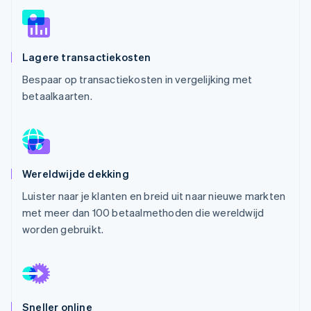
Oprichting van een start-up
Climate
Ecosysteem
CO₂-verwijdering
Lagere transactiekosten
Partners
Identity
Stripe App Marketplace
Bespaar op transactiekosten in vergelijking met
Online identiteitsverificatie
betaalkaarten.
Stripe Sessions 2026
Wereldwijde dekking
Ontdek hoe Stripe de economische infrastructuu
Nu bekijken
Luister naar je klanten en breid uit naar nieuwe markten
met meer dan 100 betaalmethoden die wereldwijd
worden gebruikt.
Sneller online