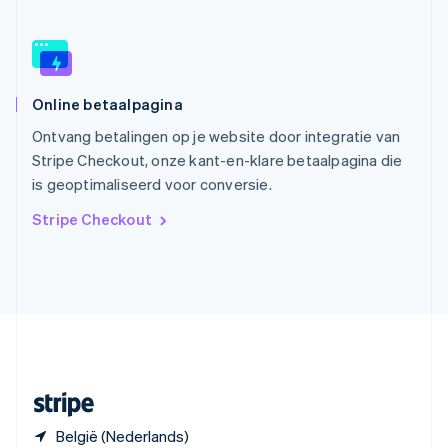
Slowakije
English
Spanje
Español
English
Thailand
Online betaalpagina
ไทย
English
Tsjechië
Ontvang betalingen op je website door integratie van
English
Stripe Checkout, onze kant-en-klare betaalpagina die
Vasteland van China
is geoptimaliseerd voor conversie.
简体中文
English
Verenigd Koninkrijk
Stripe Checkout
English
Verenigde Arabische Emiraten
English
Verenigde Staten
English
Español
简体中文
Zweden
Svenska
English
Zwitserland
Deutsch
Français
Italiano
English
België (Nederlands)