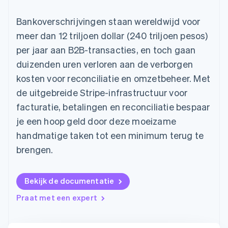
Toegang tot meer
Data Pipeline
Bedrijf
Marktplaatsen
Gegevenssynchronisatie
dan 125
Geldbeheer
Facturatie naar gebruik
Bankoverschrijvingen staan wereldwijd voor
Terminal
Productroadmap
Platforms
bieden
Fysieke betalingen
Jaarlijks congres
meer dan 12 triljoen dollar (240 triljoen pesos)
SaaS
Betaalkaarten uitgeven
Authorization
Sessions
die door stablecoins
per jaar aan B2B-transacties, en toch gaan
Boost
Vacatures
worden gedekt
Optimaliseer de
Stripe Newsroom
Diensten voorzien en
duizenden uren verloren aan de verborgen
acceptatie
Stripe Press
beheren met agents
Per branche
kosten voor reconciliatie en omzetbeheer. Met
Link
Versneld afrekenen
de uitgebreide Stripe-infrastructuur voor
Financial
AI-bedrijven
facturatie, betalingen en reconciliatie bespaar
Connections
Creator economy
Contact
Bronnen
Data gekoppelde
Gaming
je een hoop geld door deze moeizame
rekeningen
Horeca, reizen en vrije
Neem contact op
handmatige taken tot een minimum terug te
tijd
App-integraties
Partner worden
Verzekering
Voorbeelden van code
brengen.
Media en entertainment
Developerblog
API-status
Meer
Non-profitorganisaties
Product roadmap
Bekijk de documentatie
Ontdek wat er in het verschiet ligt
Professionele
Praat met een expert
dienstverlening
Radar
Publieke sector
Fraudepreventie
Detailhandel
Atlas