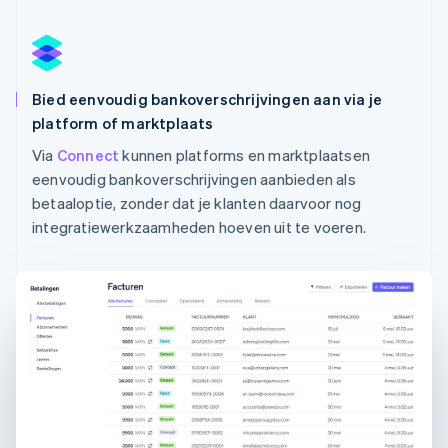
Bied eenvoudig bankoverschrijvingen aan via je
platform of marktplaats
Via
Connect
kunnen platforms en marktplaatsen
eenvoudig bankoverschrijvingen aanbieden als
betaaloptie, zonder dat je klanten daarvoor nog
Australië
integratiewerkzaamheden hoeven uit te voeren.
English
België
Nederlands
Français
Deutsch
English
Brazilië
Português
English
Bulgarije
English
Canada
English
Français
Cyprus
English
Denemarken