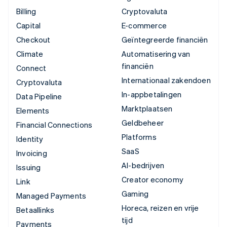
Billing
Cryptovaluta
Capital
E-commerce
Checkout
Geïntegreerde financiën
Climate
Automatisering van
financiën
Connect
Internationaal zakendoen
Cryptovaluta
In-appbetalingen
Data Pipeline
Marktplaatsen
Elements
Geldbeheer
Financial Connections
Platforms
Identity
SaaS
Invoicing
AI-bedrijven
Issuing
Creator economy
Link
Gaming
Managed Payments
Horeca, reizen en vrije
Betaallinks
tijd
Payments