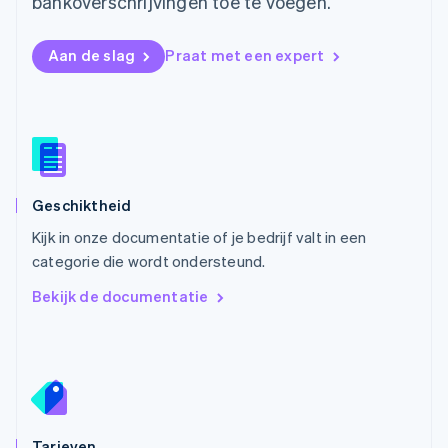
bankoverschrijvingen toe te voegen.
English
Noorwegen
Aan de slag
Praat met een expert
English
Oostenrijk
Deutsch
English
Polen
English
Portugal
Português
English
Roemenië
Geschiktheid
English
Kijk in onze documentatie of je bedrijf valt in een
Singapore
English
简体中文
categorie die wordt ondersteund.
Slovenië
Bekijk de documentatie
English
Italiano
Slowakije
English
Spanje
Español
English
Thailand
ไทย
English
Tarieven
Tsjechië