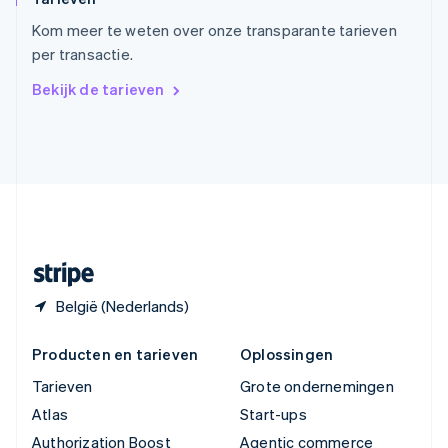
English
Kom meer te weten over onze transparante tarieven
Vasteland van China
per transactie.
简体中文
English
Verenigd Koninkrijk
Bekijk de tarieven
English
Verenigde Arabische Emiraten
English
Verenigde Staten
English
Español
简体中文
Zweden
Svenska
English
Zwitserland
Deutsch
Français
Italiano
English
België (Nederlands)
Producten en tarieven
Oplossingen
Tarieven
Grote ondernemingen
Atlas
Start-ups
Authorization Boost
Agentic commerce