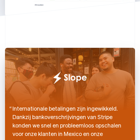
English
Duitsland
Deutsch
English
Estland
English
Finland
English
Svenska
Frankrijk
Français
English
Gibraltar
English
Griekenland
English
Hongarije
English
Hongkong SAR, China
Internationale betalingen zijn ingewikkeld.
English
简体中文
Ierland
Dankzij bankoverschrijvingen van Stripe
English
konden we snel en probleemloos opschalen
India
voor onze klanten in Mexico en onze
English
Italië