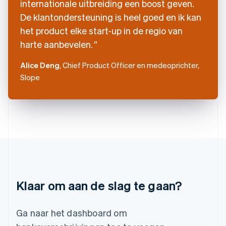
internationale uitbreiding een boost geven.
Italiano
English
De klantondersteuning is heel goed en ik kan
Japan
het product elke start-up in de regio van
日本語
English
Kroatië
harte aanbevelen.
English
Italiano
Letland
Alice Deng
, Chief Product Officer en medeoprichter,
English
Slope
Liechtenstein
Deutsch
English
Litouwen
English
Luxemburg
Français
Deutsch
English
Maleisië
English
简体中文
Malta
English
Klaar om aan de slag te gaan?
Mexico
Español
English
Nederland
Ga naar het dashboard om
Nederlands
English
Nieuw-Zeeland