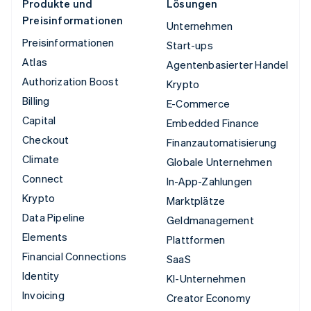
Produkte und
Lösungen
Preisinformationen
Unternehmen
Preisinformationen
Start-ups
Atlas
Agentenbasierter Handel
Authorization Boost
Krypto
Billing
E-Commerce
Capital
Embedded Finance
Checkout
Finanzautomatisierung
Climate
Globale Unternehmen
Connect
In-App-Zahlungen
Krypto
Marktplätze
Data Pipeline
Geldmanagement
Elements
Plattformen
Financial Connections
SaaS
Identity
KI-Unternehmen
Invoicing
Creator Economy