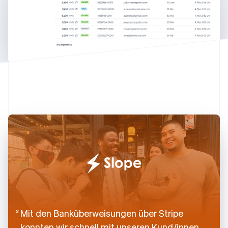
English
Deutschland
Deutsch
English
Estland
English
Festlandchina
简体中文
English
Finnland
English
Svenska
Frankreich
Français
English
Gibraltar
English
Griechenland
English
Indien
English
Irland
English
Italien
Mit den Banküberweisungen über Stripe
Italiano
English
Japan
konnten wir schnell mit unseren Kund/innen