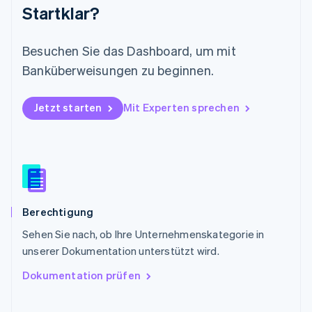
Startklar?
Nederlands
English
Norwegen
English
Besuchen Sie das Dashboard, um mit
Österreich
Deutsch
English
Banküberweisungen zu beginnen.
Polen
English
Portugal
Jetzt starten
Mit Experten sprechen
Português
English
Rumänien
English
Schweden
Svenska
English
Schweiz
Deutsch
Français
Italiano
English
Berechtigung
Singapur
English
简体中文
Sehen Sie nach, ob Ihre Unternehmenskategorie in
Slowakei
unserer Dokumentation unterstützt wird.
English
Dokumentation prüfen
Slowenien
English
Italiano
Sonderverwaltungsregion Hongkong,