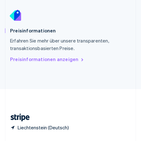
China
English
简体中文
Spanien
Español
English
Preisinformationen
Thailand
ไทย
English
Erfahren Sie mehr über unsere transparenten,
Tschechische Republik
transaktionsbasierten Preise.
English
Ungarn
Preisinformationen anzeigen
English
Vereinigte Arabische Emirate
English
Vereinigte Staaten
English
Español
简体中文
Vereinigtes Königreich
English
Zypern
English
Liechtenstein (Deutsch)