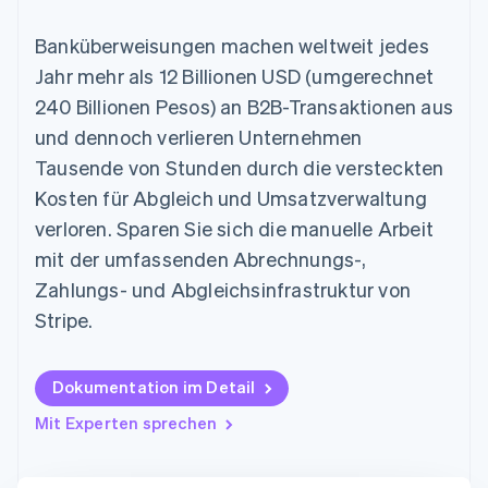
Data Pipeline
Geldmanagement
Marktplatz auf
Zugriff auf mehr als
Datensynchronisierung
Produkt-Roadmap
Plattformen
Grundlagen der
Banküberweisungen machen weltweit jedes
125
Stripe Sessions
SaaS
Abonnementverwaltung
Terminal
Karriere
Jahr mehr als 12 Billionen USD (umgerechnet
Zahlungen vor Ort
Newsroom
So setzen Sie
240 Billionen Pesos) an B2B-Transaktionen aus
Authorization
Stripe Press
nutzungsbasierte
Boost
Abrechnung um
und dennoch verlieren Unternehmen
Nach Branche
Optimierung der
Stablecoin-gestützte
Tausende von Stunden durch die versteckten
Autorisierungsraten
Karten ausgeben: So
Link
KI-Unternehmen
Kontakt
geht´s
Kosten für Abgleich und Umsatzverwaltung
Beschleunigter
Creator Economy
Bereitstellung und
verloren. Sparen Sie sich die manuelle Arbeit
Bezahlvorgang
Gaming
Verwaltung von
Sales-Team
Financial
Bewirtung, Reisen und
Diensten mit Agenten
kontaktieren
mit der umfassenden Abrechnungs-,
Connections
Freizeit
Partner werden
Zahlungs- und Abgleichsinfrastruktur von
Verbundene
Versicherungen
Medien und
Finanzdaten
Stripe.
Unterhaltung
Ressourcen
Gemeinnützige
Organisationen
Fachdienstleistungen
App-Integrationen
Dokumentation im Detail
Mehr
Öffentlicher Sektor
Code-Beispiele
Product roadmap
Mit Experten sprechen
Einzelhandel
Entwickler-Blog
Ausblick
API-Status
Radar