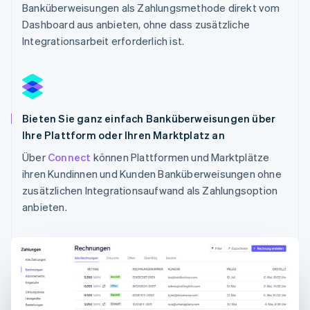
Banküberweisungen als Zahlungsmethode direkt vom
Dashboard aus anbieten, ohne dass zusätzliche
Integrationsarbeit erforderlich ist.
Bieten Sie ganz einfach Banküberweisungen über
Ihre Plattform oder Ihren Marktplatz an
Über
Connect
können Plattformen und Marktplätze
ihren Kundinnen und Kunden Banküberweisungen ohne
zusätzlichen Integrationsaufwand als Zahlungsoption
Australien
anbieten.
English
Belgien
Nederlands
Français
Deutsch
English
Brasilien
Português
English
Bulgarien
English
Dänemark