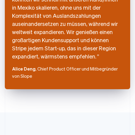
日本語
English
in Mexiko skalieren, ohne uns mit der
Kanada
Komplexität von Auslandszahlungen
English
Français
Kroatien
auseinandersetzen zu müssen, während wir
English
Italiano
weltweit expandieren. Wir genießen einen
Lettland
großartigen Kundensupport und können
English
Liechtenstein
Stripe jedem Start-up, das in dieser Region
Deutsch
English
expandiert, wärmstens empfehlen.
Litauen
English
Alice Deng
, Chief Product Officer und Mitbegründer
Luxemburg
von Slope
Français
Deutsch
English
Malaysia
English
简体中文
Malta
English
Mexiko
Español
English
Neuseeland
English
Niederlande