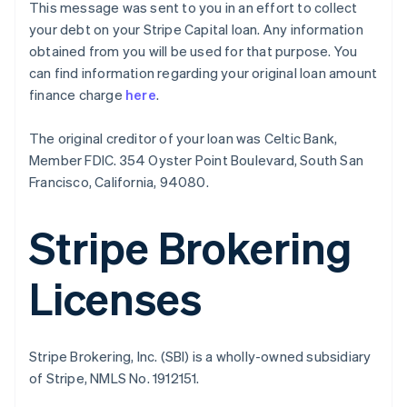
This message was sent to you in an effort to collect
Português
English
Bulgarije
your debt on your Stripe Capital loan. Any information
English
obtained from you will be used for that purpose. You
Canada
can find information regarding your original loan amount
English
Français
finance charge
here
.
Cyprus
English
Denemarken
The original creditor of your loan was Celtic Bank,
English
Member FDIC. 354 Oyster Point Boulevard, South San
Duitsland
Francisco, California, 94080.
Deutsch
English
Estland
English
Stripe Brokering
Finland
English
Svenska
Licenses
Frankrijk
Français
English
Gibraltar
English
Stripe Brokering, Inc. (SBI) is a wholly-owned subsidiary
Griekenland
of Stripe, NMLS No. 1912151.
English
Hongarije