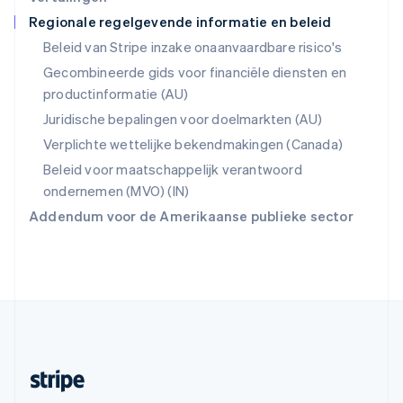
Regionale regelgevende informatie en beleid
Slowakije
English
Beleid van Stripe inzake onaanvaardbare risico's
Spanje
Gecombineerde gids voor financiële diensten en
Español
English
productinformatie (AU)
Thailand
ไทย
English
Juridische bepalingen voor doelmarkten (AU)
Tsjechië
Verplichte wettelijke bekendmakingen (Canada)
English
Vasteland van China
Beleid voor maatschappelijk verantwoord
简体中文
English
ondernemen (MVO) (IN)
Verenigd Koninkrijk
Addendum voor de Amerikaanse publieke sector
English
Verenigde Arabische Emiraten
English
Verenigde Staten
English
Español
简体中文
Zweden
Svenska
English
Zwitserland
Deutsch
Français
Italiano
English