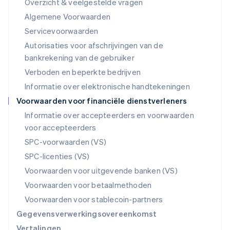
Overzicht & veelgestelde vragen
English
简体中文
Malta
Algemene Voorwaarden
English
Servicevoorwaarden
Mexico
Autorisaties voor afschrijvingen van de
Español
English
Nederland
bankrekening van de gebruiker
Nederlands
English
Verboden en beperkte bedrijven
Nieuw-Zeeland
Informatie over elektronische handtekeningen
English
Noorwegen
Voorwaarden voor financiële dienstverleners
English
Informatie over accepteerders en voorwaarden
Oostenrijk
voor accepteerders
Deutsch
English
Polen
SPC-voorwaarden (VS)
English
SPC-licenties (VS)
Portugal
Português
English
Voorwaarden voor uitgevende banken (VS)
Roemenië
Voorwaarden voor betaalmethoden
English
Singapore
Voorwaarden voor stablecoin-partners
English
简体中文
Gegevensverwerkingsovereenkomst
Slovenië
Vertalingen
English
Italiano