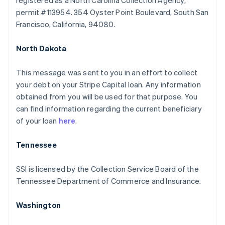
registered as a North Carolina Collection Agency,
permit #113954. 354 Oyster Point Boulevard, South San
Francisco, California, 94080.
North Dakota
This message was sent to you in an effort to collect
your debt on your Stripe Capital loan. Any information
obtained from you will be used for that purpose. You
can find information regarding the current beneficiary
of your loan
here
.
Tennessee
SSI is licensed by the Collection Service Board of the
Australië
Tennessee Department of Commerce and Insurance.
English
België
Washington
Nederlands
Français
Deutsch
English
Brazilië