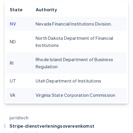
English
Hongkong SAR, China
State
Authority
English
简体中文
Ierland
NV
Nevada Financial Institutions Division.
English
India
North Dakota Department of Financial
English
ND
Italië
Institutions
Italiano
English
Japan
Rhode Island Department of Business
日本語
English
RI
Regulation
Kroatië
English
Italiano
Letland
UT
Utah Department of Institutions
English
Liechtenstein
VA
Virginia State Corporation Commission
Deutsch
English
Litouwen
English
Luxemburg
juridisch
Français
Deutsch
English
Stripe-dienstverleningsovereenkomst
Maleisië