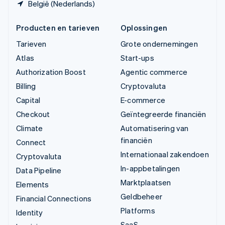
België (Nederlands)
Producten en tarieven
Oplossingen
Tarieven
Grote ondernemingen
Atlas
Start-ups
Authorization Boost
Agentic commerce
Billing
Cryptovaluta
Capital
E-commerce
Checkout
Geïntegreerde financiën
Climate
Automatisering van
financiën
Connect
Internationaal zakendoen
Cryptovaluta
In-appbetalingen
Data Pipeline
Marktplaatsen
Elements
Geldbeheer
Financial Connections
Platforms
Identity
SaaS