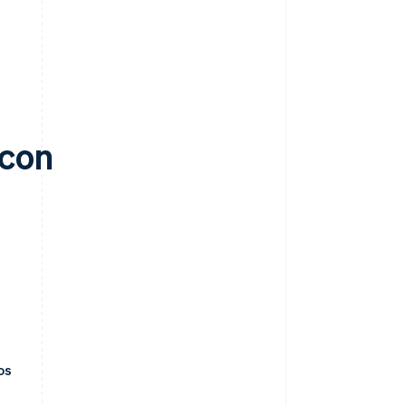
 con
os