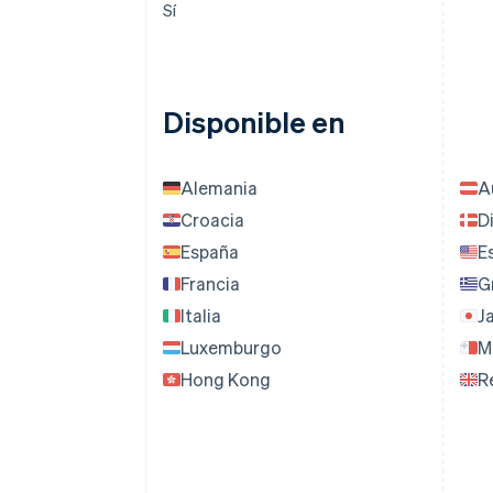
Sí
Disponible en
Alemania
A
Croacia
D
España
E
Francia
G
Italia
J
Luxemburgo
M
Hong Kong
R