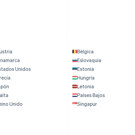
ustria
Bélgica
inamarca
Eslovaquia
stados Unidos
Estonia
recia
Hungría
apón
Letonia
alta
Países Bajos
eino Unido
Singapur