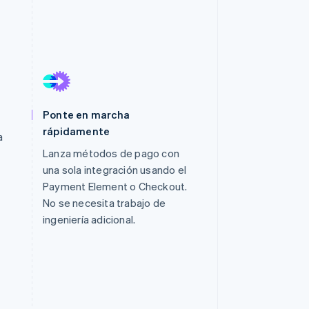
Sesiones de Stripe
2026
Descubre cómo Stripe
construye la
infraestructura
económica para la IA.
Mirar ahora
Ponte en marcha
rápidamente
a
Lanza métodos de pago con
una sola integración usando el
Payment Element o Checkout.
No se necesita trabajo de
ingeniería adicional.