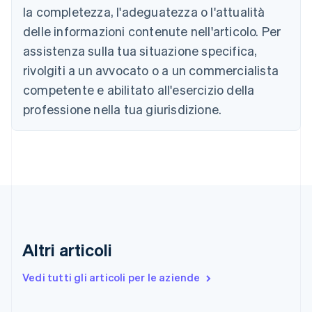
Nederlands
Français
Deutsch
English
la completezza, l'adeguatezza o l'attualità
Brasile
delle informazioni contenute nell'articolo. Per
Português
English
Bulgaria
assistenza sulla tua situazione specifica,
English
rivolgiti a un avvocato o a un commercialista
Canada
competente e abilitato all'esercizio della
English
Français
Cina continentale
professione nella tua giurisdizione.
简体中文
English
Cipro
English
Croazia
English
Italiano
Danimarca
English
Emirati Arabi Uniti
English
Estonia
Altri articoli
English
Finlandia
Vedi tutti gli articoli per le aziende
English
Svenska
Francia