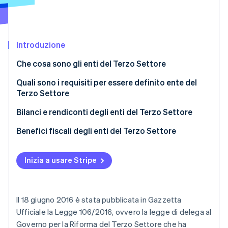
Scopri cosa ti aspetta
Radar
Ecosistema
Prevenzione delle frodi
Introduzione
Partner
Atlas
Stripe App Marketplace
Costituzione di start-up
Che cosa sono gli enti del Terzo Settore
Climate
Rimozione del carbonio
Quali sono i requisiti per essere definito ente del
Terzo Settore
Identity
Verifica online dell'identità
Attività
Bilanci e rendiconti degli enti del Terzo Settore
Destinazione del patrimonio
Benefici fiscali degli enti del Terzo Settore
Iscrizione al RUNTS
Distinzione tra enti del Terzo Settore commerciali e
non commerciali
Inizia a usare Stripe
Stripe Sessions 2026
Scopri come Stripe sta costruendo l'infrastruttura economi
Determinazione delle imposte sui redditi in modo
Guarda ora
forfettario per gli enti non commerciali del Terzo
Il 18 giugno 2016 è stata pubblicata in Gazzetta
Settore
Ufficiale la Legge 106/2016, ovvero la legge di delega al
Altri vantaggi fiscali degli enti del Terzo Settore
Governo per la Riforma del Terzo Settore che ha