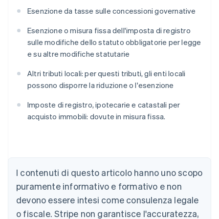
Esenzione da tasse sulle concessioni governative
Esenzione o misura fissa dell'imposta di registro
sulle modifiche dello statuto obbligatorie per legge
e su altre modifiche statutarie
Altri tributi locali: per questi tributi, gli enti locali
possono disporre la riduzione o l'esenzione
Imposte di registro, ipotecarie e catastali per
acquisto immobili: dovute in misura fissa.
I contenuti di questo articolo hanno uno scopo
Australia
English
puramente informativo e formativo e non
Austria
devono essere intesi come consulenza legale
Deutsch
English
Belgio
o fiscale. Stripe non garantisce l'accuratezza,