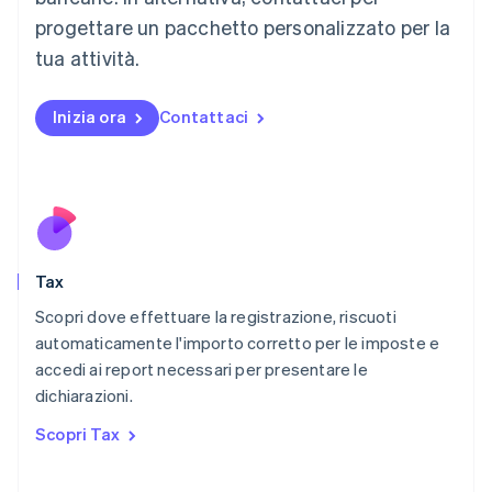
Français
Deutsch
English
progettare un pacchetto personalizzato per la
Malaysia
English
简体中文
tua attività.
Malta
English
Messico
Inizia ora
Contattaci
Español
English
Norvegia
English
Nuova Zelanda
English
Paesi Bassi
Nederlands
English
Tax
Polonia
English
Scopri dove effettuare la registrazione, riscuoti
Portogallo
automaticamente l'importo corretto per le imposte e
Português
English
accedi ai report necessari per presentare le
RAS di Hong Kong, Cina
dichiarazioni.
English
简体中文
Regno Unito
Scopri Tax
English
Repubblica Ceca
English