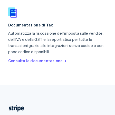
Romania
English
Singapore
English
简体中文
Documentazione di Tax
Slovacchia
English
Automatizza la riscossione dell'imposta sulle vendite,
Slovenia
dell'IVA e della GST e la reportistica per tutte le
English
Italiano
transazioni grazie alle integrazioni senza codice o con
Spagna
poco codice disponibili.
Español
English
Stati Uniti
Consulta la documentazione
English
Español
简体中文
Svezia
Svenska
English
Svizzera
Deutsch
Français
Italiano
English
Thailandia
ไทย
English
Ungheria
English