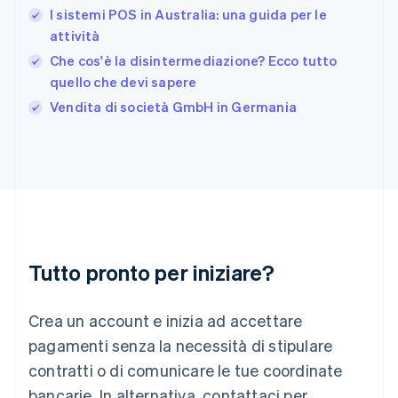
Français
English
I sistemi POS in Australia: una guida per le
Germania
attività
Deutsch
English
Giappone
Che cos'è la disintermediazione? Ecco tutto
日本語
English
quello che devi sapere
Gibilterra
Vendita di società GmbH in Germania
English
Grecia
English
India
English
Irlanda
English
Italia
Italiano
English
Tutto pronto per iniziare?
Lettonia
English
Liechtenstein
Crea un account e inizia ad accettare
Deutsch
English
Lituania
pagamenti senza la necessità di stipulare
English
contratti o di comunicare le tue coordinate
Lussemburgo
bancarie. In alternativa, contattaci per