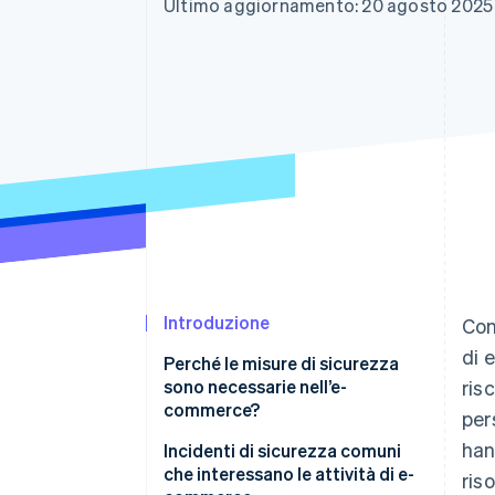
Ultimo aggiornamento: 20 agosto 2025
Link
Pagamento accelerato
Financial Connections
Conti finanziari collegati
Introduzione
Con
di 
Perché le misure di sicurezza
sono necessarie nell’e-
ris
commerce?
per
han
Misure per prevenire i danni
Incidenti di sicurezza comuni
derivanti dalle frodi sulle carte
che interessano le attività di e-
riso