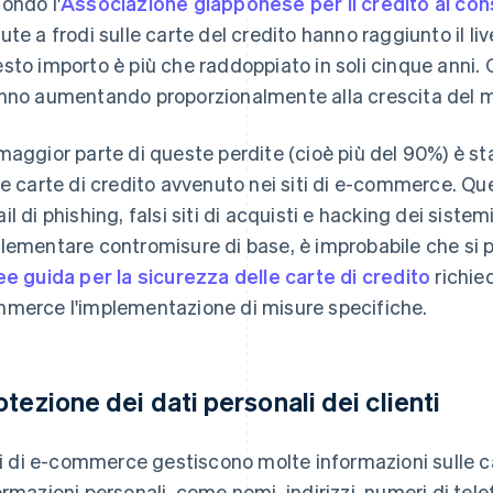
ondo l'
Associazione giapponese per il credito al c
ute a frodi sulle carte del credito hanno raggiunto il live
sto importo è più che raddoppiato in soli cinque anni. 
nno aumentando proporzionalmente alla crescita del 
maggior parte di queste perdite (cioè più del 90%) è st
le carte di credito avvenuto nei siti di e-commerce. Qu
il di phishing, falsi siti di acquisti e hacking dei sist
lementare contromisure di base, è improbabile che si p
ee guida per la sicurezza delle carte di credito
richied
merce l'implementazione di misure specifiche.
otezione dei dati personali dei clienti
iti di e-commerce gestiscono molte informazioni sulle ca
ormazioni personali, come nomi, indirizzi, numeri di tele