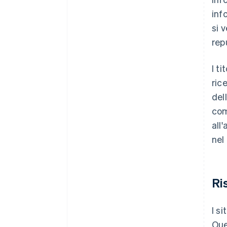
inf
si 
rep
I t
ric
del
com
all
nel 
Ri
I s
Que