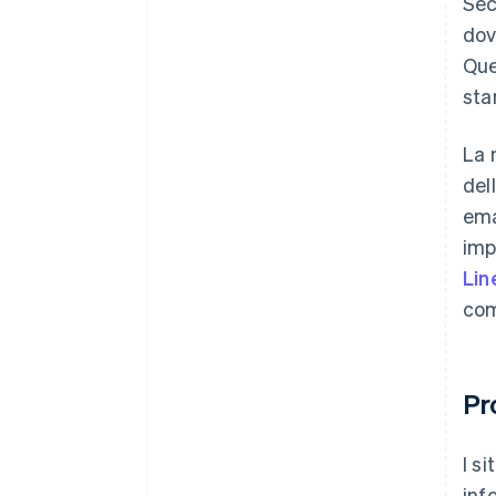
Sec
dov
Que
sta
La 
del
ema
imp
Lin
com
Pr
I s
inf