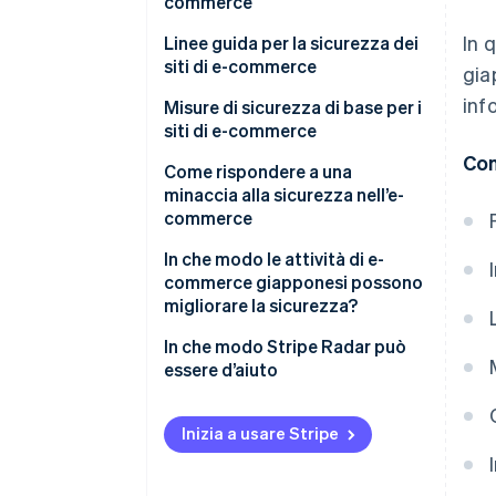
di credito
commerce
In 
Protezione dei dati personali
Arresti del sistema
Linee guida per la sicurezza dei
dei clienti
siti di e-commerce
gia
Alterazione del sito web
inf
Rischio continuo di attacchi
Misure di sicurezza di base per i
Accessi non autorizzati
informatici
siti di e-commerce
Con
Ransomware
Integrare 3D Secure 2.0 per la
Come rispondere a una
verifica dell’identità
minaccia alla sicurezza nell’e-
commerce
Conformità con le norme PCI
DSS (Payment Card Industry
Infezione da virus o ransomware
In che modo le attività di e-
Data Security Standard)
commerce giapponesi possono
Fughe di dati
migliorare la sicurezza?
Implementare il rilevamento
Arresto del sistema
delle frodi sulle carte di credito
In che modo Stripe Radar può
essere d’aiuto
Inizia a usare Stripe