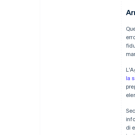
Ar
Que
err
fid
man
L'A
la 
pre
ele
Sec
inf
di 