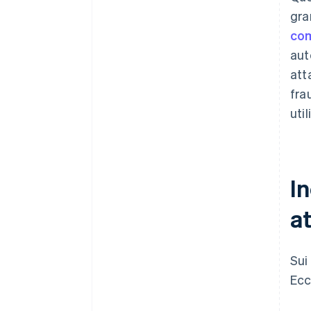
gra
com
aut
att
fra
util
In
a
Sui
Ecc