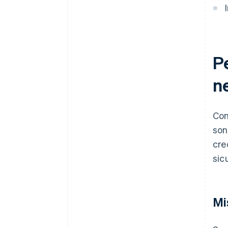
P
n
Con
son
cre
sic
Mi