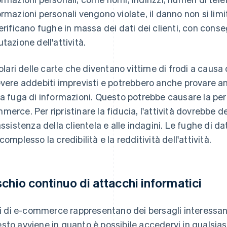
ormazioni personali vengono violate, il danno non si limi
verificano fughe in massa dei dati dei clienti, con conseg
utazione dell'attività.
itolari delle carte che diventano vittime di frodi a causa
evere addebiti imprevisti e potrebbero anche provare a
la fuga di informazioni. Questo potrebbe causare la perdi
merce. Per ripristinare la fiducia, l'attività dovrebbe 
'assistenza della clientela e alle indagini. Le fughe d
complesso la credibilità e la redditività dell'attività.
schio continuo di attacchi informatici
iti di e-commerce rappresentano dei bersagli interessant
sto avviene in quanto è possibile accedervi in quals