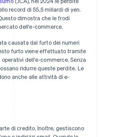
onsumo
(JCA), nel 2024 le perdite
llo record di 55,5 miliardi di yen.
Questo dimostra che le frodi
mercato dell'e-commerce.
ata causata dal furto dei numeri
esto furto viene effettuato tramite
emi operativi dell'e-commerce. Senza
ossano ridurre queste perdite. Le
ono anche alle attività di e-
rte di credito. Inoltre, gestiscono
fono e indirizzi email. Quando le