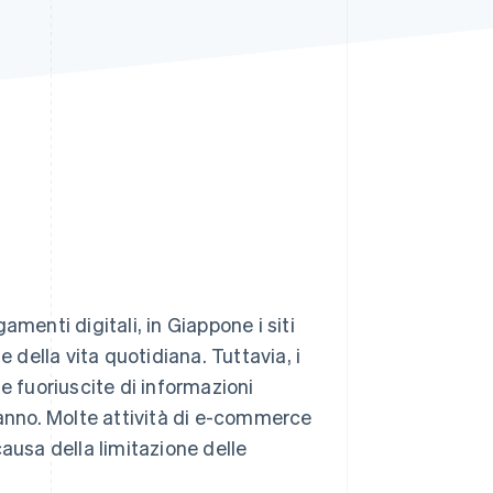
Stripe Sessions 2026
Scopri come Stripe sta
costruendo
l'infrastruttura
economica per l'IA.
Guarda ora
menti digitali, in Giappone i siti
della vita quotidiana. Tuttavia, i
 le fuoriuscite di informazioni
 anno. Molte attività di e-commerce
ausa della limitazione delle