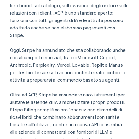
loro brand, sul catalogo, sull'evasione degli ordini e sulle
relazioni con i clienti. ACP è uno standard aperto:
funziona con tutti gli agenti di IA e le attività possono
adottarlo anche se non elaborano pagamenti con
Stripe.
Oggi, Stripe ha annunciato che sta collaborando anche
con alcuni partner iniziali, tra cui Microsoft Copilot,
Anthropic, Perplexity, Vercel, Lovable, Replit e Manus
per testare le sue soluzioni in contesti reali e aiutare le
attività a prepararsi al commercio basato su agenti.
Oltre ad ACP, Stripe ha annunciato nuovi strumenti per
aiutare le aziende di IA a monetizzare i propri prodotti.
Stripe Billing semplifica ora l'esecuzione di modelli di
Australia
ricavi ibridi che combinano abbonamenti con tariffe
English
basate sull'utilizzo, mentre una nuova API consentirà
Austria
alle aziende di connettersi con fornitori di LLM e
Deutsch
English