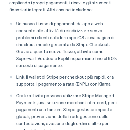
Francia
ampliando i propri pagamenti, i ricavi e gli strumenti
Français
English
finanziari integrati. Altri annunci includono:
Germania
Deutsch
English
Un nuovo flusso di pagamenti da app a web
Giappone
consente alle attività di reindirizzare senza
日本語
English
Gibilterra
problemi i clienti dalla loro app iOS a una pagina di
English
checkout mobile generata da Stripe Checkout.
Grecia
Grazie a questo nuovo flusso, attività come
English
Superwall, Voodoo e Replit risparmiano fino al 90%
India
sui costi di pagamento.
English
Irlanda
Link, il wallet di Stripe per checkout più rapidi, ora
English
Italia
supporta il pagamento a rate (BNPL) con Klarna.
Italiano
English
Lettonia
Ora le attività possono utilizzare Stripe Managed
English
Payments, una soluzione merchant of record, per i
Liechtenstein
pagamenti una tantum. Stripe gestisce imposte
Deutsch
English
globali, prevenzione delle frodi, gestione delle
Lituania
contestazioni, evasione degli ordini e altro per
English