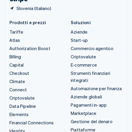
Slovenia (Italiano)
Prodotti e prezzi
Soluzioni
Tariffe
Aziende
Atlas
Start-up
Authorization Boost
Commercio agentico
Billing
Criptovalute
Capital
E-commerce
Checkout
Strumenti finanziari
integrati
Climate
Automazione per finanza
Connect
Aziende globali
Criptovalute
Pagamenti in-app
Data Pipeline
Marketplace
Elements
Gestione del denaro
Financial Connections
Piattaforme
Identity