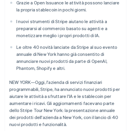
Grazie a Open Issuance le attività possono lanciare
Scopri cosa ti aspetta
la propria stablecoin in pochi giorni.
Radar
Ecosistema
Prevenzione delle frodi
I nuovi strumenti di Stripe aiutano le attività a
Partner
Atlas
prepararsi al commercio basato su agenti e a
Stripe App Marketplace
Costituzione di start-up
monetizzare meglio i propri prodotti di IA.
Climate
Rimozione del carbonio
Le oltre 40 novità lanciate da Stripe al suo evento
annuale di New York hanno già consentito di
Identity
Verifica online dell'identità
annunciare nuovi prodotti da parte di OpenAI,
Phantom, Shopify e altri.
NEW YORK—Oggi, l'azienda di servizi finanziari
programmabili, Stripe, ha annunciato nuovi prodotti per
Stripe Sessions 2026
aiutare le attività a sfruttare l'IA e le stablecoin per
Scopri come Stripe sta costruendo l'infrastruttura economi
aumentare i ricavi. Gli aggiornamenti facevano parte
Guarda ora
dello Stripe Tour New York: la presentazione annuale
dei prodotti dell'azienda a New York, con il lancio di 40
nuovi prodotti e funzionalità.