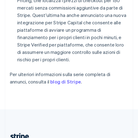
Repubblica Ceca
Pricing, che localizza i prezzi di checkout per 150
English
mercati senza commissioni aggiuntive da parte di
Romania
Stripe. Quest'ultima ha anche annunciato una nuova
English
integrazione per Stripe Capital che consente alle
Singapore
piattaforme di avviare un programma di
English
简体中文
finanziamento per i propri clienti in pochi minuti, e
Slovacchia
Stripe Verified per piattaforme, che consente loro
English
Slovenia
di assumere un maggiore controllo sulle azioni di
English
Italiano
rischio per i propri clienti.
Spagna
Español
English
Per ulteriori informazioni sulla serie completa di
Stati Uniti
annunci, consulta il
blog di Stripe
.
English
Español
简体中文
Svezia
Svenska
English
Svizzera
Deutsch
Français
Italiano
English
Thailandia
ไทย
English
Ungheria
English