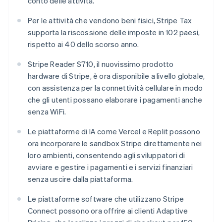
conto delle attività.
Lussemburgo
Français
Deutsch
English
Per le attività che vendono beni fisici, Stripe Tax
Malaysia
supporta la riscossione delle imposte in 102 paesi,
English
简体中文
Malta
rispetto ai 40 dello scorso anno.
English
Messico
Stripe Reader S710, il nuovissimo prodotto
Español
English
hardware di Stripe, è ora disponibile a livello globale,
Norvegia
con assistenza per la connettività cellulare in modo
English
che gli utenti possano elaborare i pagamenti anche
Nuova Zelanda
senza WiFi.
English
Paesi Bassi
Le piattaforme di IA come Vercel e Replit possono
Nederlands
English
Polonia
ora incorporare le sandbox Stripe direttamente nei
English
loro ambienti, consentendo agli sviluppatori di
Portogallo
avviare e gestire i pagamenti e i servizi finanziari
Português
English
senza uscire dalla piattaforma.
RAS di Hong Kong, Cina
English
简体中文
Le piattaforme software che utilizzano Stripe
Regno Unito
Connect possono ora offrire ai clienti Adaptive
English