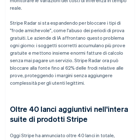
monitorare le variazioni dei costi di inferenza in tempo
Belgio
reale.
Nederlands
Français
Deutsch
English
Brasile
Português
English
Stripe Radar si sta espandendo per bloccare i tipi di
Bulgaria
"frode amichevole", come l'abuso dei periodi di prova
English
gratuiti. Le aziende di IA affrontano questo problema
Canada
ogni giorno: i soggetti scorretti accumulano più prove
English
Français
Cina continentale
gratuite e mettono insieme enormi fatture di calcolo
简体中文
English
senza mai pagare un servizio. Stripe Radar ora può
Cipro
bloccare alla fonte fino al 62% delle frodi relative alle
English
prove, proteggendo i margini senza aggiungere
Croazia
complessità per gli utenti legittimi.
English
Italiano
Danimarca
English
Emirati Arabi Uniti
Oltre 40 lanci aggiuntivi nell'intera
English
Estonia
suite di prodotti Stripe
English
Finlandia
Oggi Stripe ha annunciato oltre 40 lanci in totale,
English
Svenska