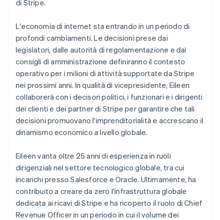
di Stripe.
Scopri cosa ti aspetta
Radar
Ecosistema
L'economia di internet sta entrando in un periodo di
Prevenzione delle frodi
profondi cambiamenti. Le decisioni prese dai
Partner
Atlas
legislatori, dalle autorità di regolamentazione e dai
Stripe App Marketplace
Costituzione di start-up
consigli di amministrazione definiranno il contesto
Climate
operativo per i milioni di attività supportate da Stripe
Rimozione del carbonio
Australia
nei prossimi anni. In qualità di vicepresidente, Eileen
Identity
English
collaborerà con i decisori politici, i funzionari e i dirigenti
Verifica online dell'identità
Austria
dei clienti e dei partner di Stripe per garantire che tali
Deutsch
English
decisioni promuovano l'imprenditorialità e accrescano il
Belgio
dinamismo economico a livello globale.
Nederlands
Français
Deutsch
English
Brasile
Português
English
Eileen vanta oltre 25 anni di esperienza in ruoli
Stripe Sessions 2026
Bulgaria
dirigenziali nel settore tecnologico globale, tra cui
Scopri come Stripe sta costruendo l'infrastruttura economi
English
Guarda ora
incarichi presso Salesforce e Oracle. Ultimamente, ha
Canada
contribuito a creare da zero l'infrastruttura globale
English
Français
Cina continentale
dedicata ai ricavi di Stripe e ha ricoperto il ruolo di Chief
简体中文
English
Revenue Officer in un periodo in cui il volume dei