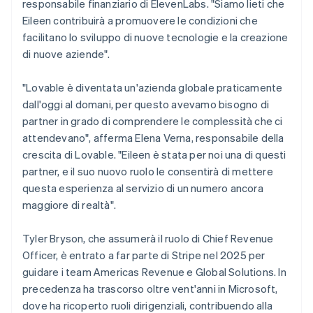
Nuova Zelanda
responsabile finanziario di ElevenLabs. "Siamo lieti che
English
Eileen contribuirà a promuovere le condizioni che
Paesi Bassi
facilitano lo sviluppo di nuove tecnologie e la creazione
Nederlands
English
di nuove aziende".
Polonia
English
Portogallo
"Lovable è diventata un'azienda globale praticamente
Português
English
dall'oggi al domani, per questo avevamo bisogno di
RAS di Hong Kong, Cina
partner in grado di comprendere le complessità che ci
English
简体中文
attendevano", afferma Elena Verna, responsabile della
Regno Unito
crescita di Lovable. "Eileen è stata per noi una di questi
English
Repubblica Ceca
partner, e il suo nuovo ruolo le consentirà di mettere
English
questa esperienza al servizio di un numero ancora
Romania
maggiore di realtà".
English
Singapore
Tyler Bryson, che assumerà il ruolo di Chief Revenue
English
简体中文
Officer, è entrato a far parte di Stripe nel 2025 per
Slovacchia
guidare i team Americas Revenue e Global Solutions. In
English
Slovenia
precedenza ha trascorso oltre vent'anni in Microsoft,
English
Italiano
dove ha ricoperto ruoli dirigenziali, contribuendo alla