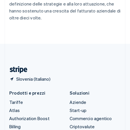
Spagna
definizione delle strategie e alla loro attuazione, che
Español
English
hanno sostenuto una crescita del fatturato aziendale di
Stati Uniti
oltre dieci volte.
English
Español
简体中文
Svezia
Svenska
English
Svizzera
Deutsch
Français
Italiano
English
Thailandia
ไทย
English
Ungheria
English
Slovenia (Italiano)
Prodotti e prezzi
Soluzioni
Tariffe
Aziende
Atlas
Start-up
Authorization Boost
Commercio agentico
Billing
Criptovalute