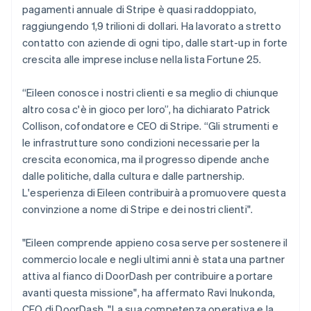
Cipro
pagamenti annuale di Stripe è quasi raddoppiato,
English
raggiungendo 1,9 trilioni di dollari. Ha lavorato a stretto
Croazia
contatto con aziende di ogni tipo, dalle start-up in forte
English
Italiano
Danimarca
crescita alle imprese incluse nella lista Fortune 25.
English
Emirati Arabi Uniti
“Eileen conosce i nostri clienti e sa meglio di chiunque
English
altro cosa c'è in gioco per loro”, ha dichiarato Patrick
Estonia
Collison, cofondatore e CEO di Stripe. “Gli strumenti e
English
le infrastrutture sono condizioni necessarie per la
Finlandia
crescita economica, ma il progresso dipende anche
English
Svenska
Francia
dalle politiche, dalla cultura e dalle partnership.
Français
English
L'esperienza di Eileen contribuirà a promuovere questa
Germania
convinzione a nome di Stripe e dei nostri clienti".
Deutsch
English
Giappone
"Eileen comprende appieno cosa serve per sostenere il
日本語
English
Gibilterra
commercio locale e negli ultimi anni è stata una partner
English
attiva al fianco di DoorDash per contribuire a portare
Grecia
avanti questa missione", ha affermato Ravi Inukonda,
English
CFO di DoorDash. "La sua competenza operativa e la