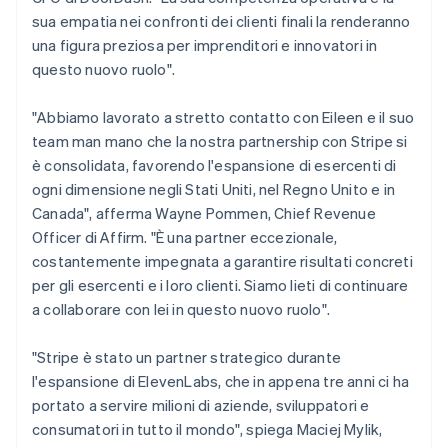
India
sua empatia nei confronti dei clienti finali la renderanno
English
Irlanda
una figura preziosa per imprenditori e innovatori in
English
questo nuovo ruolo".
Italia
Italiano
English
"Abbiamo lavorato a stretto contatto con Eileen e il suo
Lettonia
team man mano che la nostra partnership con Stripe si
English
Liechtenstein
è consolidata, favorendo l'espansione di esercenti di
Deutsch
English
ogni dimensione negli Stati Uniti, nel Regno Unito e in
Lituania
Canada", afferma Wayne Pommen, Chief Revenue
English
Officer di Affirm. "È una partner eccezionale,
Lussemburgo
costantemente impegnata a garantire risultati concreti
Français
Deutsch
English
per gli esercenti e i loro clienti. Siamo lieti di continuare
Malaysia
a collaborare con lei in questo nuovo ruolo".
English
简体中文
Malta
English
"Stripe è stato un partner strategico durante
Messico
l'espansione di ElevenLabs, che in appena tre anni ci ha
Español
English
portato a servire milioni di aziende, sviluppatori e
Norvegia
consumatori in tutto il mondo", spiega Maciej Mylik,
English