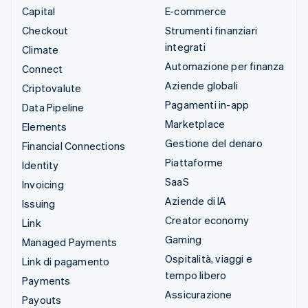
Capital
E-commerce
Checkout
Strumenti finanziari
integrati
Climate
Automazione per finanza
Connect
Aziende globali
Criptovalute
Pagamenti in-app
Data Pipeline
Marketplace
Elements
Gestione del denaro
Financial Connections
Piattaforme
Identity
SaaS
Invoicing
Aziende di IA
Issuing
Creator economy
Link
Gaming
Managed Payments
Ospitalità, viaggi e
Link di pagamento
tempo libero
Payments
Assicurazione
Payouts