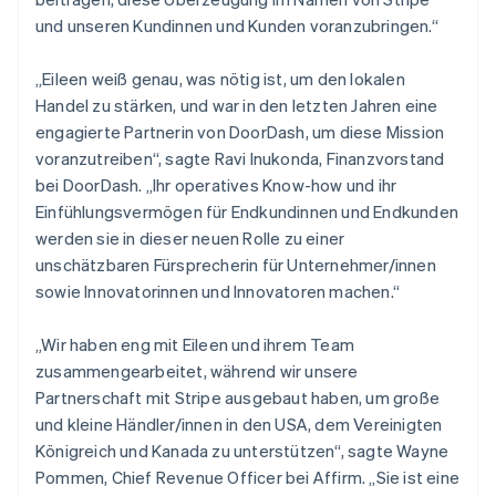
English
und unseren Kundinnen und Kunden voranzubringen.“
Indien
English
Irland
„Eileen weiß genau, was nötig ist, um den lokalen
English
Handel zu stärken, und war in den letzten Jahren eine
Italien
engagierte Partnerin von DoorDash, um diese Mission
Italiano
English
voranzutreiben“, sagte Ravi Inukonda, Finanzvorstand
Japan
bei DoorDash. „Ihr operatives Know-how und ihr
日本語
English
Kanada
Einfühlungsvermögen für Endkundinnen und Endkunden
English
Français
werden sie in dieser neuen Rolle zu einer
Kroatien
unschätzbaren Fürsprecherin für Unternehmer/innen
English
Italiano
sowie Innovatorinnen und Innovatoren machen.“
Lettland
English
Liechtenstein
„Wir haben eng mit Eileen und ihrem Team
Deutsch
English
zusammengearbeitet, während wir unsere
Litauen
Partnerschaft mit Stripe ausgebaut haben, um große
English
und kleine Händler/innen in den USA, dem Vereinigten
Luxemburg
Königreich und Kanada zu unterstützen“, sagte Wayne
Français
Deutsch
English
Malaysia
Pommen, Chief Revenue Officer bei Affirm. „Sie ist eine