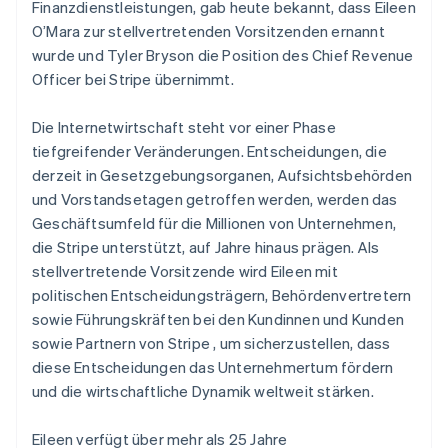
Betrugsprävention
Finanzdienstleistungen, gab heute bekannt, dass Eileen
Ecosystem
O’Mara zur stellvertretenden Vorsitzenden ernannt
Atlas
wurde und Tyler Bryson die Position des Chief Revenue
Start-up-Gründung
Partner
Stripe App-Marktplatz
Officer bei Stripe übernimmt.
Climate
CO₂-Entnahme
Die Internetwirtschaft steht vor einer Phase
Identity
tiefgreifender Veränderungen. Entscheidungen, die
Online-Identitätsprüfung
derzeit in Gesetzgebungsorganen, Aufsichtsbehörden
und Vorstandsetagen getroffen werden, werden das
Geschäftsumfeld für die Millionen von Unternehmen,
die Stripe unterstützt, auf Jahre hinaus prägen. Als
Stripe-Sessions 2026
stellvertretende Vorsitzende wird Eileen mit
Erfahren Sie, wie Stripe Lösungen für die Wirts
politischen Entscheidungsträgern, Behördenvertretern
Jetzt ansehen
sowie Führungskräften bei den Kundinnen und Kunden
sowie Partnern von Stripe , um sicherzustellen, dass
diese Entscheidungen das Unternehmertum fördern
und die wirtschaftliche Dynamik weltweit stärken.
Australien
Eileen verfügt über mehr als 25 Jahre