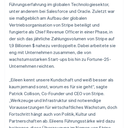
English
Führungserfahrung im globalen Technologiesektor,
Belgien
unter anderem bei Salesforce und Oracle. Zuletzt war
Nederlands
Français
Deutsch
English
sie maßgeblich am Aufbau der globalen
Brasilien
Vertriebsorganisation von Stripe beteiligt und
Português
English
Bulgarien
fungierte als Chief Revenue Officer in einer Phase, in
English
der sich das jährliche Zahlungsvolumen von Stripe auf
Dänemark
1,9 Billionen $ nahezu verdoppelte. Dabei arbeitete sie
English
eng mit Unternehmen zusammen, die von
Deutschland
wachstumsstarken Start-ups bis hin zu Fortune-25-
Deutsch
English
Estland
Unternehmen reichten.
English
Festlandchina
„Eileen kennt unsere Kundschaft und weiß besser als
简体中文
English
kaum jemand sonst, worum es für sie geht“, sagte
Finnland
Patrick Collison, Co-Founder und CEO von Stripe.
English
Svenska
Frankreich
„Werkzeuge und Infrastruktur sind notwendige
Français
English
Voraussetzungen für wirtschaftliches Wachstum, doch
Gibraltar
Fortschritt hängt auch von Politik, Kultur und
English
Partnerschaften ab. Eileens Führungsstärke wird dazu
Griechenland
beitragen, diese Überzeugung im Namen von Stripe