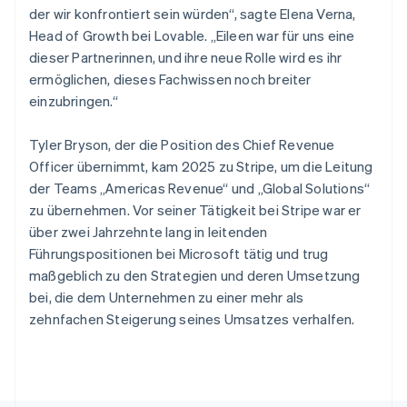
Deutsch
Français
Italiano
English
der wir konfrontiert sein würden“, sagte Elena Verna,
Singapur
Head of Growth bei Lovable. „Eileen war für uns eine
English
简体中文
Slowakei
dieser Partnerinnen, und ihre neue Rolle wird es ihr
English
ermöglichen, dieses Fachwissen noch breiter
Slowenien
einzubringen.“
English
Italiano
Sonderverwaltungsregion Hongkong,
Tyler Bryson, der die Position des Chief Revenue
China
Officer übernimmt, kam 2025 zu Stripe, um die Leitung
English
简体中文
der Teams „Americas Revenue“ und „Global Solutions“
Spanien
zu übernehmen. Vor seiner Tätigkeit bei Stripe war er
Español
English
Thailand
über zwei Jahrzehnte lang in leitenden
ไทย
English
Führungspositionen bei Microsoft tätig und trug
Tschechische Republik
maßgeblich zu den Strategien und deren Umsetzung
English
bei, die dem Unternehmen zu einer mehr als
Ungarn
zehnfachen Steigerung seines Umsatzes verhalfen.
English
Vereinigte Arabische Emirate
English
Vereinigte Staaten
English
Español
简体中文