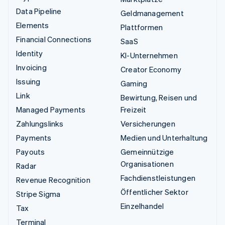
Data Pipeline
Geldmanagement
Elements
Plattformen
Financial Connections
SaaS
Identity
KI-Unternehmen
Invoicing
Creator Economy
Issuing
Gaming
Link
Bewirtung, Reisen und
Managed Payments
Freizeit
Zahlungslinks
Versicherungen
Payments
Medien und Unterhaltung
Payouts
Gemeinnützige
Organisationen
Radar
Fachdienstleistungen
Revenue Recognition
Öffentlicher Sektor
Stripe Sigma
Einzelhandel
Tax
Terminal