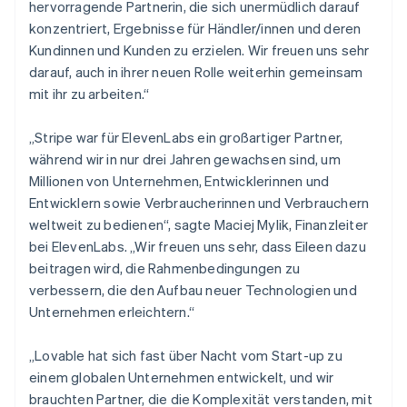
English
简体中文
hervorragende Partnerin, die sich unermüdlich darauf
Malta
konzentriert, Ergebnisse für Händler/innen und deren
English
Kundinnen und Kunden zu erzielen. Wir freuen uns sehr
Mexiko
darauf, auch in ihrer neuen Rolle weiterhin gemeinsam
Español
English
mit ihr zu arbeiten.“
Neuseeland
English
Niederlande
„Stripe war für ElevenLabs ein großartiger Partner,
Nederlands
English
während wir in nur drei Jahren gewachsen sind, um
Norwegen
Millionen von Unternehmen, Entwicklerinnen und
English
Entwicklern sowie Verbraucherinnen und Verbrauchern
Österreich
weltweit zu bedienen“, sagte Maciej Mylik, Finanzleiter
Deutsch
English
Polen
bei ElevenLabs. „Wir freuen uns sehr, dass Eileen dazu
English
beitragen wird, die Rahmenbedingungen zu
Portugal
verbessern, die den Aufbau neuer Technologien und
Português
English
Unternehmen erleichtern.“
Rumänien
English
Schweden
„Lovable hat sich fast über Nacht vom Start-up zu
Svenska
English
einem globalen Unternehmen entwickelt, und wir
Schweiz
brauchten Partner, die die Komplexität verstanden, mit