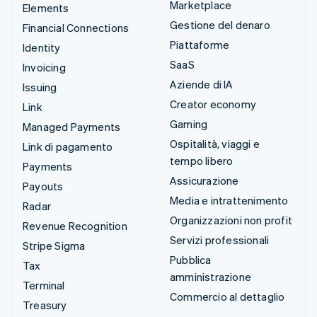
Marketplace
Elements
Gestione del denaro
Financial Connections
Piattaforme
Identity
SaaS
Invoicing
Aziende di IA
Issuing
Creator economy
Link
Gaming
Managed Payments
Ospitalità, viaggi e
Link di pagamento
tempo libero
Payments
Assicurazione
Payouts
Media e intrattenimento
Radar
Organizzazioni non profit
Revenue Recognition
Servizi professionali
Stripe Sigma
Pubblica
Tax
amministrazione
Terminal
Commercio al dettaglio
Treasury