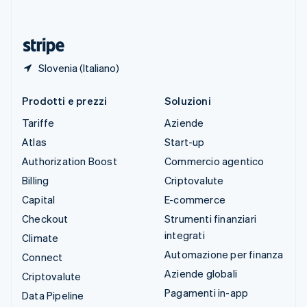
ไทย
English
Ungheria
English
Slovenia (Italiano)
Prodotti e prezzi
Soluzioni
Tariffe
Aziende
Atlas
Start-up
Authorization Boost
Commercio agentico
Billing
Criptovalute
Capital
E-commerce
Checkout
Strumenti finanziari
integrati
Climate
Automazione per finanza
Connect
Aziende globali
Criptovalute
Pagamenti in-app
Data Pipeline