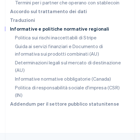
Termini per i partner che operano con stablecoin
English
简体中文
Regno Unito
Accordo sul trattamento dei dati
English
Traduzioni
Repubblica Ceca
Informative e politiche normative regionali
English
Romania
Politica sui rischi inaccettabili di Stripe
English
Guida ai servizi finanziari e Documento di
Singapore
informativa sui prodotti combinati (AU)
English
简体中文
Slovacchia
Determinazioni legali sul mercato di destinazione
English
(AU)
Slovenia
Informative normative obbligatorie (Canada)
English
Italiano
Spagna
Politica di responsabilità sociale d'impresa (CSR)
Español
English
(IN)
Stati Uniti
Addendum per il settore pubblico statunitense
English
Español
简体中文
Svezia
Svenska
English
Svizzera
Deutsch
Français
Italiano
English
Thailandia