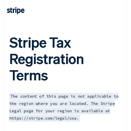
English
Finlandia
English
Svenska
Francia
Français
English
Germania
Stripe Tax
Deutsch
English
Giappone
Registration
日本語
English
Gibilterra
English
Terms
Grecia
English
India
English
Irlanda
The content of this page is not applicable to
English
the region where you are located. The Stripe
Italia
Legal page for your region is available at
Italiano
English
Lettonia
https://stripe.com/legal/ssa.
English
Liechtenstein