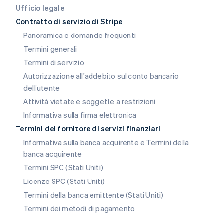
Deutsch
English
Ufficio legale
Lituania
Contratto di servizio di Stripe
English
Panoramica e domande frequenti
Lussemburgo
Termini generali
Français
Deutsch
English
Malaysia
Termini di servizio
English
简体中文
Autorizzazione all'addebito sul conto bancario
Malta
dell'utente
English
Messico
Attività vietate e soggette a restrizioni
Español
English
Informativa sulla firma elettronica
Norvegia
English
Termini del fornitore di servizi finanziari
Nuova Zelanda
Informativa sulla banca acquirente e Termini della
English
banca acquirente
Paesi Bassi
Nederlands
English
Termini SPC (Stati Uniti)
Polonia
Licenze SPC (Stati Uniti)
English
Portogallo
Termini della banca emittente (Stati Uniti)
Português
English
Termini dei metodi di pagamento
RAS di Hong Kong, Cina