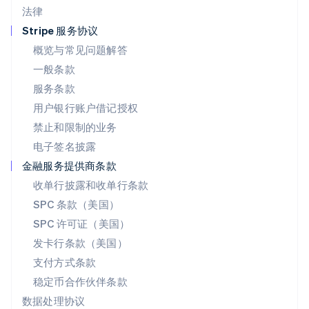
法律
Español
English
挪威
Stripe 服务协议
English
概览与常见问题解答
葡萄牙
一般条款
Português
English
日本
服务条款
日本語
English
用户银行账户借记授权
瑞典
Svenska
English
禁止和限制的业务
瑞士
电子签名披露
Deutsch
Français
Italiano
English
塞浦路斯
金融服务提供商条款
English
收单行披露和收单行条款
斯洛伐克
SPC 条款（美国）
English
斯洛文尼亚
SPC 许可证（美国）
English
Italiano
发卡行条款（美国）
泰国
支付方式条款
ไทย
English
希腊
稳定币合作伙伴条款
English
数据处理协议
西班牙