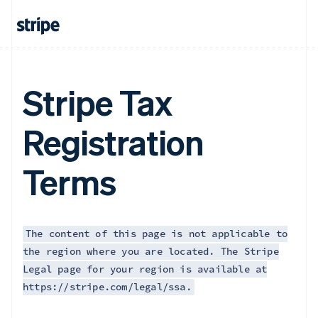
English
Français
捷克
English
克罗地亚
English
Italiano
拉脱维亚
Stripe Tax
English
立陶宛
Registration
English
列支敦士登
Deutsch
English
Terms
卢森堡
Français
Deutsch
English
罗马尼亚
English
马尔他
The content of this page is not applicable to
English
the region where you are located. The Stripe
马来西亚
Legal page for your region is available at
English
简体中文
https://stripe.com/legal/ssa.
美国
English
Español
简体中文
墨西哥