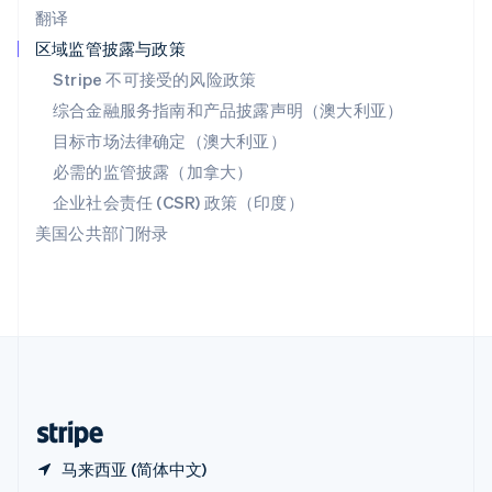
翻译
Español
English
新加坡
区域监管披露与政策
English
简体中文
Stripe 不可接受的风险政策
新西兰
综合金融服务指南和产品披露声明（澳大利亚）
English
匈牙利
目标市场法律确定（澳大利亚）
English
必需的监管披露（加拿大）
意大利
Italiano
English
企业社会责任 (CSR) 政策（印度）
印度
美国公共部门附录
English
英国
English
直布罗陀
English
中国内地
简体中文
English
中国香港特别行政区
English
简体中文
马来西亚 (简体中文)