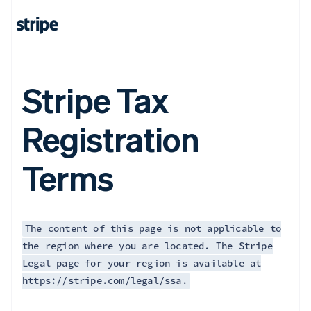
Indien
English
Irland
English
Italien
Italiano
English
Stripe Tax
Japan
日本語
English
Kanada
Registration
English
Français
Kroatien
Terms
English
Italiano
Lettland
English
Liechtenstein
Deutsch
English
The content of this page is not applicable to
Litauen
the region where you are located. The Stripe
English
Luxemburg
Legal page for your region is available at
Français
Deutsch
English
https://stripe.com/legal/ssa.
Malaysia
English
简体中文