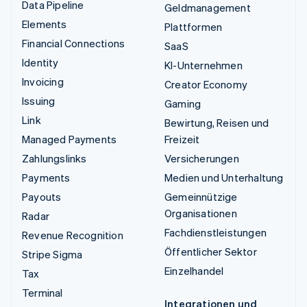
Data Pipeline
Geldmanagement
Elements
Plattformen
Financial Connections
SaaS
Identity
KI-Unternehmen
Invoicing
Creator Economy
Issuing
Gaming
Link
Bewirtung, Reisen und
Managed Payments
Freizeit
Zahlungslinks
Versicherungen
Payments
Medien und Unterhaltung
Payouts
Gemeinnützige
Organisationen
Radar
Fachdienstleistungen
Revenue Recognition
Öffentlicher Sektor
Stripe Sigma
Einzelhandel
Tax
Terminal
Integrationen und