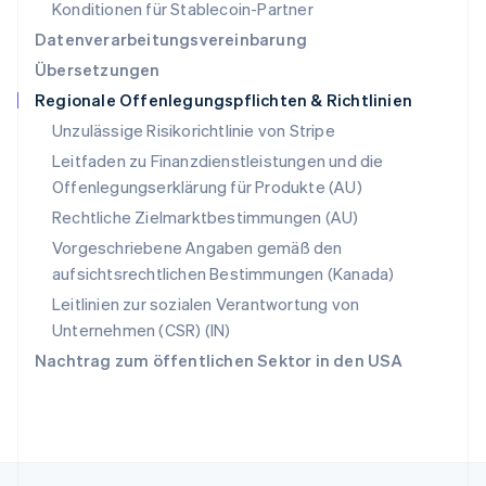
Singapur
Konditionen für Stablecoin-Partner
English
简体中文
Datenverarbeitungsvereinbarung
Slowakei
Übersetzungen
English
Regionale Offenlegungspflichten & Richtlinien
Slowenien
English
Italiano
Unzulässige Risikorichtlinie von Stripe
Sonderverwaltungsregion Hongkong,
Leitfaden zu Finanzdienstleistungen und die
China
Offenlegungserklärung für Produkte (AU)
English
简体中文
Spanien
Rechtliche Zielmarktbestimmungen (AU)
Español
English
Vorgeschriebene Angaben gemäß den
Thailand
aufsichtsrechtlichen Bestimmungen (Kanada)
ไทย
English
Tschechische Republik
Leitlinien zur sozialen Verantwortung von
English
Unternehmen (CSR) (IN)
Ungarn
Nachtrag zum öffentlichen Sektor in den USA
English
Vereinigte Arabische Emirate
English
Vereinigte Staaten
English
Español
简体中文
Vereinigtes Königreich