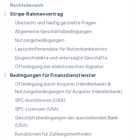
Malta
Rechtsbereich
English
Stripe-Rahmenvertrag
Mexiko
Übersicht und häufig gestellte Fragen
Español
English
Neuseeland
Allgemeine Geschäftsbedingungen
English
Nutzungsbedingungen
Niederlande
Lastschriftmandate für Nutzerbankkonten
Nederlands
English
Norwegen
Eingeschränkte und untersagte Geschäfte
English
Offenlegung der elektronischen Signatur
Österreich
Deutsch
English
Bedingungen für Finanzdienstleister
Polen
Offenlegung durch Acquirer (Händlerbank) &
English
Nutzungsbedingungen für Acquirer (Händlerbank)
Portugal
Português
English
SPC-Konditionen (USA)
Rumänien
SPC-Lizenzen (USA)
English
Schweden
Geschäftsbedingungen der ausstellenden Bank
Svenska
English
(USA)
Schweiz
Konditionen für Zahlungsmethoden
Deutsch
Français
Italiano
English