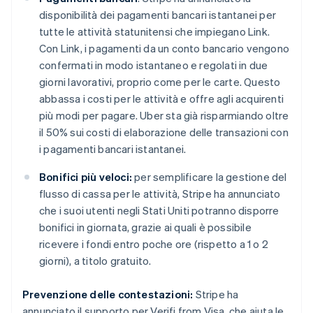
English
disponibilità dei pagamenti bancari istantanei per
Irlanda
tutte le attività statunitensi che impiegano Link.
English
Con Link, i pagamenti da un conto bancario vengono
Italia
confermati in modo istantaneo e regolati in due
Italiano
English
Lettonia
giorni lavorativi, proprio come per le carte. Questo
English
abbassa i costi per le attività e offre agli acquirenti
Liechtenstein
più modi per pagare. Uber sta già risparmiando oltre
Deutsch
English
il 50% sui costi di elaborazione delle transazioni con
Lituania
i pagamenti bancari istantanei.
English
Lussemburgo
Bonifici più veloci:
per semplificare la gestione del
Français
Deutsch
English
flusso di cassa per le attività, Stripe ha annunciato
Malaysia
che i suoi utenti negli Stati Uniti potranno disporre
English
简体中文
Malta
bonifici in giornata, grazie ai quali è possibile
English
ricevere i fondi entro poche ore (rispetto a 1 o 2
Messico
giorni), a titolo gratuito.
Español
English
Norvegia
Prevenzione delle contestazioni:
Stripe ha
English
Nuova Zelanda
annunciato il supporto per Verifi from Visa, che aiuta le