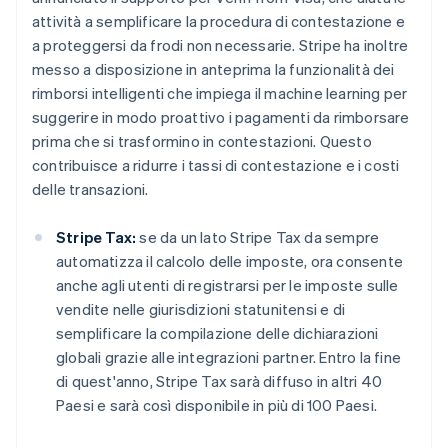
English
attività a semplificare la procedura di contestazione e
Paesi Bassi
a proteggersi da frodi non necessarie. Stripe ha inoltre
Nederlands
English
messo a disposizione in anteprima la funzionalità dei
Polonia
rimborsi intelligenti che impiega il machine learning per
English
Portogallo
suggerire in modo proattivo i pagamenti da rimborsare
Português
English
prima che si trasformino in contestazioni. Questo
RAS di Hong Kong, Cina
contribuisce a ridurre i tassi di contestazione e i costi
English
简体中文
delle transazioni.
Regno Unito
English
Repubblica Ceca
Stripe Tax:
se da un lato Stripe Tax da sempre
English
automatizza il calcolo delle imposte, ora consente
Romania
anche agli utenti di registrarsi per le imposte sulle
English
vendite nelle giurisdizioni statunitensi e di
Singapore
semplificare la compilazione delle dichiarazioni
English
简体中文
globali grazie alle integrazioni partner. Entro la fine
Slovacchia
di quest'anno, Stripe Tax sarà diffuso in altri 40
English
Slovenia
Paesi e sarà così disponibile in più di 100 Paesi.
English
Italiano
Spagna