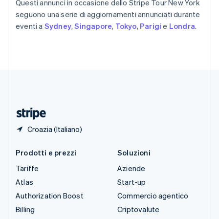
Questi annunci in occasione dello Stripe Tour New York
Español
English
seguono una serie di aggiornamenti annunciati durante
Stati Uniti
eventi a
Sydney
,
Singapore
,
Tokyo
,
Parigi
e
Londra
.
English
Español
简体中文
Svezia
Svenska
English
Svizzera
Deutsch
Français
Italiano
English
Thailandia
ไทย
English
Ungheria
English
Croazia (Italiano)
Prodotti e prezzi
Soluzioni
Tariffe
Aziende
Atlas
Start-up
Authorization Boost
Commercio agentico
Billing
Criptovalute