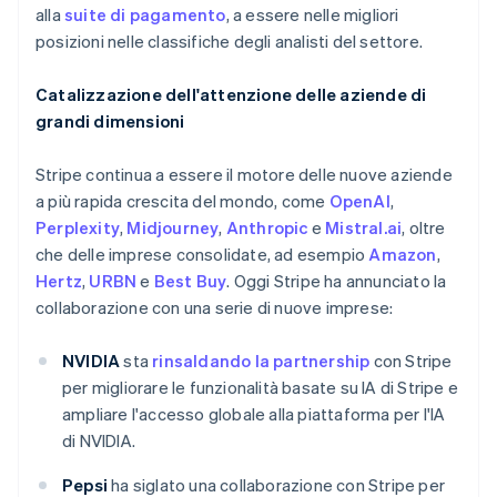
alla
suite di pagamento
, a essere nelle migliori
posizioni nelle classifiche degli analisti del settore.
Catalizzazione dell'attenzione delle aziende di
grandi dimensioni
Stripe continua a essere il motore delle nuove aziende
a più rapida crescita del mondo, come
OpenAI
,
Perplexity
,
Midjourney
,
Anthropic
e
Mistral.ai
, oltre
che delle imprese consolidate, ad esempio
Amazon
,
Hertz
,
URBN
e
Best Buy
. Oggi Stripe ha annunciato la
collaborazione con una serie di nuove imprese:
NVIDIA
sta
rinsaldando la partnership
con Stripe
per migliorare le funzionalità basate su IA di Stripe e
ampliare l'accesso globale alla piattaforma per l'IA
di NVIDIA.
Pepsi
ha siglato una collaborazione con Stripe per