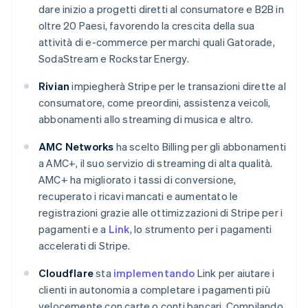
dare inizio a progetti diretti al consumatore e B2B in
oltre 20 Paesi, favorendo la crescita della sua
attività di e-commerce per marchi quali Gatorade,
SodaStream e Rockstar Energy.
Rivian
impiegherà Stripe per le transazioni dirette al
consumatore, come preordini, assistenza veicoli,
abbonamenti allo streaming di musica e altro.
AMC Networks
ha scelto Billing per gli abbonamenti
a AMC+, il suo servizio di streaming di alta qualità.
AMC+ ha migliorato i tassi di conversione,
recuperato i ricavi mancati e aumentato le
registrazioni grazie alle ottimizzazioni di Stripe per i
pagamenti e a
Link
, lo strumento per i pagamenti
accelerati di Stripe.
Cloudflare
sta
implementando
Link per aiutare i
clienti in autonomia a completare i pagamenti più
velocemente con carte o conti bancari. Compilando