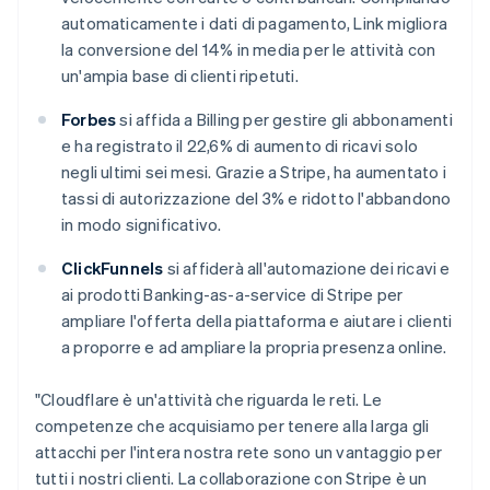
automaticamente i dati di pagamento, Link migliora
la conversione del 14% in media per le attività con
un'ampia base di clienti ripetuti.
Forbes
si affida a Billing per gestire gli abbonamenti
e ha registrato il 22,6% di aumento di ricavi solo
negli ultimi sei mesi. Grazie a Stripe, ha aumentato i
Australia
tassi di autorizzazione del 3% e ridotto l'abbandono
English
Austria
in modo significativo.
Deutsch
English
Belgio
ClickFunnels
si affiderà all'automazione dei ricavi e
Nederlands
Français
Deutsch
English
ai prodotti Banking-as-a-service di Stripe per
Brasile
ampliare l'offerta della piattaforma e aiutare i clienti
Português
English
a proporre e ad ampliare la propria presenza online.
Bulgaria
English
Canada
"Cloudflare è un'attività che riguarda le reti. Le
English
Français
competenze che acquisiamo per tenere alla larga gli
Cina continentale
attacchi per l'intera nostra rete sono un vantaggio per
简体中文
English
tutti i nostri clienti. La collaborazione con Stripe è un
Cipro