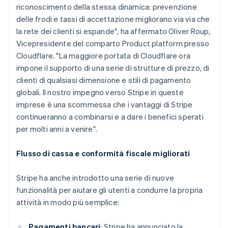
riconoscimento della stessa dinamica: prevenzione
English
Croazia
delle frodi e tassi di accettazione migliorano via via che
English
Italiano
la rete dei clienti si espande", ha affermato Oliver Roup,
Danimarca
Vicepresidente del comparto Product platform presso
English
Cloudflare. "La maggiore portata di Cloudflare ora
Emirati Arabi Uniti
impone il supporto di una serie di strutture di prezzo, di
English
Estonia
clienti di qualsiasi dimensione e stili di pagamento
English
globali. Il nostro impegno verso Stripe in queste
Finlandia
imprese è una scommessa che i vantaggi di Stripe
English
Svenska
continueranno a combinarsi e a dare i benefici sperati
Francia
per molti anni a venire".
Français
English
Germania
Flusso di cassa e conformità fiscale migliorati
Deutsch
English
Giappone
日本語
English
Stripe ha anche introdotto una serie di nuove
Gibilterra
funzionalità per aiutare gli utenti a condurre la propria
English
attività in modo più semplice:
Grecia
English
India
Pagamenti bancari
: Stripe ha annunciato la