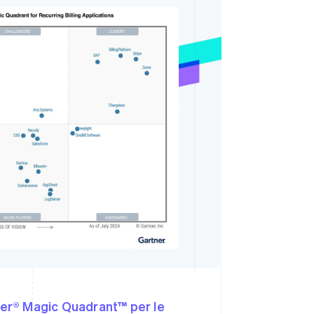
Stripe Sessions 2026
Scopri come Stripe sta
costruendo
l'infrastruttura
economica per l'IA.
Guarda ora
er® Magic Quadrant™ per le