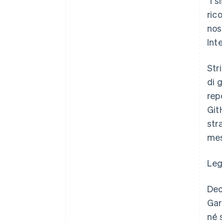
"I 
ric
nos
Int
Str
di 
rep
Git
str
mes
Leg
Dec
Gar
né 