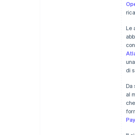
Op
ric
Le 
abb
con
Atl
una
di 
Da 
al 
che
for
Pay