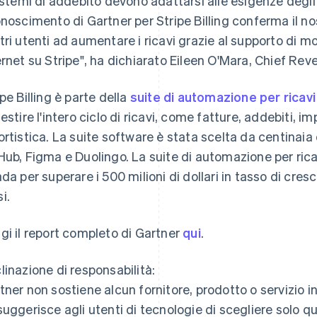
sistemi di addebito devono adattarsi alle esigenze degli ut
onoscimento di Gartner per Stripe Billing conferma il no
tri utenti ad aumentare i ricavi grazie al supporto di mo
ernet su Stripe", ha dichiarato Eileen O'Mara, Chief Rev
ipe Billing è parte della
suite di automazione per ricavi
gestire l'intero ciclo di ricavi, come fatture, addebiti, 
ortistica. La suite software è stata scelta da centinaia d
Hub, Figma e Duolingo. La suite di automazione per ricav
ada per superare i 500 milioni di dollari in tasso di cresc
i.
gi il report completo di Gartner
qui
.
linazione di responsabilità:
tner non sostiene alcun fornitore, prodotto o servizio in
suggerisce agli utenti di tecnologie di scegliere solo qu