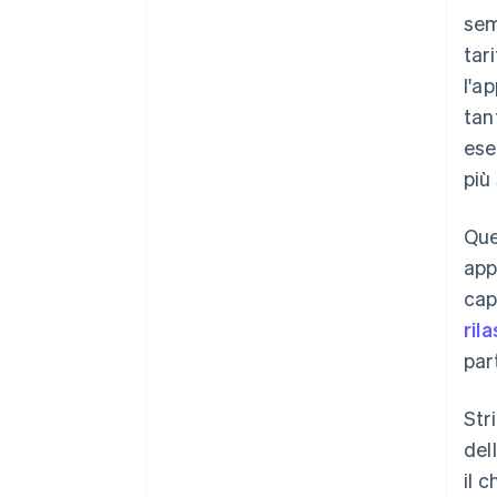
sem
tari
l'a
tan
ese
più
Que
app
cap
ril
par
Str
del
il 