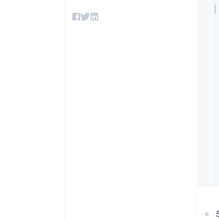
Link
Pagamento accelerato
Financial Connections
Conti finanziari collegati