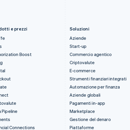
English
English
简体中文
Liechtenstein
Regno Unito
Deutsch
English
English
Lituania
Repubblica Ceca
English
English
otti e prezzi
Soluzioni
ffe
Aziende
s
Start-up
orization Boost
Commercio agentico
ng
Criptovalute
tal
E-commerce
ckout
Strumenti finanziari integrati
mate
Automazione per finanza
nect
Aziende globali
tovalute
Pagamenti in-app
 Pipeline
Marketplace
ments
Gestione del denaro
ncial Connections
Piattaforme