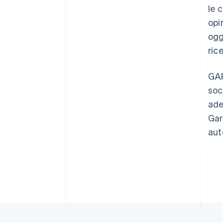
le 
opi
Australia
ogg
English
ric
Austria
Deutsch
English
Belgio
GAR
Nederlands
Français
Deutsch
English
soci
Brasile
ade
Português
English
Bulgaria
Gar
English
auto
Canada
English
Français
Cina continentale
简体中文
English
Cipro
English
Croazia
English
Italiano
Danimarca