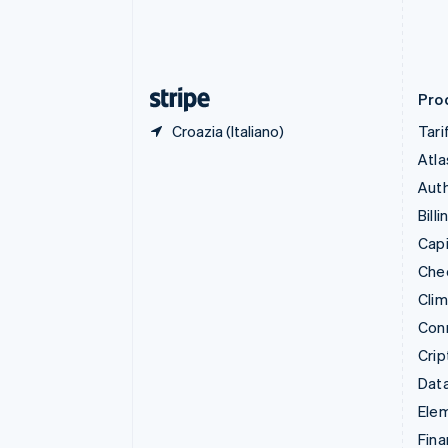
English
Emirati Arabi Uniti
English
Estonia
English
Prod
Croazia (Italiano)
Tari
Atla
Auth
Billi
Capi
Che
Cli
Con
Crip
Data
Ele
Fina