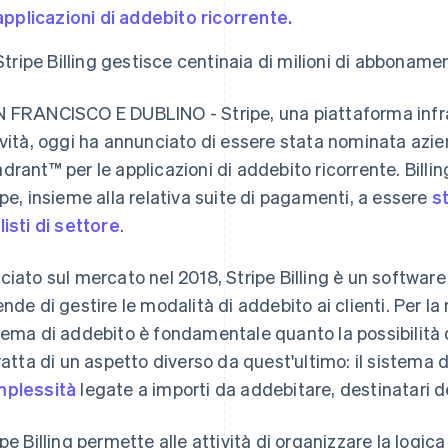
applicazioni di addebito ricorrente.
Stripe Billing gestisce centinaia di milioni di abboname
 FRANCISCO E DUBLINO - Stripe, una piattaforma infras
ività, oggi ha annunciato di essere stata nominata azi
drant™ per le applicazioni di addebito ricorrente. Billin
ipe, insieme alla relativa suite di pagamenti, a essere
s
listi di settore
.
ciato sul mercato nel 2018, Stripe Billing è un softwar
ende di gestire le modalità di addebito ai clienti. Per l
tema di addebito è fondamentale quanto la possibilità
tratta di un aspetto diverso da quest'ultimo: il sistema
plessità
legate a importi da addebitare, destinatari d
ipe Billing permette alle attività di organizzare la logic