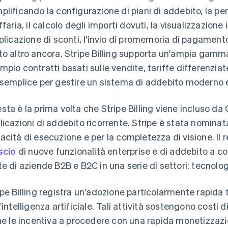
plificando la configurazione di piani di addebito, la pe
ffaria, il calcolo degli importi dovuti, la visualizzazione
pplicazione di sconti, l'invio di promemoria di pagament
to altro ancora. Stripe Billing supporta un'ampia gamma
mpio contratti basati sulle vendite, tariffe differenzia
 semplice per gestire un sistema di addebito moderno e
sta è la prima volta che Stripe Billing viene incluso da
licazioni di addebito ricorrente. Stripe è stata nominat
acità di esecuzione e per la completezza di visione. Il r
ascio
di nuove funzionalità enterprise e di addebito a 
te di aziende B2B e B2C in una serie di settori: tecnolog
ipe Billing registra un'adozione particolarmente rapida 
l’intelligenza artificiale. Tali attività sostengono costi d
che le incentiva a procedere con una rapida monetizzaz