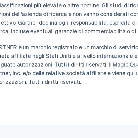
classificazioni più elevate o altre nomine. Gli studi di r
nioni dell'azienda di ricerca e non vanno considerati c
ettivo. Gartner declina ogni responsabilità, esplicita o i
Finlandia
Lussemburgo
English
Svenska
Français
Deutsch
English
erca, incluse eventuali garanzie di commerciabilità o di
Francia
Malaysia
Français
English
English
简体中文
TNER è un marchio registrato e un marchio di servizio di
Germania
Malta
Deutsch
English
English
età affiliate negli Stati Uniti e a livello internazionale 
Giappone
Messico
guate autorizzazioni. Tutti i diritti riservati. Il Magic 
日本語
English
Español
English
Gibilterra
Norvegia
tner, Inc. e/o delle relative società affiliate e viene qui
English
English
rizzazioni. Tutti i diritti riservati.
Grecia
Nuova Zelanda
English
English
India
Paesi Bassi
English
Nederlands
English
Irlanda
Polonia
English
English
Italia
Portogallo
Italiano
English
Português
English
Lettonia
RAS di Hong Kong, Cina