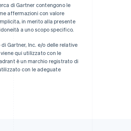
icerca di Gartner contengono le
ome affermazioni con valore
mplicita, in merito alla presente
Romania
English
 idoneità a uno scopo specifico.
Singapore
English
简体中文
 Gartner, Inc. e/o delle relative
Slovacchia
English
e viene qui utilizzato con le
Slovenia
Quadrant è un marchio registrato di
English
Italiano
Spagna
 utilizzato con le adeguate
Español
English
Stati Uniti
English
Español
简体中文
Svezia
Svenska
English
Svizzera
Deutsch
Français
Italiano
English
Thailandia
ไทย
English
Ungheria