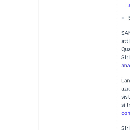
SAN
att
Qua
Str
ana
Lan
azi
sis
si 
com
Str