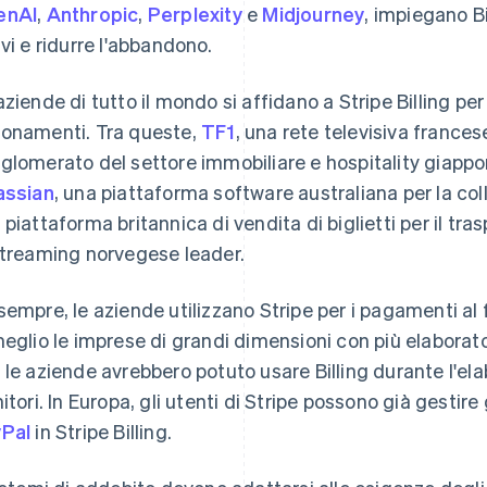
enAI
,
Anthropic
,
Perplexity
e
Midjourney
, impiegano Bi
avi e ridurre l'abbandono.
aziende di tutto il mondo si affidano a Stripe Billing per 
onamenti. Tra queste,
TF1
, una rete televisiva frances
glomerato del settore immobiliare e hospitality giappon
assian
, una piattaforma software australiana per la co
 piattaforma britannica di vendita di biglietti per il tra
streaming norvegese leader.
sempre, le aziende utilizzano Stripe per i pagamenti al fin
meglio le imprese di grandi dimensioni con più elaborato
 le aziende avrebbero potuto usare Billing durante l'el
nitori. In Europa, gli utenti di Stripe possono già gestire 
Pal
in Stripe Billing.