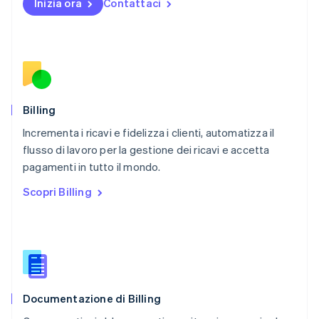
Inizia ora
Contattaci
Nuova Zelanda
English
Paesi Bassi
Nederlands
English
Polonia
English
Portogallo
Português
English
Billing
RAS di Hong Kong, Cina
Incrementa i ricavi e fidelizza i clienti, automatizza il
English
简体中文
flusso di lavoro per la gestione dei ricavi e accetta
Regno Unito
English
pagamenti in tutto il mondo.
Repubblica Ceca
Scopri Billing
English
Romania
English
Singapore
English
简体中文
Slovacchia
English
Documentazione di Billing
Slovenia
English
Italiano