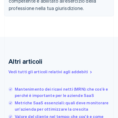
competente e abilitato all'esercizio della
Cipro
professione nella tua giurisdizione.
English
Croazia
English
Italiano
Danimarca
English
Emirati Arabi Uniti
English
Estonia
English
Finlandia
Altri articoli
English
Svenska
Francia
Vedi tutti gli articoli relativi agli addebiti
Français
English
Germania
Deutsch
English
Mantenimento dei ricavi netti (MRN): che cos'è e
Giappone
日本語
English
perché è importante per le aziende SaaS
Gibilterra
Metriche SaaS essenziali: quali deve monitorare
English
un'azienda per ottimizzare la crescita
Grecia
English
Valore del cliente nel tempo: che cos'è e come