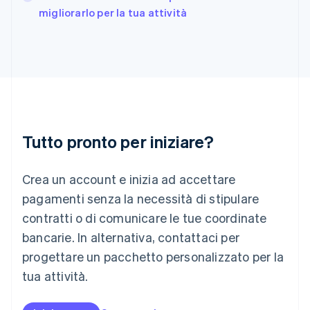
India
migliorarlo per la tua attività
English
Irlanda
English
Italia
Italiano
English
Lettonia
English
Liechtenstein
Deutsch
English
Tutto pronto per iniziare?
Lituania
English
Crea un account e inizia ad accettare
Lussemburgo
Français
Deutsch
English
pagamenti senza la necessità di stipulare
Malaysia
contratti o di comunicare le tue coordinate
English
简体中文
Malta
bancarie. In alternativa, contattaci per
English
progettare un pacchetto personalizzato per la
Messico
tua attività.
Español
English
Norvegia
English