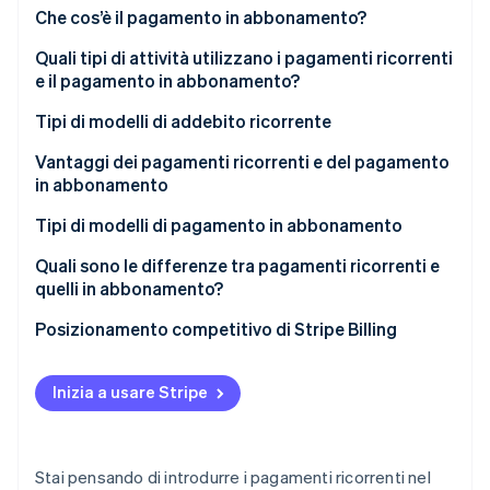
Scopri cosa ti aspetta
Che cos’è il pagamento in abbonamento?
Radar
Ecosistema
Quali tipi di attività utilizzano i pagamenti ricorrenti
Prevenzione delle frodi
e il pagamento in abbonamento?
Partner
Atlas
Stripe App Marketplace
Tipi di modelli di addebito ricorrente
Costituzione di start-up
Climate
Modello tariffario fisso
Vantaggi dei pagamenti ricorrenti e del pagamento
Rimozione del carbonio
in abbonamento
Modello tariffario variabile
Identity
Tipi di modelli di pagamento in abbonamento
Verifica online dell'identità
Quali sono le differenze tra pagamenti ricorrenti e
quelli in abbonamento?
Posizionamento competitivo di Stripe Billing
Stripe Sessions 2026
Altre risorse
Scopri come Stripe sta costruendo l'infrastruttura economi
Inizia a usare Stripe
Guarda ora
Stai pensando di introdurre i pagamenti ricorrenti nel