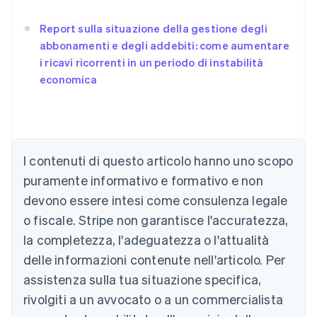
Report sulla situazione della gestione degli
abbonamenti e degli addebiti: come aumentare
i ricavi ricorrenti in un periodo di instabilità
economica
Australia
English
Austria
I contenuti di questo articolo hanno uno scopo
Deutsch
English
puramente informativo e formativo e non
Belgio
devono essere intesi come consulenza legale
Nederlands
Français
Deutsch
English
Brasile
o fiscale. Stripe non garantisce l'accuratezza,
Português
English
la completezza, l'adeguatezza o l'attualità
Bulgaria
English
delle informazioni contenute nell'articolo. Per
Canada
assistenza sulla tua situazione specifica,
English
Français
Cina continentale
rivolgiti a un avvocato o a un commercialista
简体中文
English