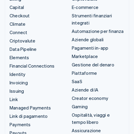
Capital
E-commerce
Checkout
Strumenti finanziari
integrati
Climate
Automazione per finanza
Connect
Aziende globali
Criptovalute
Pagamenti in-app
Data Pipeline
Marketplace
Elements
Gestione del denaro
Financial Connections
Piattaforme
Identity
SaaS
Invoicing
Aziende di IA
Issuing
Creator economy
Link
Gaming
Managed Payments
Ospitalità, viaggi e
Link di pagamento
tempo libero
Payments
Assicurazione
Payouts