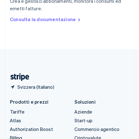
Crea e gestisci abbonamenti, monitora i consumi ed
Spagna
emetti fatture.
Español
English
Stati Uniti
Consulta la documentazione
English
Español
简体中文
Svezia
Svenska
English
Svizzera
Deutsch
Français
Italiano
English
Thailandia
ไทย
English
Ungheria
English
Svizzera (Italiano)
Prodotti e prezzi
Soluzioni
Tariffe
Aziende
Atlas
Start-up
Authorization Boost
Commercio agentico
Billing
Criptovalute