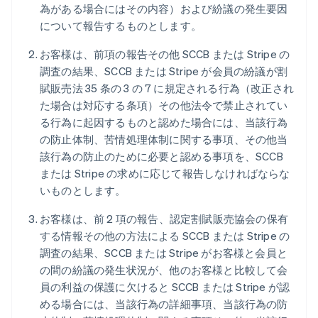
為がある場合にはその内容）および紛議の発生要因
について報告するものとします。
お客様は、前項の報告その他 SCCB または Stripe の
調査の結果、SCCB または Stripe が会員の紛議が割
賦販売法 35 条の 3 の 7 に規定される行為（改正され
た場合は対応する条項）その他法令で禁止されてい
る行為に起因するものと認めた場合には、当該行為
の防止体制、苦情処理体制に関する事項、その他当
該行為の防止のために必要と認める事項を、SCCB
または Stripe の求めに応じて報告しなければならな
いものとします。
お客様は、前 2 項の報告、認定割賦販売協会の保有
する情報その他の方法による SCCB または Stripe の
調査の結果、SCCB または Stripe がお客様と会員と
の間の紛議の発生状況が、他のお客様と比較して会
員の利益の保護に欠けると SCCB または Stripe が認
める場合には、当該行為の詳細事項、当該行為の防