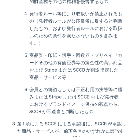
的財産権その他の権利を侵害するもの
発行者ルール等により取扱いが禁止されるも
の（発行者ルールが公序良俗に反すると判断
したもの、および発行者ルールにおける取扱
いのための条件を満たさないものを含みま
す。）
商品券・印紙・切手・回数券・プリペイドカ
ードその他の有価証券等の換金性の高い商品
および Stripe または SCCB が別途指定した
商品・サービス等
会員との紛議もしくは不正利用の実態等に鑑
みまたは Stripe または SCCB および発行者
におけるブランドイメージ保持の観点から、
SCCB が不適当と判断したもの
第 1 項による SCCB による承認後に、SCCB が承認し
た商品・サービスが、前項各号のいずれかに該当す