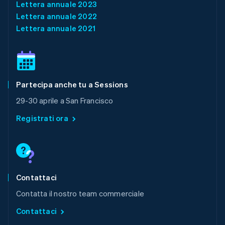
Lettera annuale 2023
English
Messico
Lettera annuale 2022
Español
English
Lettera annuale 2021
Norvegia
English
Nuova Zelanda
English
Paesi Bassi
Partecipa anche tu a Sessions
Nederlands
English
Polonia
29-30 aprile a San Francisco
English
Portogallo
Registrati ora
Português
English
RAS di Hong Kong, Cina
English
简体中文
Regno Unito
English
Repubblica Ceca
Contattaci
English
Contatta il nostro team commerciale
Romania
English
Contattaci
Singapore