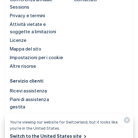
Sessions
Privacy e termini
Attività vietate e
soggette a limitazioni
Licenze
Mappa del sito
Impostazioni per i cookie
Altre risorse
Servizio clienti
Ricevi assistenza
Piani di assistenza
gestita
You’re viewing our website for Switzerland, but it looks like
© 2026 Stripe, LLC
you’re in the United States.
Switch to the United States site