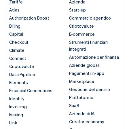
Tariffe
Aziende
Atlas
Start-up
Authorization Boost
Commercio agentico
Billing
Criptovalute
Capital
E-commerce
Checkout
Strumenti finanziari
integrati
Climate
Automazione per finanza
Connect
Aziende globali
Criptovalute
Pagamenti in-app
Data Pipeline
Marketplace
Elements
Gestione del denaro
Financial Connections
Piattaforme
Identity
SaaS
Invoicing
Aziende di IA
Issuing
Creator economy
Link