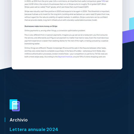
日本語
English
Scopri cosa ti aspetta
Gibilterra
Radar
English
Ecosistema
Prevenzione delle frodi
Grecia
English
Partner
Atlas
India
Stripe App Marketplace
Costituzione di start-up
English
Climate
Irlanda
Rimozione del carbonio
English
Italia
Identity
Italiano
English
Verifica online dell'identità
Lettonia
English
Liechtenstein
Deutsch
English
Lituania
Stripe Sessions 2026
English
Scopri come Stripe sta costruendo l'infrastruttura economi
Lussemburgo
Guarda ora
Français
Deutsch
English
Malaysia
Archivio
English
简体中文
Lettera annuale 2024
Malta