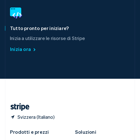
English
简体中文
Slovacchia
English
Slovenia
English
Italiano
Tutto pronto per iniziare?
Spagna
Inizia a utilizzare le risorse di Stripe
Español
English
Stati Uniti
Inizia ora
English
Español
简体中文
Svezia
Svenska
English
Svizzera
Deutsch
Français
Italiano
English
Thailandia
ไทย
English
Ungheria
English
Svizzera (Italiano)
Prodotti e prezzi
Soluzioni