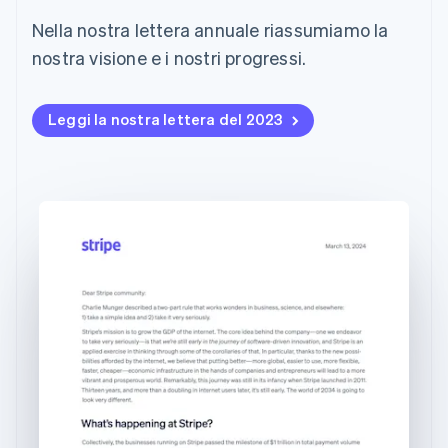
utente
Automazione
English
Gestione del denaro
Gestire gli
flessibile
Metodi di
della contabilità
Canada
Nella nostra lettera annuale riassumiamo la
Roadmap del prodotto
Piattaforme
abbonamenti
pagamento
Stripe Sigma
English
Français
Conferenza annuale
SaaS
Offrire addebiti in base
nostra visione e i nostri progressi.
Accesso a
Report
Cina continentale
Sessions
all'utilizzo
oltre 125
personalizzati
Lavora con noi
Emettere carte
简体中文
English
Terminal
Data Pipeline
Sala stampa
garantite da stablecoin
Cipro
Pagamenti di
Sincronizzazione
Leggi la nostra lettera del 2023
Stripe Press
English
Per settore
persona
dei dati
Esegui il provisioning e
Croazia
Authorization
gestisci i servizi con gli
English
Italiano
Boost
Aziende di IA
agenti
Danimarca
Accettazione
Creator economy
Recapiti
English
ottimizzata
Gaming
Emirati Arabi Uniti
Link
Ospitalità, viaggi e
Contattaci
Pagamento
tempo libero
English
Diventa nostro partner
Risorse
Assicurazione
accelerato
Estonia
Media e
Financial
English
intrattenimento
Integrazioni app
Connections
Finlandia
Organizzazioni non
Esempi di codice
Conti finanziari
English
Svenska
profit
Blog per sviluppatori
collegati
Francia
Servizi professionali
Stato dell'API
Pubblica
Français
English
amministrazione
Germania
Commercio al dettaglio
Deutsch
English
Altro
Giappone
Product roadmap